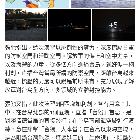
+5
張弛指出，這次演習以壓倒性的實力，深度擠壓台軍
的防御空間和活動空間。解放軍的海上和空中力量，
以及海警的力量，從多個方向進逼台島，就好似一柄
利劍，直插台灣當局所謂的防禦空間，距離台島越來
越近，擠壓的力度可以說是前所未有，充分展現了解
放軍對台島全方向、多領域的立體封控能力。
張弛又指，此次演習6個區塊如利劍，各有用意：其
中，在台島北部的1個區塊，直指「台獨」首惡，是
對賴清德當局的直接敲打；在台島南部海空域進行演
練，意在痛擊「台獨」大本營；在台島以東海空域，
是為阻斷台灣能源、資源進口的「生命線」，阻斷外