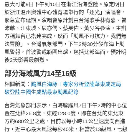
最大可能9日下午到10日在浙江沿海登陸。原定明日
於浙江溫州奧體中心體育場舉行的「逐光」演唱會，
緊急宣布延期。演唱會原計劃由台灣歌手林宥嘉、曾
沛慈、汪東城、辰亦儒、蔡旻佑、黃少谷參演，主辦
方稱舞台已搭建完成，然而「颱風不可抗力，我們無
法冒險」。台灣氣象部門，下午2時30分發布海上颱
風警報，首波警戒範圍出爐，包括北部海面，預計明
後2天影響最劇烈。
部分海域風力14至16級
相關新聞：
颱風白海豚︱專家分析登陸華東成定局
破登陸中國生成點最東颱風紀錄
台灣氣象部門表示，白海豚颱風7日下午2時的中心位
置在北緯26.8度，東經128.0度，即在台北的東北東
方約680公里之處，目前以每小時11公里速度向西進
行，近中心最大風速每秒40米，相當於13級風，七級