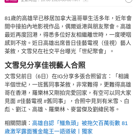
81歲的高雄早已移居加拿大溫哥華生活多年，近年會
間中接拍內地影視作品，偶爾返港與朋友聚會。高雄
最近再度回港，得悉多位好友相繼離世時，一度哽咽
感到不捨。近日高雄出席昔日佳藝電視（佳視）藝人
茶敘，文雪兒在社交平台曝光「世紀聚會」。
文雪兒分享佳視藝人合照
文雪兒前日（6日）在IG分享多張合照留言：「相識
半個世紀，一班舊同事茶敘，非常難得，更難得高雄
哥在香港，羅樂林又剛拍完愛回家，有空可以同大家
見面 #佳藝電視 #舊同事」，合照中見到有米雪、白
彪、劉江、高雄、羅樂林、麥當傑及劉緯民等。
相關閱讀：
高雄自認「鱷魚頭」被拖欠百萬街數 81
歲激罕露面獲金龍王一語道破丨獨家