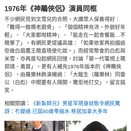
1976年《神鵰俠侶》演員同框
不少網民見到文雪兒的合照，大讚眾人保養得好：
「難得一敘嘅老戲骨」、「個個精神充沛，外貌好年
輕」、「大家都咁精神」、「能走在一起食餐飯…不
簡單了」。有網民更提議高雄：「如果依家再拍搵返
佢做白眉鷹王簡直唔使化妝。」而經常聚會的白彪與
米雪，亦再度勾起網民回憶，討論「第一代電視上嘅
郭靖、黃蓉」，更有人補充1976年版本的《神鵰俠
侶》，由羅樂林飾演楊過：「大龍生（羅樂林）同雷
公（白彪）中間要有人隔開，驚佢地打交」，留言搞
笑。
相關閱讀：
《新紮師兄》男星罕現身狀態令網民驚
訝：冇變過 已屆80歲零縮水 移居加拿大多年