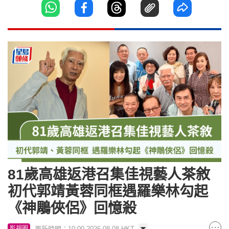
81歲高雄返港召集佳視藝人茶敘
初代郭靖黃蓉同框遇羅樂林勾起
《神鵰俠侶》回憶殺
更新時間：10:00 2026-08-08 HKT
影視圈