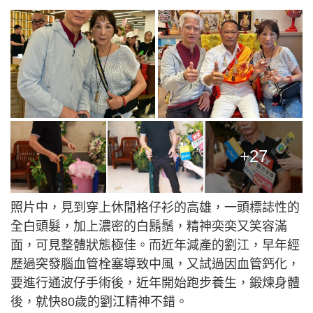
+27
照片中，見到穿上休閒格仔衫的高雄，一頭標誌性的
全白頭髮，加上濃密的白鬍鬚，精神奕奕又笑容滿
面，可見整體狀態極佳。而近年減產的劉江，早年經
歷過突發腦血管栓塞導致中風，又試過因血管鈣化，
要進行通波仔手術後，近年開始跑步養生，鍛煉身體
後，就快80歲的劉江精神不錯。