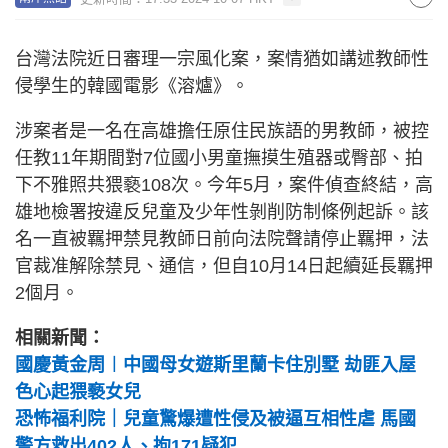
台灣法院近日審理一宗風化案，案情猶如講述教師性
侵學生的韓國電影《溶爐》。
涉案者是一名在高雄擔任原住民族語的男教師，被控
任教11年期間對7位國小男童撫摸生殖器或臀部、拍
下不雅照共猥褻108次。今年5月，案件偵查終結，高
雄地檢署按違反兒童及少年性剝削防制條例起訴。該
名一直被羈押禁見教師日前向法院聲請停止羈押，法
官裁准解除禁見、通信，但自10月14日起續延長羈押
2個月。
相關新聞：
國慶黃金周︱中國母女遊斯里蘭卡住別墅 劫匪入屋
色心起猥褻女兒
恐怖福利院｜兒童驚爆遭性侵及被逼互相性虐 馬國
警方救出402人、拘171疑犯