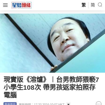
繁
简
現實版《溶爐》︱台男教師猥褻7
小學生108次 帶男孩返家拍照存
電腦
更新時間：17:33 2024-10-07 HKT
兩岸熱話