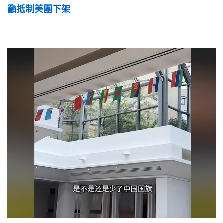
籲抵制美團下架