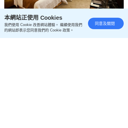
本網站正使用 Cookies
同意及關閉
我們使用 Cookie 改善網站體驗。 繼續使用我們
上海維也納酒店驚現床蝨 職員竟
的網站即表示您同意我們的 Cookie 政策。
反問：唔識自己查房嗎？
更新時間：12:39 2026-08-04 HKT
即時中國
一名在遼寧大連工作的鄧姓男子日前到上海出差，入
住維也納國際酒店青浦店，期間發現房內床上及地板
散布多隻床蝨（亦稱木蝨）。事主要求酒店退款及換
房，但遭消極處理，隨後更被職員反問「為何不自己
檢查房間」。涉事酒店回應指，總經理已跟進處理並
向客人退款，但未有解釋出現床蝨原因及最新消毒情
況。
相關新聞：
浙江五星酒店房驚見用過避孕套 經理承