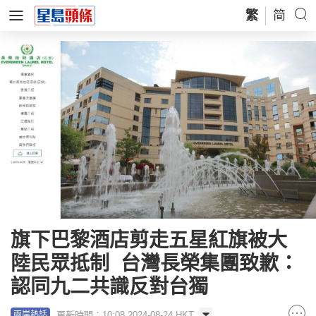
繁
简
旗下巴黎酒店剪走五星紅旗被大
陸民眾抵制 台灣長榮集團致歉：
認同九二共識反對台獨
更新時間：10:08 2024-08-24 HKT
兩岸熱話