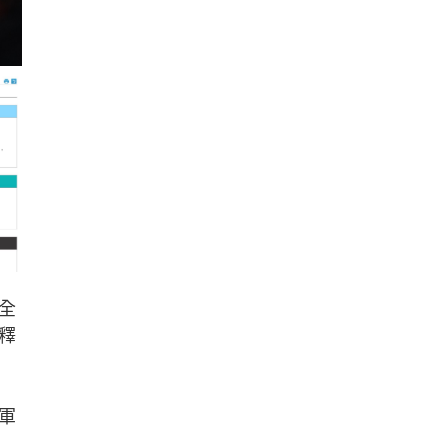
全
釋
軍