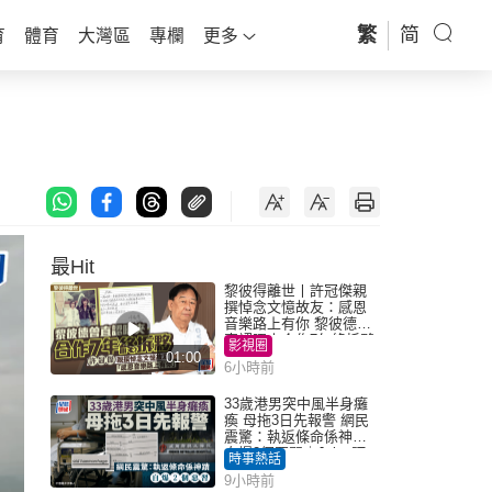
繁
简
育
體育
大灣區
專欄
更多
最Hit
黎彼得離世丨許冠傑親
撰悼念文憶故友：感恩
音樂路上有你 黎彼德曾
直認唔夾合作7年終拆夥
影視圈
01:00
6小時前
33歲港男突中風半身癱
瘓 母拖3日先報警 網民
震驚：執返條命係神蹟
自爆2個惡習｜Juicy叮
時事熱話
9小時前