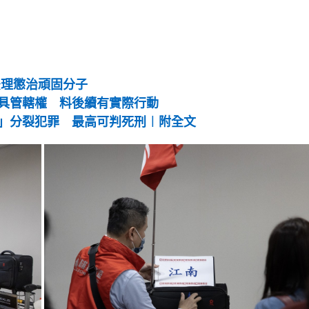
g
T
i
m
法理懲治頑固分子
e
具管轄權 料後續有實際行動
」分裂犯罪 最高可判死刑︱附全文