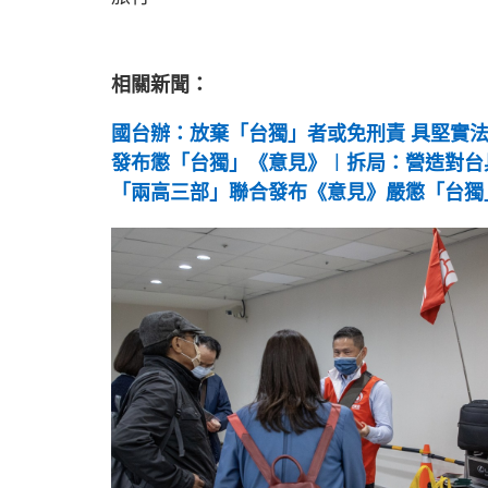
相關新聞：
國台辦：放棄「台獨」者或免刑責 具堅實
發布懲「台獨」《意見》︱拆局：營造對台
「兩高三部」聯合發布《意見》嚴懲「台獨