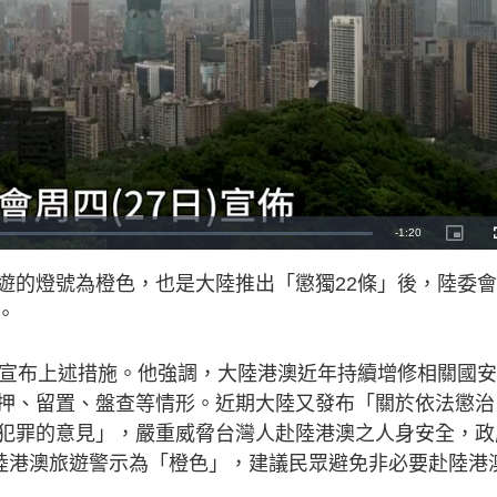
R
-
1:20
P
i
c
e
t
遊的燈號為橙色，也是大陸推出「懲獨22條」後，陸委會
u
r
m
e
。
-
i
a
n
-
P
i
，宣布上述措施。他強調，大陸港澳近年持續增修相關國
i
c
t
押、留置、盤查等情形。近期大陸又發布「關於依法懲治
n
u
r
e
犯罪的意見」，嚴重威脅台灣人赴陸港澳之人身安全，政
i
赴陸港澳旅遊警示為「橙色」，建議民眾避免非必要赴陸港
n