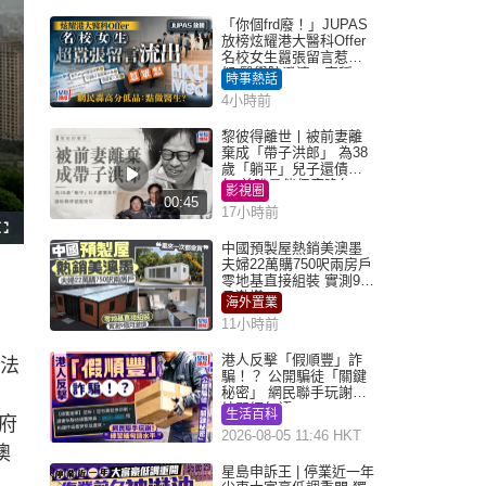
「你個frd廢！」JUPAS
放榜炫耀港大醫科Offer
名校女生囂張留言惹眾
怒 醫學院澄清：宣稱
時事熱話
「40.5分獲錄取」不符事
4小時前
實｜Juicy叮
黎彼得離世丨被前妻離
棄成「帶子洪郎」 為38
歲「躺平」兒子還債多
年 曾盼尋伴侶度晚年
影視圈
00:45
17小時前
F
u
中國預製屋熱銷美澳墨
l
夫婦22萬購750呎兩房戶
l
s
零地基直接組裝 實測9個
c
月激讚
r
海外置業
e
e
11小時前
n
港人反擊「假順豐」詐
安法
騙！？ 公開騙徒「關鍵
秘密」 網民聯手玩謝：
練習緬甸語
生活百科
府
2026-08-05 11:46 HKT
澳
星島申訴王 | 停業近一年