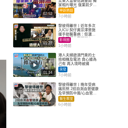
尖東大富豪低調重開 獨
家相片曝光 復業前夕被
淋油「贈慶」
申訴熱話
02:52
7小時前
黎彼得離世丨近年多次
入ICU 契仔黃宗澤曾施
援手助醫重病：佢瀟灑
一生唔想大家唔開心
影視圈
01:23
1小時前
港人夫婦遊澳門乘的士
拾相機及電池 貪心據為
己有 再入境時被捕
突發
01:14
7小時前
黎彼得離世丨晚年受病
痛煎熬 2招自測血管健康
及早預防中風/心血管疾
病
醫生教室
6小時前