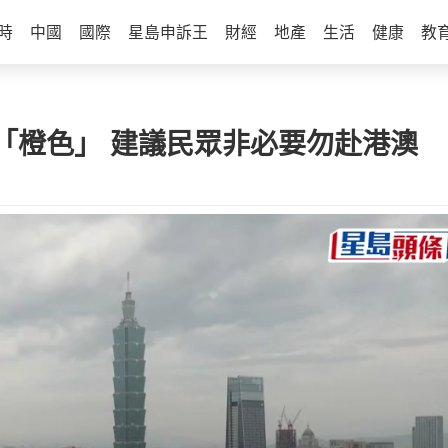
時
中國
國際
星島申訴王
財經
地產
生活
健康
教
「橙色」 建議民眾非必要勿赴港澳