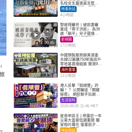
名校女生囂張留言惹眾
怒 醫學院澄清：宣稱
時事熱話
「40.5分獲錄取」不符事
4小時前
實｜Juicy叮
黎彼得離世丨被前妻離
棄成「帶子洪郎」 為38
歲「躺平」兒子還債多
年 曾盼尋伴侶度晚年
影視圈
00:45
17小時前
中國預製屋熱銷美澳墨
夫婦22萬購750呎兩房戶
零地基直接組裝 實測9個
，
月激讚
海外置業
旅
11小時前
港人反擊「假順豐」詐
騙！？ 公開騙徒「關鍵
秘密」 網民聯手玩謝：
練習緬甸語
生活百科
2026-08-05 11:46 HKT
星島申訴王 | 停業近一年
尖東大富豪低調重開 獨
家相片曝光 復業前夕被
淋油「贈慶」
申訴熱話