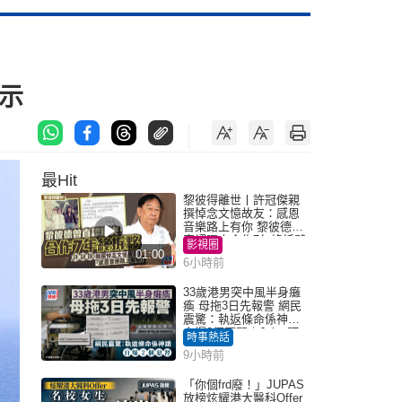
示
最Hit
黎彼得離世丨許冠傑親
撰悼念文憶故友：感恩
音樂路上有你 黎彼德曾
直認唔夾合作7年終拆夥
影視圈
01:00
6小時前
33歲港男突中風半身癱
瘓 母拖3日先報警 網民
震驚：執返條命係神蹟
自爆2個惡習｜Juicy叮
時事熱話
9小時前
「你個frd廢！」JUPAS
放榜炫耀港大醫科Offer