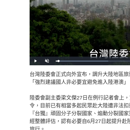
L
P
U
o
l
n
a
a
m
d
y
u
台灣陸委會正式向外宣布，調升大陸地區旅
e
t
d
e
:
「強烈建議國人非必要宜避免進入陸港澳」
3
0
.
5
5
陸委會副主委梁文傑27日在例行記者會上
%
令，目前已有相當多起民眾赴大陸遭非法扣
『台獨』頑固分子分裂國家、煽動分裂國家
經整體評估，認有必要自6月27日起提升
旅行。