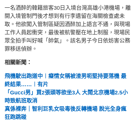
一名酒醉的韓籍旅客30日入境台灣高雄小港機場，離
開入境管制門後才想到有行李遺留在海關檢查處未
取。他欲闖入管制區疑因酒醉加上語言不通，與現場
工作人員起衝突，最後被航警壓在地上制服，現場民
眾全拍手叫好喊「帥氣」。該名男子今日依妨害公務
罪移送偵辦。
相關新聞：
飛機駛出跑道中︱癡情女稱被渣男呃堅持要落機 最
終結果……︱有片
「Gucci男」買2張頭等欲坐3人 大鬧北京機場2.5小
時致航班取消
真係裸奔｜智利巨乳女吸毒後反轉機場 脫光全身瘋
狂跑跳碰