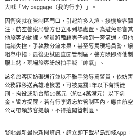
大喊「My baggage（我的行李）」。
因衝突就在管制區門口，引起許多入境、接機旅客關
注，航空警察局警方也立即到場處置。為避免影響其
他旅客的動線，警員將韓籍男子勸到一旁溝通，但他
情緒失控，爭執數分鐘未果，甚至辱罵現場員警，爆
粗舉中指，最後更試圖直闖管制區。警方除即將他制
服上銬，現場旅客紛紛拍手喊「帥氣」。
該名旅客因妨礙通行並以不雅手勢辱罵警員，依妨害
公務罪移送高雄地檢署，可被處罰1年以下有期徒
刑、拘役或新台幣10萬元（約2.4萬港元）以下罰
金。警方提醒，若有行李遺忘於管制區內，應由航空
公司帶領旅客提領，不得擅闖管制區。
—
緊貼最新最快新聞資訊，請立即下載星島頭條App：