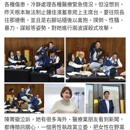
各種傷患，冷靜處理各種醫療緊急情況。但沒想到，
昨天根本無法制止鍾佳濱蓄意爬上主席台，要往院長
往那邊衝，並且是右腳站穩後以禽抱、撲倒、性騷、
暴力、謀殺等姿勢，對她進行兩波謀殺式攻擊。
陳菁徽泣訴，她有很多海外、醫療業朋友看到新聞，
都傳簡訊關心，一個男性執政黨立委，把女性在野黨