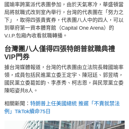
國瑜率跨黨派代表團參加，由於天氣寒冷，華盛頓當
局將就職式改到室內舉行，台灣的代表團在「努力之
下」，取得四張貴賓券，代表團八人中的四人，可以
到華府第一資本體育館（Capital One Arena）的
V.I.P.包廂內收看就職轉播。
台灣團八人僅得四張特朗普就職典禮
VIP門券
據台灣媒體報道，台灣的代表團由立法院長韓國瑜率
領，成員包括民進黨立委王定宇、陳冠廷、郭昱晴，
國民黨立委葛如鈞、李彥秀、柯志恩，與民眾黨立委
陳昭姿共8人。
相關新聞：
特朗普上任美國總統 推遲「不賣就禁法
例」TikTok續命75日