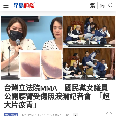
繁
简
台灣立法院MMA︱國民黨女議員
公開腰臂受傷照淚灑記者會 「超
大片瘀青」
更新時間：17:11 2024-05-18 HKT
兩岸熱話