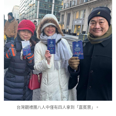
台灣觀禮團八人中僅有四人拿到「嘉賓票」。