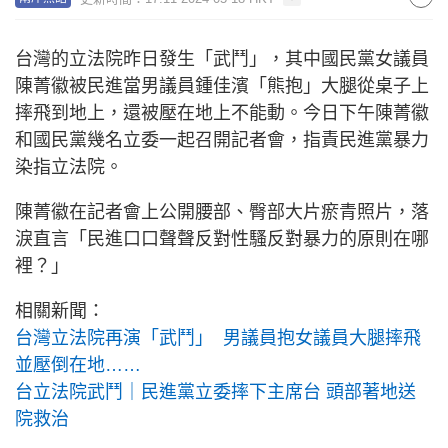
台灣的立法院昨日發生「武鬥」，其中國民黨女議員
陳菁徽被民進當男議員鍾佳濱「熊抱」大腿從桌子上
摔飛到地上，還被壓在地上不能動。今日下午陳菁徽
和國民黨幾名立委一起召開記者會，指責民進黨暴力
染指立法院。
陳菁徽在記者會上公開腰部、臀部大片瘀青照片，落
淚直言「民進口口聲聲反對性騷反對暴力的原則在哪
裡？」
相關新聞：
台灣立法院再演「武鬥」 男議員抱女議員大腿摔飛
並壓倒在地……
台立法院武鬥｜民進黨立委摔下主席台 頭部著地送
院救治