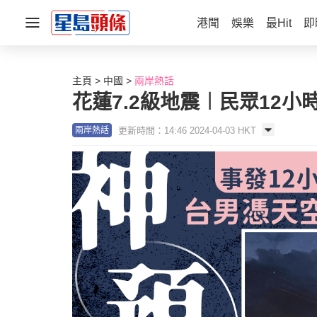
港聞
娛樂
最Hit
即
主頁
中國
兩岸熱話
花蓮7.2級地震︱民眾12小
更新時間：14:46 2024-04-03 HKT
兩岸熱話