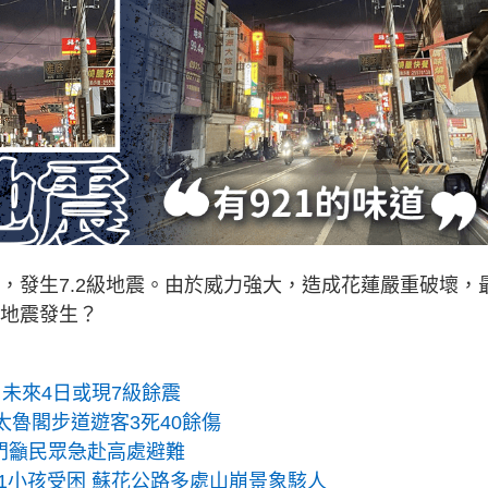
域，發生7.2級地震。由於威力強大，造成花蓮嚴重破壞，
告地震發生？
 未來4日或現7級餘震
 太魯閣步道遊客3死40餘傷
金門籲民眾急赴高處避難
大1小孩受困 蘇花公路多處山崩景象駭人