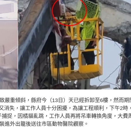
致嚴重傾斜，縣府今（13日）天已經拆卸至6樓，然而期
又消失，讓工作人員十分困擾，為讓工程順利，下午2時
子捕捉，因橘貓亂跳，工作人員再將吊車轉換角度，大費
並裝進外出籠後送往市區動物醫院觀察。