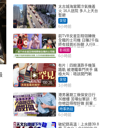
太古城海棠閣冷氣機着
火 16人送院 多人上天台
暫避
突發
6小時前
前TVB女星彭翔翎轉做
全職的士司機 日賺2千指
終有錢買衫扮靚 入行9年
被封翻版林夏薇
影視圈
6小時前
有片｜四眼漢跌手機落
路軌 被港鐵車門夾手 痛
極大叫：唔該開門喇
最
突發
00:26
1小時前
港男暑期工做保安日行
30層樓 苦嘆似軍訓：冇
你哋諗得咁好做 前輩傳
授搵筍工心得：你唔識
時事熱話
揀盤啫｜Juicy叮
6小時前
破紀錄高溫︱上水錄39.8