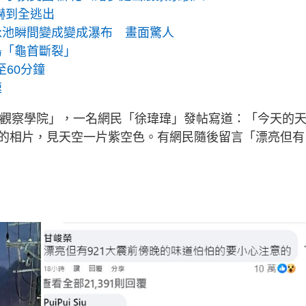
嚇到全逃出
泳池瞬間變成變成瀑布 畫面驚人
島「龜首斷裂」
至60分鐘
速
「路上觀察學院」，一名網民「徐瑋瑋」發帖寫道：「今天的
的相片，見天空一片紫空色。有網民隨後留言「漂亮但有
」