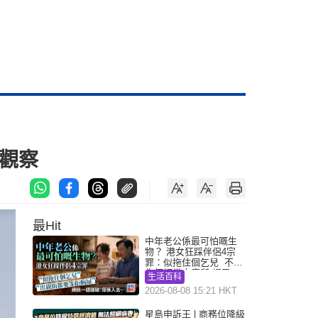
觀察
最Hit
中年老公係最可怕嘅生
物？ 港女狂踩伴侶4宗
罪：似拖住個乞兒 不解
為何經常去廁所 網民一
生活百科
語道破
2026-08-08 15:21 HKT
星島申訴王 | 商務位降級