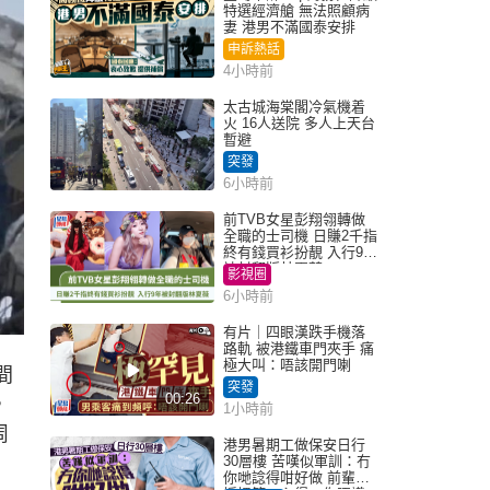
特選經濟艙 無法照顧病
妻 港男不滿國泰安排
申訴熱話
4小時前
太古城海棠閣冷氣機着
火 16人送院 多人上天台
暫避
突發
6小時前
前TVB女星彭翔翎轉做
全職的士司機 日賺2千指
終有錢買衫扮靚 入行9年
被封翻版林夏薇
影視圈
6小時前
有片｜四眼漢跌手機落
路軌 被港鐵車門夾手 痛
極大叫：唔該開門喇
間
突發
00:26
，
1小時前
周
港男暑期工做保安日行
30層樓 苦嘆似軍訓：冇
你哋諗得咁好做 前輩傳