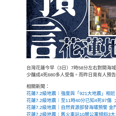
台灣花蓮今早（3日）7時58分左右對開海
少釀成4死680多人受傷。而昨日竟有人預
相關新聞：
花蓮7.2級地震︱強度與「921大地震」相近
花蓮7.2級地震︱至11時40分已知4死97傷
花蓮7.2級地震｜自然資源部發海嘯預警 
花蓮7.2級地震︱舊火車站10層公寓傾斜3