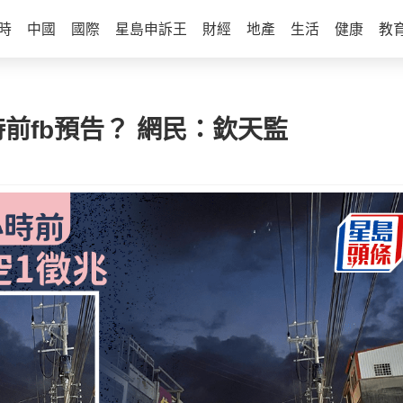
時
中國
國際
星島申訴王
財經
地產
生活
健康
教
時前fb預告？ 網民：欽天監