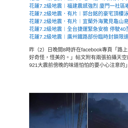
花蓮7.2級地震︱福建震感強烈 廈門一社區
花蓮7.2級地震．有片︱郭台銘的豪宅頂樓
花蓮7.2級地震．有片︱宜蘭外海驚見龜山
花蓮7.2級地震︱全台捷運緊急安檢 停駛40
花蓮7.2級地震︱廣州鐵路部份臨時封鎖限
昨（2）日晚間8時許在facebook專頁
好奇怪，怪美的。」帖文附有兩張拍攝天空
921大震前傍晚的味道怕怕的要小心注意的