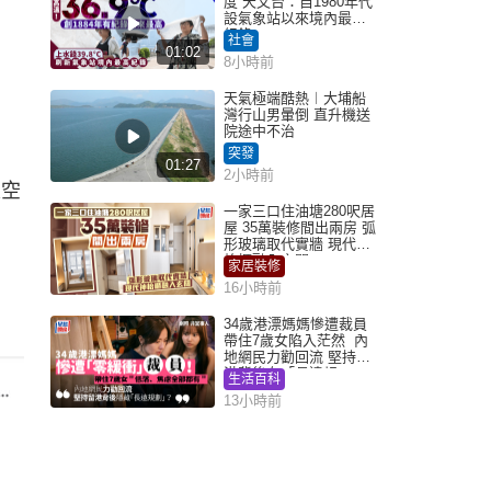
度 天文台：自1980年代
設氣象站以來境內最高
紀錄
社會
01:02
8小時前
天氣極端酷熱︱大埔船
灣行山男暈倒 直升機送
院途中不治
突發
01:27
2小時前
天空
一家三口住油塘280呎居
屋 35萬裝修間出兩房 弧
形玻璃取代實牆 現代神
枱櫃融入玄關
家居裝修
16小時前
34歲港漂媽媽慘遭裁員
帶住7歲女陷入茫然 內
地網民力勸回流 堅持留
港背後有「長遠規
生活百科
劃」？
13小時前