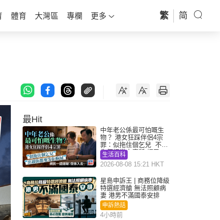
繁
简
育
體育
大灣區
專欄
更多
最Hit
中年老公係最可怕嘅生
物？ 港女狂踩伴侶4宗
罪：似拖住個乞兒 不解
為何經常去廁所 網民一
生活百科
語道破
2026-08-08 15:21 HKT
星島申訴王 | 商務位降級
特選經濟艙 無法照顧病
妻 港男不滿國泰安排
申訴熱話
4小時前