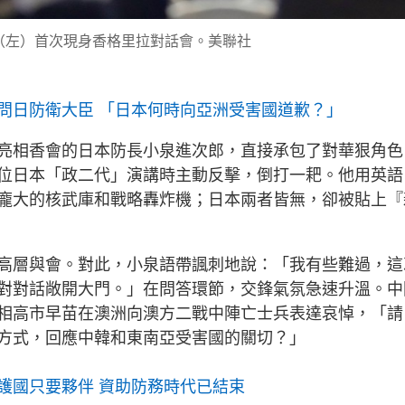
（左）首次現身香格里拉對話會。美聯社
問日防衛大臣 「日本何時向亞洲受害國道歉？」
亮相香會的日本防長小泉進次郎，直接承包了對華狠角色
位日本「政二代」演講時主動反擊，倒打一耙。他用英語
龐大的核武庫和戰略轟炸機；日本兩者皆無，卻被貼上『
高層與會。對此，小泉語帶諷刺地說：「我有些難過，這
對對話敞開大門。」在問答環節，交鋒氣氛急速升溫。中
相高市早苗在澳洲向澳方二戰中陣亡士兵表達哀悼，「請
方式，回應中韓和東南亞受害國的關切？」
護國只要夥伴 資助防務時代已結束