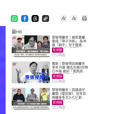
最Hit
黎彼得離世丨被前妻離
棄成「帶子洪郎」 為38
歲「躺平」兒子還債多
年 曾盼尋伴侶度晚年
影視圈
11小時前
獨家丨黎彼得因病離世
享年76歲 鍾志光揭3月時
已中風 被封「鬼馬詞
人」與許冠傑多合作
影視圈
11小時前
黎彼得離世丨因通波仔
離開《愛回家》 近年百
病纏身多次入ICU 劉鑾
雄黃宗澤曾施援手
影視圈
10小時前