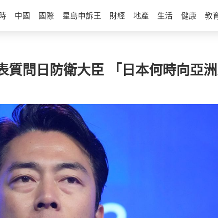
時
中國
國際
星島申訴王
財經
地產
生活
健康
教
表質問日防衛大臣 「日本何時向亞