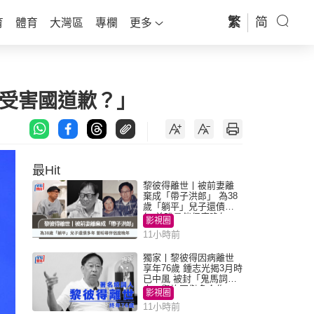
繁
简
育
體育
大灣區
專欄
更多
洲受害國道歉？」
最Hit
黎彼得離世丨被前妻離
棄成「帶子洪郎」 為38
歲「躺平」兒子還債多
年 曾盼尋伴侶度晚年
影視圈
11小時前
獨家丨黎彼得因病離世
享年76歲 鍾志光揭3月時
已中風 被封「鬼馬詞
人」與許冠傑多合作
影視圈
11小時前