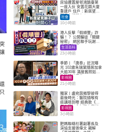
房協遷置屋邨鴻鵠臺第
一座入伙 安置花園大廈
重建戶 住戶：新居望見
獅子山好開心！
社會
10小時前
港人反擊「假順豐」詐
騙！？ 公開騙徒「關鍵
秘密」 網民聯手玩謝：
突
練習緬甸語
生活百科
讓
23小時前
季節丨「唐泰」近況曝
光 102歲朱瑞棠隱居加拿
大逾30年 滿屋舊照如博
物館精神極佳
影視圈
還
21小時前
只
獨家丨盧宛茵揭黎彼得
最後時光：醫院插喉有
痰講唔到嘢 經典歌《浪
子心聲》金句源自廟街
影視圈
睇相佬
3小時前
肥媽聯絡社署副署長及
演協支援張偉文 親解