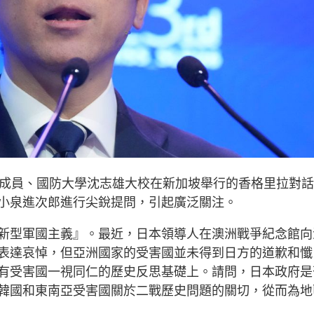
團成員、國防大學沈志雄大校在新加坡舉行的香格里拉對
小泉進次郎進行尖銳提問，引起廣泛關注。
新型軍國主義』。最近，日本領導人在澳洲戰爭紀念館向
表達哀悼，但亞洲國家的受害國並未得到日方的道歉和懺
有受害國一視同仁的歷史反思基礎上。請問，日本政府是
韓國和東南亞受害國關於二戰歷史問題的關切，從而為地