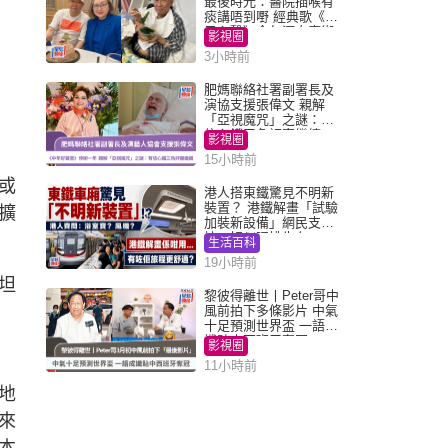
最後時光：醫院插喉有
痰講唔到嘢 經典歌《浪
子心聲》金句源自廟街
影視圈
睇相佬
3小時前
肥媽聯絡社署副署長及
演協支援張偉文 親解
「亞視魔咒」之謎：有
信心鐵三角評審繼續
影視圈
15小時前
或
港人搭東鐵驚見不明新
裝置？ 港鐵解畫「試驗
擴
加裝新設備」網民支
持：好似呢排先有
生活百科
19小時前
坦
黎彼得離世丨Peter哥中
風前拍下多條影片 中氣
十足預測世界盃 一語成
讖貼中西班牙奪冠
影視圈
11小時前
地
來