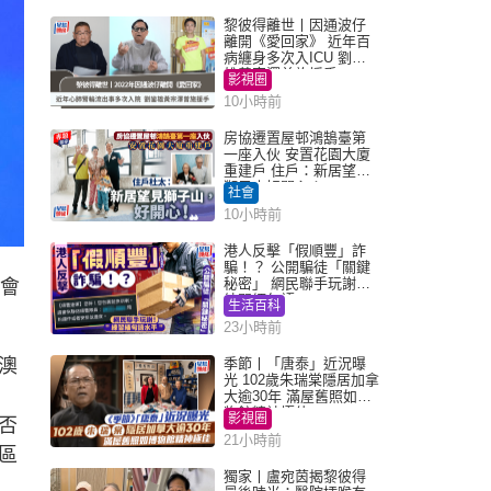
黎彼得離世丨因通波仔
離開《愛回家》 近年百
病纏身多次入ICU 劉鑾
雄黃宗澤曾施援手
影視圈
10小時前
房協遷置屋邨鴻鵠臺第
一座入伙 安置花園大廈
重建戶 住戶：新居望見
獅子山好開心！
社會
10小時前
港人反擊「假順豐」詐
騙！？ 公開騙徒「關鍵
秘密」 網民聯手玩謝：
話會
練習緬甸語
生活百科
23小時前
澳
季節丨「唐泰」近況曝
光 102歲朱瑞棠隱居加拿
大逾30年 滿屋舊照如博
物館精神極佳
影視圈
否
21小時前
區
獨家丨盧宛茵揭黎彼得