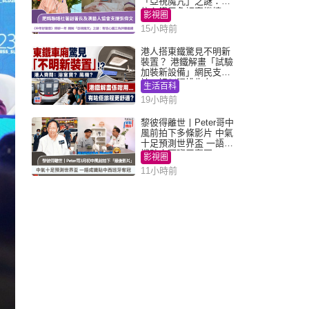
「亞視魔咒」之謎：有
信心鐵三角評審繼續
影視圈
15小時前
港人搭東鐵驚見不明新
裝置？ 港鐵解畫「試驗
加裝新設備」網民支
持：好似呢排先有
生活百科
19小時前
黎彼得離世丨Peter哥中
風前拍下多條影片 中氣
十足預測世界盃 一語成
讖貼中西班牙奪冠
影視圈
11小時前