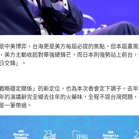
是中美博弈，台海更是美方每屆必提的焦點。但本屆畫風
，美方主動收起對華強硬鋒芒，而日本則強勢站上前台，
日交鋒」。
戰略穩定關係」的新定位，也為本次香會定下調子。去年
年的演講辭完全褪去往年的火藥味，全程不提台灣問題，
是一筆帶過。