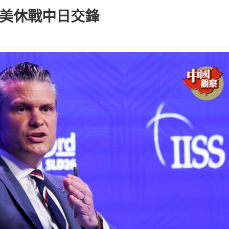
中美休戰中日交鋒