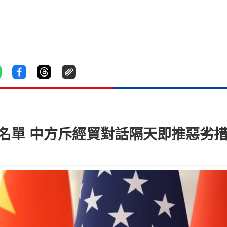
名單 中方斥經貿對話隔天即推惡劣