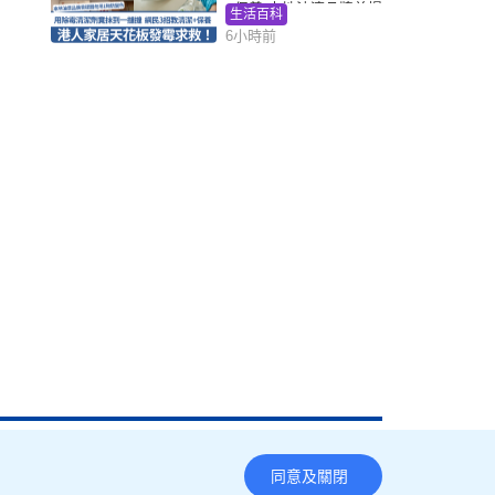
+保養 本地油漆品牌曾提
生活百科
醒勿用1物防變色
6小時前
同意及關閉