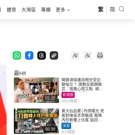
繁
简
育
體育
大灣區
專欄
更多
最Hit
陳錦鴻保護自閉兒受訪
變嗌交？ 激動反駁顏聯
武：我擔心咁又點 網民
批主持咄咄逼人
影視圈
01:20
10小時前
黃大仙血案│內情曝光 死
者對噪音非常敏感 電梯
內狂斬樓上住客 返回住
所墮樓亡
突發
02:38
9小時前