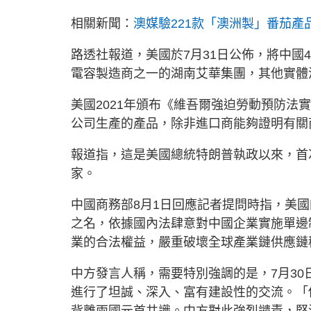
相關新聞：
澳媒驗221款「澳洲製」番茄產
路透社報道，美國於7月31日公佈，將中國
電容製造商之一的湖南艾華集團，其他實體
美國2021年頒布《維吾爾強迫勞動預防法
公司生產的產品，除非進口商能夠證明有關
報道指，這是美國總統特朗普執政以來，首
家。
中國商務部8月1日回應記者提問時指，美
之名，依據國內法肆意對中國企業實施單邊
業的合法權益，嚴重破壞全球產業鏈供應鏈
中方發言人稱，需要特別強調的是，7月3
進行了坦誠、深入、富有建設性的交流。「
背離兩國元首共識。中方對此強烈譴責，堅