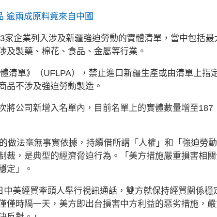
品 逾兩成原料竟來自中國
43家企業列入涉及新疆強迫勞動的實體清單，當中包括最
涉及製藥、棉花、食品、金屬等行業。
實體清單》（UFLPA），禁止進口新疆生產或由清單上指
商品不涉及強迫勞動製造。
次將公司新增入名單內，目前名單上的實體數量增至187
國的做法毫無事實依據，持續借所謂「人權」和「強迫勞
制裁，是典型的經濟脅迫行為。「美方措施嚴重損害相關
穩定」。
0日中美經貿牽頭人舉行視訊通話，雙方就保持經貿關係穩
僅僅時隔一天，美方即出台損害中方利益的惡劣措施，嚴
決反對。」