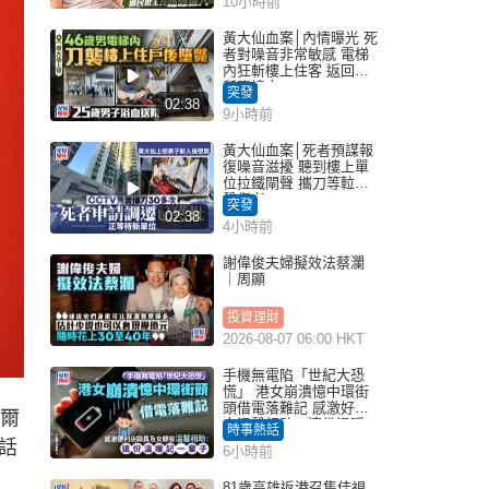
10小時前
黃大仙血案│內情曝光 死
者對噪音非常敏感 電梯
內狂斬樓上住客 返回住
所墮樓亡
突發
02:38
9小時前
黃大仙血案│死者預謀報
復噪音滋擾 聽到樓上單
位拉鐵閘聲 攜刀等𨋢伏
擊傷者
突發
02:38
4小時前
謝偉俊夫婦擬效法蔡瀾
｜周顯
投資理財
2026-08-07 06:00 HKT
手機無電陷「世紀大恐
慌」 港女崩潰憶中環街
頭借電落難記 感激好心
吾爾
人溫馨相助：這份溫暖
時事熱話
記一輩子｜Juicy叮
話
6小時前
81歲高雄返港召集佳視