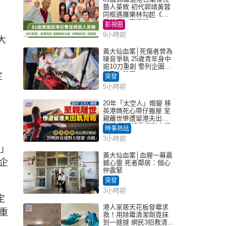
藝人茶敘 初代郭靖黃蓉
同框遇羅樂林勾起《神
鵰俠侶》回憶殺
影視圈
9小時前
大
黃大仙血案│死傷者曾為
噪音爭執 25歲青年身中
逾10刀重創 警列企圖謀
殺及自殺案
定
突發
5小時前
20年「太空人」婚變 移
英港媽死心帶仔搬屋 至
親離世慘遭留港夫出軌
背叛 苦嘆終看透對方留
時事熱話
港「真相」｜Juicy叮
3小時前
動」
黃大仙血案│血腥一幕震
企
撼心靈 死者鄰居：個心
仲震緊
突發
3小時前
定
港人家居天花板發霉求
重
救！用除霉清潔劑竟抹
到一撻撻 網民3招教清潔