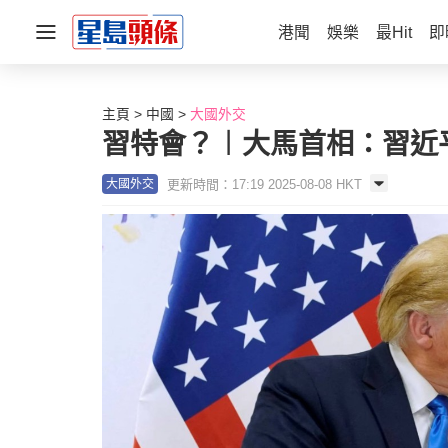
港聞
娛樂
最Hit
即
主頁
中國
大國外交
習特會？︱大馬首相：習近
更新時間：17:19 2025-08-08 HKT
大國外交