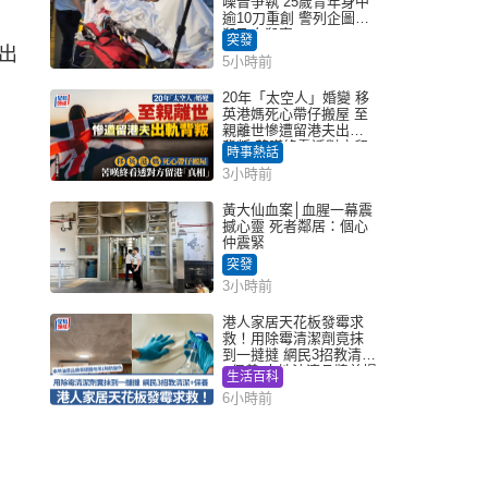
噪音爭執 25歲青年身中
逾10刀重創 警列企圖謀
殺及自殺案
突發
出
5小時前
20年「太空人」婚變 移
英港媽死心帶仔搬屋 至
親離世慘遭留港夫出軌
背叛 苦嘆終看透對方留
時事熱話
港「真相」｜Juicy叮
3小時前
黃大仙血案│血腥一幕震
撼心靈 死者鄰居：個心
仲震緊
突發
3小時前
港人家居天花板發霉求
救！用除霉清潔劑竟抹
到一撻撻 網民3招教清潔
+保養 本地油漆品牌曾提
生活百科
醒勿用1物防變色
6小時前