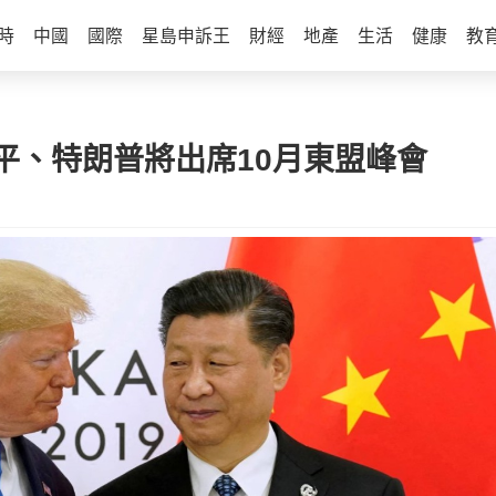
時
中國
國際
星島申訴王
財經
地產
生活
健康
教
平、特朗普將出席10月東盟峰會