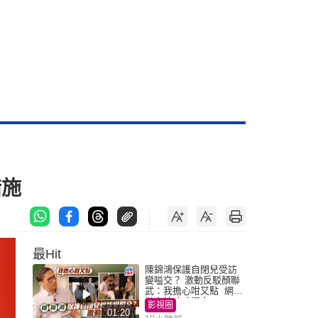
措施
最Hit
陳錦鴻保護自閉兒受訪
變嗌交？ 激動反駁顏聯
武：我擔心咁又點 網民
批主持咄咄逼人
影視圈
01:20