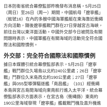
日本防衛省統合幕僚監部昨晚發布消息稱，5月25日
（周日）至26日（周一）期間，中國航母「遼寧艦」
（舷號16）在內的多艘中國海軍艦艇在東海靠近衝繩
方向活動，隨後遼寧艦戰鬥群在27日穿越宮古海峽，
前往台灣以東洋面活動。中國外交部今日被問及有關
問題時表示，中國軍艦在有關海域的活動完全符合國
際法和國際慣例。
外交部：完全符合國際法和國際慣例
據日本媒體引統合幕僚監部表示，5月25日「遼寧
艦」戰鬥群位久場島以北約240公里處；26日「遼寧
戰」鬥群位久米島西北約190公里處；27日「遼寧
艦」與055型導彈驅逐艦「南昌艦」（101）經衝繩
本島與宮古島間海域向東南航行進入太平洋。統合幕
僚監部表示方面表示，在宮古島（衝縄縣）東南約
190公里海域發現「遼寧艦」艦載戰鬥機及直升機進