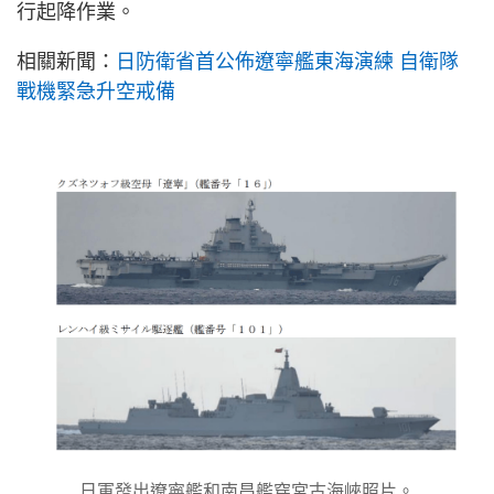
行起降作業。
相關新聞：
日防衛省首公佈遼寧艦東海演練 自衛隊
戰機緊急升空戒備
日軍發出遼寧艦和南昌艦穿宮古海峽照片。