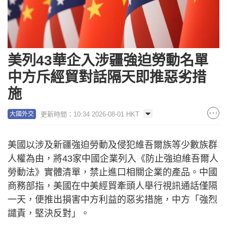
美列43華企入涉疆強迫勞動名單
中方斥經貿對話隔天即推惡劣措
施
更新時間：10:34 2026-08-01 HKT
大國外交
美國以涉及新疆強迫勞動及侵犯維吾爾族等少數族群
人權為由，將43家中國企業列入《防止強迫維吾爾人
勞動法》實體清單，禁止進口相關企業的產品。中國
商務部指，美國在中美經貿牽頭人舉行視訊通話僅隔
一天，便推出損害中方利益的惡劣措施，中方「強烈
譴責，堅決反對」。