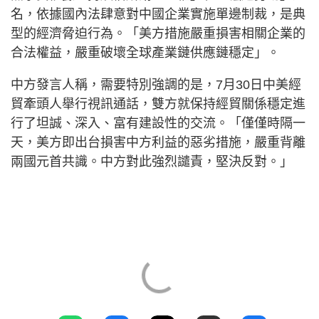
名，依據國內法肆意對中國企業實施單邊制裁，是典
型的經濟脅迫行為。「美方措施嚴重損害相關企業的
合法權益，嚴重破壞全球產業鏈供應鏈穩定」。
中方發言人稱，需要特別強調的是，7月30日中美經
貿牽頭人舉行視訊通話，雙方就保持經貿關係穩定進
行了坦誠、深入、富有建設性的交流。「僅僅時隔一
天，美方即出台損害中方利益的惡劣措施，嚴重背離
兩國元首共識。中方對此強烈譴責，堅決反對。」