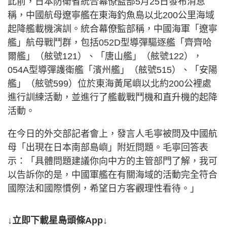
此前，日本防衛省統合幕僚監部5月25日發布消息
稱，中國航母遼寧艦在東海釣魚島以北200公里海域
起降艦載機演訓。統合幕僚監部稱，中國海軍「遼寧
艦」航母戰鬥群，包括052D型導彈驅逐艦「齊齊哈
爾艦」（舷號121）、「唐山艦」（舷號122），
054A型導彈護衛艦「濱州艦」（舷號515）、「安陽
艦」（舷號599）位於東海黃尾嶼以北約200公裡處
進行訓練活動，並進行了艦載戰鬥機和直升機的起降
活動。
在今日的外交部記者會上，發言人毛寧被問及中國航
母「出現在日本南部島嶼」附近問題。毛寧回答表
示：「具體問題建議你向中方的主管部門了解，我可
以告訴你的是，中國軍艦在有關海域的活動完全符合
國際法和國際慣例，希望日方客觀理性看待。」
↓立即下載星島頭條App↓