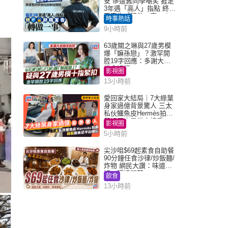
安 慘遭舊同學嘲笑 捱足
3年遇「高人」指點 終辭
職宣告「轉做一事」｜
時事熱話
Juicy叮
9小時前
63歲關之琳與27歲男模
爆「嫲孫戀」？激罕開
腔19字回應：多謝大家
掛念近況
影視圈
13小時前
愛回家大結局｜7大綠葉
身家過億背景驚人 三太
私伙鱷魚皮Hermès拍劇
蘇姐原來是半山樓后
影視圈
5小時前
尖沙咀$69起素食自助餐
90分鐘任食沙律/炒飯麵/
炸物 網民大讚：味道
好，環境闊落
飲食
13小時前