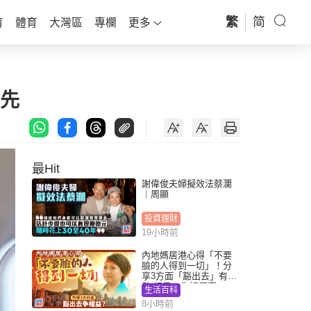
繁
简
育
體育
大灣區
專欄
更多
為先
最Hit
謝偉俊夫婦擬效法蔡瀾
｜周顯
投資理財
19小時前
內地媽居港心得「不要
臉的人得到一切」！分
享3方面「豁出去」有著
數 網民：你好厲害
生活百科
8小時前