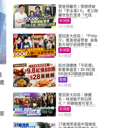
黎彼得離世丨黎樹德被
封「李泳漢2.0」 老父剛
離世急於澄清「代找卡
數」傳聞惹人反感
影視圈
10小時前
愛回家大結局｜「Philip
仔」驚喜現身聚會 梁禹
勤大個仔高過樊亦敏 超
乖黐實林淑敏許家傑
影視圈
9小時前
街坊酒樓推「平民價」
歎奢華盛宴！$9.8紅燒
BB鴿/$28開邊蒸龍蝦 3
並
大晚餐超值優惠
飲食
產
8小時前
愛回家大結局｜滕麗
名、林淑敏不和白熱
化？ 阿滕眼尾冇望大小
姐一眼 商場直播零互動
影視圈
18:50
家
5小時前
27歲港男家道中落做保