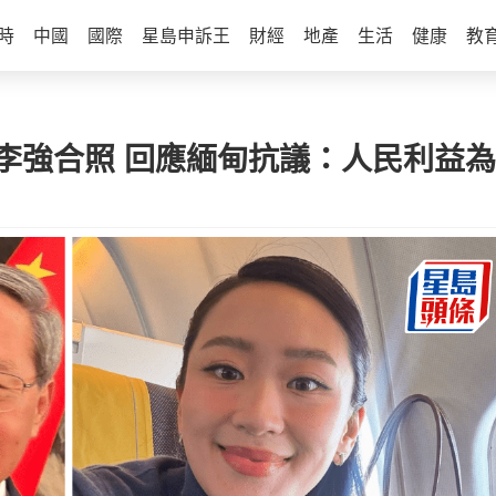
時
中國
國際
星島申訴王
財經
地產
生活
健康
教
李強合照 回應緬甸抗議：人民利益