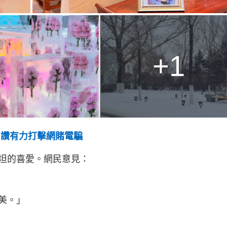
+1
 讚有力打擊網賭電騙
坦的喜愛。網民意見：
美。」