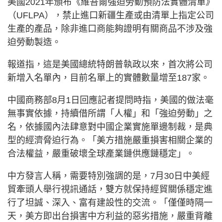
美國2021年頒布《維吾爾強迫勞動預防法實體清單》
（UFLPA），禁止進口新疆生產或由清單上指定公司
生產的產品，除非進口商能夠證明有關商品不涉及強
迫勞動製造。
報道指，這是美國總統特朗普執政以來，首次將公司
新增入名單內，目前名單上的實體數量增至187家。
中國商務部8月1日回應記者提問時指，美國的做法毫
無事實依據，持續借所謂「人權」和「強迫勞動」之
名，依據國內法肆意對中國企業實施單邊制裁，是典
型的經濟脅迫行為。「美方措施嚴重損害相關企業的
合法權益，嚴重破壞全球產業鏈供應鏈穩定」。
中方發言人稱，需要特別強調的是，7月30日中美經
貿牽頭人舉行視訊通話，雙方就保持經貿關係穩定進
行了坦誠、深入、富有建設性的交流。「僅僅時隔一
天，美方即出台損害中方利益的惡劣措施，嚴重背離