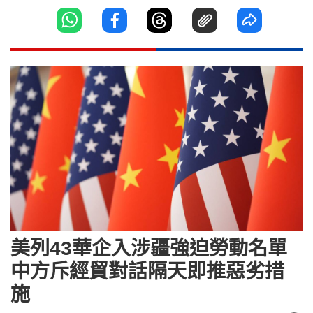
美列43華企入涉疆強迫勞動名單
中方斥經貿對話隔天即推惡劣措
施