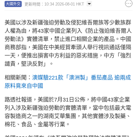
更新時間：10:34 2026-08-01 HKT
大國外交
美國以涉及新疆強迫勞動及侵犯維吾爾族等少數族群
人權為由，將43家中國企業列入《防止強迫維吾爾人
勞動法》實體清單，禁止進口相關企業的產品。中國
商務部指，美國在中美經貿牽頭人舉行視訊通話僅隔
一天，便推出損害中方利益的惡劣措施，中方「強烈
譴責，堅決反對」。
相關新聞：
澳媒驗221款「澳洲製」番茄產品 逾兩成
原料竟來自中國
路透社報道，美國於7月31日公佈，將中國43家企業
列入涉及新疆強迫勞動的實體清單，當中包括最大電
容製造商之一的湖南艾華集團，其他實體涉及製藥、
棉花、食品、金屬等行業。