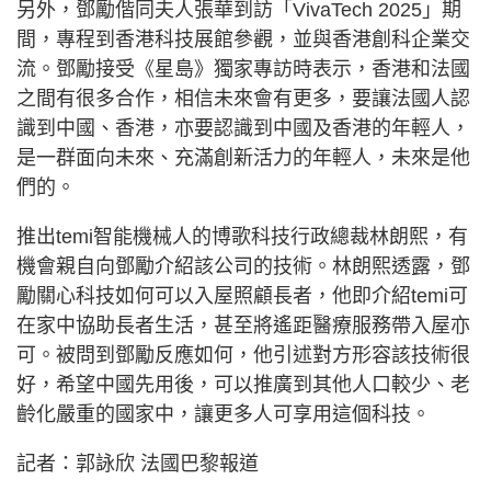
另外，鄧勵偕同夫人張華到訪「VivaTech 2025」期
間，專程到香港科技展館參觀，並與香港創科企業交
流。鄧勵接受《星島》獨家專訪時表示，香港和法國
之間有很多合作，相信未來會有更多，要讓法國人認
識到中國、香港，亦要認識到中國及香港的年輕人，
是一群面向未來、充滿創新活力的年輕人，未來是他
們的。
推出temi智能機械人的博歌科技行政總裁林朗熙，有
機會親自向鄧勵介紹該公司的技術。林朗熙透露，鄧
勵關心科技如何可以入屋照顧長者，他即介紹temi可
在家中協助長者生活，甚至將遙距醫療服務帶入屋亦
可。被問到鄧勵反應如何，他引述對方形容該技術很
好，希望中國先用後，可以推廣到其他人口較少、老
齡化嚴重的國家中，讓更多人可享用這個科技。
記者：郭詠欣 法國巴黎報道