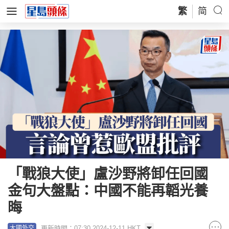
繁
简
「戰狼大使」盧沙野將卸任回國
金句大盤點：中國不能再韜光養
晦
更新時間：07:30 2024-12-11 HKT
大國外交