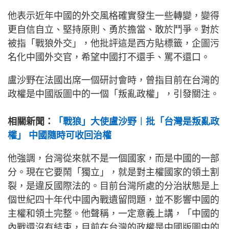
他表示近年中國的外交風格確實發生一些轉變，變得
更自信自立、堅持原則、勇於擔當、敢於鬥爭。對於
被指「戰狼外交」，他批評這是西方貼標籤，企圖污
名化中國外交官，希望中國打不還手、罵不還口。
盧沙野在法國出席一個研討會時，曾指目前在台灣的
政權是中國版圖中的一個「叛亂政權」，引發關注。
相關新聞：
「戰狼」大使盧沙野︱批「台灣是叛亂政
權」 中國隨時可收回治權
他強調，台灣從來就不是一個國家，而是中國的一部
分。現在它要鬧「獨立」，就是對主權國家的領土割
裂，是違反國際法的。目前台灣所處的分治狀態是上
個世紀四十年代中國內戰遺留問題，並不影響中國的
主權和領土完整。他聲稱，一定意義上講，「中國的
內戰還沒有結束，目前在台灣的政權是中國版圖中的