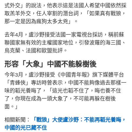
式外交」的說法，他表示這是法國人希望中國依然採
取羔羊外交，任人宰割的潛台詞，「如果真有戰狼，
那一定是因為瘋狗太多太兇」。
去年4月，盧沙野接受法國一家電視台採訪，稱前蘇
聯國家無有效的主權國家地位，引發波羅的海三國、
烏克蘭、法國和歐盟批評。
形容「大象」中國不能躲樹後
今年3月，盧沙野接受《中國青年報》旗下媒體平台
「青蜂俠」專訪時曾表示，中國不能夠像過去那樣一
味的韜光養晦了，「這光也韜不住了，晦也養不住
了，你現在成為一頭大象了，不可能再躲在樹後
面。」
相關新聞：
「戰狼」大使盧沙野：不能再韜光養晦，
中國的光已藏不住