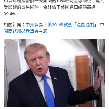
用以無縫接替前一天屆滿的10%臨時全球關稅。這批
受影響的貿易夥伴，合計佔了美國進口總額高達
99.4%。
相關新聞：
中美貿易｜美301條款查「產能過剩」 中
國商務部怒斥單邊主義