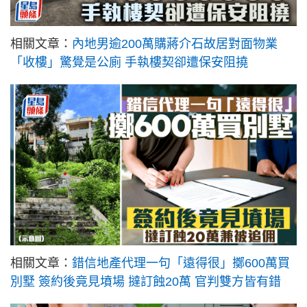
相關文章：
內地男逾200萬購蔣介石故居對面物業
「收樓」驚覺是公廁 手執樓契卻遭保安阻撓
相關文章：
錯信地產代理一句「遠得很」擲600萬買
別墅 簽約後竟見墳場 撻訂蝕20萬 官判雙方皆有錯