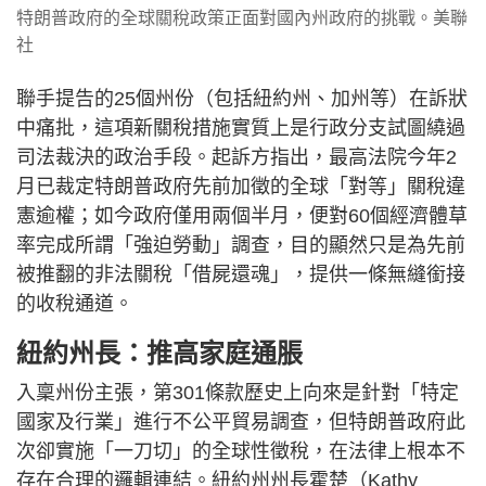
特朗普政府的全球關稅政策正面對國內州政府的挑戰。美聯
社
聯手提告的25個州份（包括紐約州、加州等）在訴狀
中痛批，這項新關稅措施實質上是行政分支試圖繞過
司法裁決的政治手段。起訴方指出，最高法院今年2
月已裁定特朗普政府先前加徵的全球「對等」關稅違
憲逾權；如今政府僅用兩個半月，便對60個經濟體草
率完成所謂「強迫勞動」調查，目的顯然只是為先前
被推翻的非法關稅「借屍還魂」，提供一條無縫銜接
的收稅通道。
紐約州長：推高家庭通脹
入稟州份主張，第301條款歷史上向來是針對「特定
國家及行業」進行不公平貿易調查，但特朗普政府此
次卻實施「一刀切」的全球性徵稅，在法律上根本不
存在合理的邏輯連結。紐約州州長霍楚（Kathy