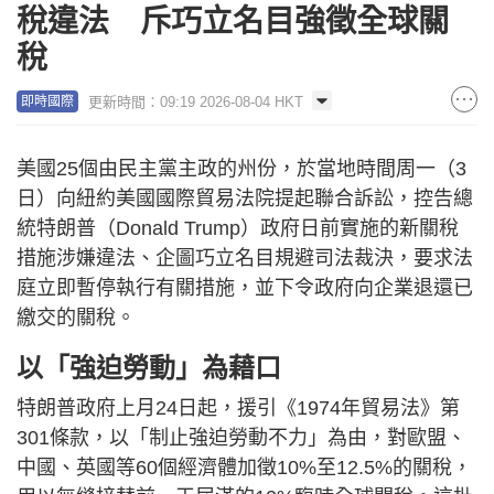
稅違法 斥巧立名目強徵全球關
稅
更新時間：09:19 2026-08-04 HKT
即時國際
美國25個由民主黨主政的州份，於當地時間周一（3
日）向紐約美國國際貿易法院提起聯合訴訟，控告總
統特朗普（Donald Trump）政府日前實施的新關稅
措施涉嫌違法、企圖巧立名目規避司法裁決，要求法
庭立即暫停執行有關措施，並下令政府向企業退還已
繳交的關稅。
以「強迫勞動」為藉口
特朗普政府上月24日起，援引《1974年貿易法》第
301條款，以「制止強迫勞動不力」為由，對歐盟、
中國、英國等60個經濟體加徵10%至12.5%的關稅，