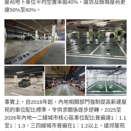
屋苑地下車位平均空置率逾40%，遠郊及縣城屋苑更
達50%至60%。
事實上，自2018年起，內地相關部門強制提高新建屋
苑的車位配比標準，令供求關係逐步逆轉。2025至
2026年內地一二線城市核心區車位配比普遍達1：1.1
至1：1.3，三四線城市普遍在1：1.2以上，遠郊屋苑