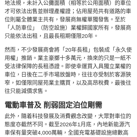
地法規，未計入公攤面積（相等於公用面積）的車位
才可依法出售並辦理產權證；佔用屋苑共有道路的車
位則屬全體業主共有，發展商無權單獨發售。至於
「人防車位」（防空設施）業權歸國家所有，發展商
只能依法出租，且最長租期僅限20年。
然而，不少發展商會將「20年長租」包裝成「永久使
用權」推銷。業主豪擲十多萬元，換來的只是一紙不
受法律保障的長租憑證。即使幸運買入具獨立業權的
車位，日後在二手市場放盤時，往往亦受制於客源狹
窄，如僅限同屋苑業主購買，以及高昂稅費，最後往
往只能減價求售。
電動車普及 削弱固定泊位剛需
此外，隨着科技發展及消費觀念改變，大眾對車位的
態度亦截然不同。截至2026年1月底，內地新能源汽
車保有量突破4,000萬輛，全國充電基礎設施總數高