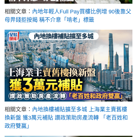
相關文章：
內地年輕人Full Pay買樓比例增 90後靠父
母畀錢拒按揭 稱不介意「啃老」標籤
相關文章：
內地換樓補貼擴至多城 上海業主賣舊樓
換新盤 獲3萬元補貼 讚政策助房產流轉 「老百姓和
政府雙贏」