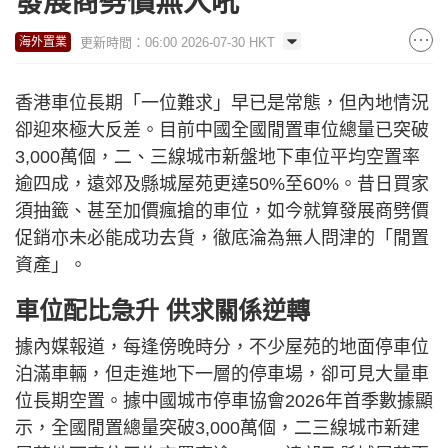
發展商劈價無人吼
更新時間：06:00 2026-07-30 HKT
海外置業
香港車位長期「一位難求」早已是常態，但內地情況
卻迎來極大反差。目前中國全國閒置車位總量已突破
3,000萬個，二、三線城市新盤地下車位平均空置率
逾四成，遠郊及縣城屋苑更達50%至60%。昔日買家
須抽籤、甚至加價瘋搶的車位，如今就算發展商劈價
促銷亦未必能成功去貨，徹底淪為無人問津的「閒置
資產」。
車位配比急升 供求關係逆轉
據內媒報道，每逢傍晚時分，不少屋苑的地面停車位
泊滿車輛，但走進地下一層的停車場，卻可見大量車
位長期空置。據中國城市停車協會2026年首季數據顯
示，全國閒置總量突破3,000萬個，二三線城市新建