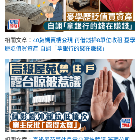
相關文章：
40歲媽賣樓套現 再借錢掃8單位收租 憂學
歷貶值買資產 自詡「拿銀行的錢在賺錢」