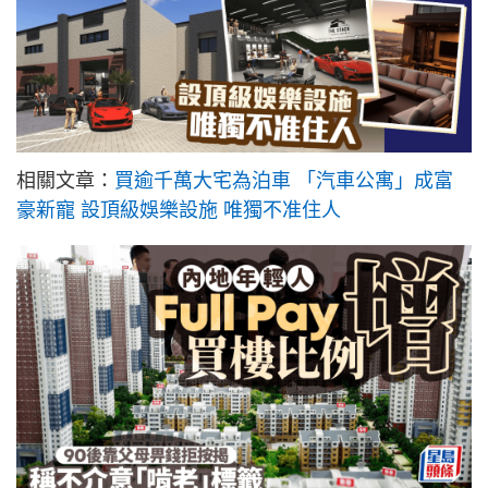
相關文章：
買逾千萬大宅為泊車 「汽車公寓」成富
豪新寵 設頂級娛樂設施 唯獨不准住人