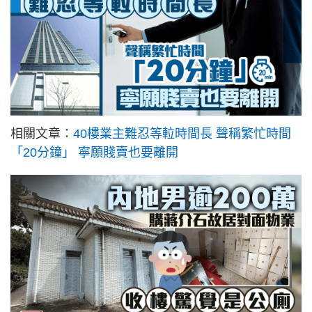
相關文章：
40樓業主難忍等𨋢時間長 聲稱繁忙時間
「20分鐘」 寧願賤賣也要離開