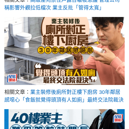
相關文章：
高級屋苑禁住戶露台曬被惹議 管理公司
稱影響外觀拉低檔次 業主反批「管得太寬」
相關文章：
業主裝修後廁所對正樓下廚房 30年鄰居
感噁心「食飯就覺得頭頂有人如廁」最終交法院裁決