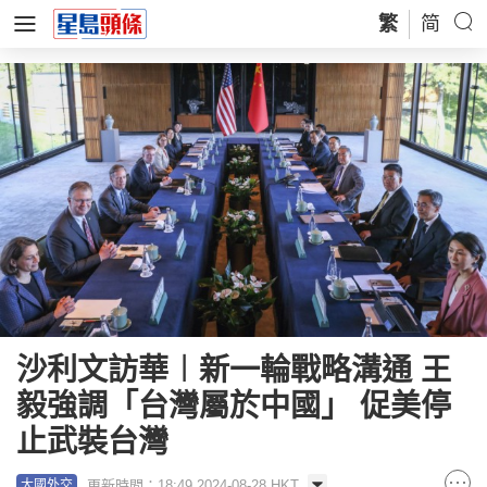
繁
简
沙利文訪華︱新一輪戰略溝通 王
毅強調「台灣屬於中國」 促美停
止武裝台灣
更新時間：18:49 2024-08-28 HKT
大國外交