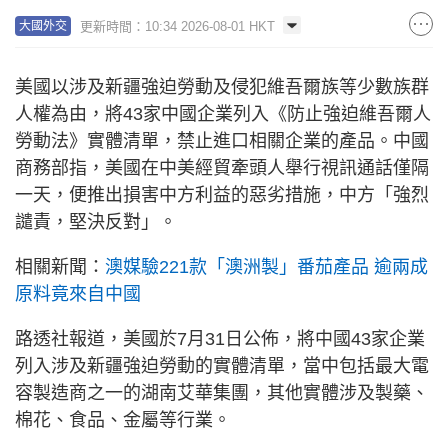
更新時間：10:34 2026-08-01 HKT
大國外交
美國以涉及新疆強迫勞動及侵犯維吾爾族等少數族群
人權為由，將43家中國企業列入《防止強迫維吾爾人
勞動法》實體清單，禁止進口相關企業的產品。中國
商務部指，美國在中美經貿牽頭人舉行視訊通話僅隔
一天，便推出損害中方利益的惡劣措施，中方「強烈
譴責，堅決反對」。
相關新聞：
澳媒驗221款「澳洲製」番茄產品 逾兩成
原料竟來自中國
路透社報道，美國於7月31日公佈，將中國43家企業
列入涉及新疆強迫勞動的實體清單，當中包括最大電
容製造商之一的湖南艾華集團，其他實體涉及製藥、
棉花、食品、金屬等行業。