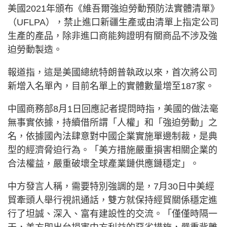
美國2021年頒布《維吾爾強迫勞動預防法實體清單》
（UFLPA），禁止進口新疆生產或由清單上指定公司
生產的產品，除非進口商能夠證明有關商品不涉及強
迫勞動製造。
報道指，這是美國總統特朗普執政以來，首次將公司
新增入名單內，目前名單上的實體數量增至187家。
中國商務部8月1日回應記者提問時指，美國的做法毫
無事實依據，持續借所謂「人權」和「強迫勞動」之
名，依據國內法肆意對中國企業實施單邊制裁，是典
型的經濟脅迫行為。「美方措施嚴重損害相關企業的
合法權益，嚴重破壞全球產業鏈供應鏈穩定」。
中方發言人稱，需要特別強調的是，7月30日中美經
貿牽頭人舉行視訊通話，雙方就保持經貿關係穩定進
行了坦誠、深入、富有建設性的交流。「僅僅時隔一