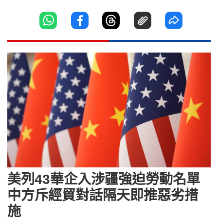
美列43華企入涉疆強迫勞動名單
中方斥經貿對話隔天即推惡劣措
施