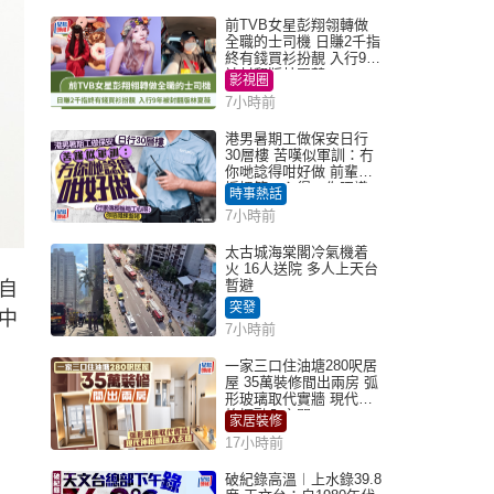
前TVB女星彭翔翎轉做
全職的士司機 日賺2千指
終有錢買衫扮靚 入行9年
被封翻版林夏薇
影視圈
7小時前
港男暑期工做保安日行
30層樓 苦嘆似軍訓：冇
你哋諗得咁好做 前輩傳
授搵筍工心得：你唔識
時事熱話
揀盤啫｜Juicy叮
7小時前
太古城海棠閣冷氣機着
火 16人送院 多人上天台
暫避
自
突發
中
7小時前
一家三口住油塘280呎居
屋 35萬裝修間出兩房 弧
形玻璃取代實牆 現代神
枱櫃融入玄關
家居裝修
17小時前
破紀錄高溫︱上水錄39.8