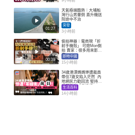
9小時前
天氣極端酷熱︱大埔船
灣行山男暈倒 直升機送
院途中不治
突發
01:27
3小時前
偷拍神器︱電商現「折
射手機殼」 可熄Mon側
拍 賣家：很多用來影裙
底
即時中國
00:39
15小時前
34歲港漂媽媽慘遭裁員
帶住7歲女陷入茫然 內
地網民力勸回流 堅持留
港背後有「長遠規
生活百科
劃」？
14小時前