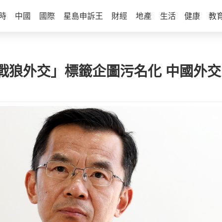
時
中國
國際
星島申訴王
財經
地產
生活
健康
教
戰狼外交」標籤企圖污名化 中國外