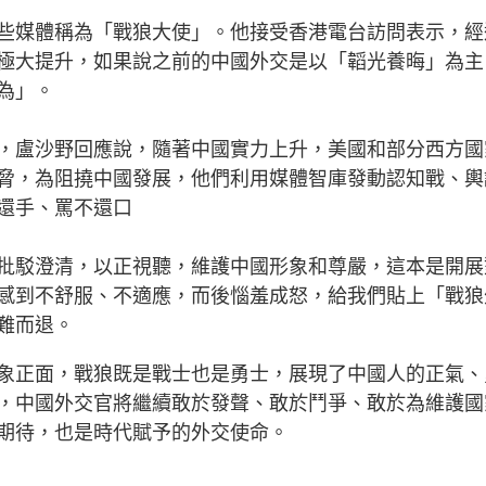
些媒體稱為「戰狼大使」。他接受香港電台訪問表示，經
極大提升，如果說之前的中國外交是以「韜光養晦」為主
作為」。
，盧沙野回應說，隨著中國實力上升，美國和部分西方國
脅，為阻撓中國發展，他們利用媒體智庫發動認知戰、輿
還手、罵不還口
批駁澄清，以正視聽，維護中國形象和尊嚴，這本是開展
感到不舒服、不適應，而後惱羞成怒，給我們貼上「戰狼
難而退。
象正面，戰狼既是戰士也是勇士，展現了中國人的正氣、
，中國外交官將繼續敢於發聲、敢於鬥爭、敢於為維護國
期待，也是時代賦予的外交使命。