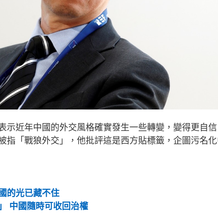
表示近年中國的外交風格確實發生一些轉變，變得更自信
被指「戰狼外交」，他批評這是西方貼標籤，企圖污名化
國的光已藏不住
」 中國隨時可收回治權