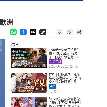
歐洲
最Hit
中年老公係最可怕嘅生
物？ 港女狂踩伴侶4宗
罪：似拖住個乞兒 不解
為何經常去廁所 網民一
生活百科
語道破
2026-08-08 15:21 HKT
有片｜四眼漢跌手機落
路軌 被港鐵車門夾手 痛
極大叫：唔該開門喇
突發
00:26
3小時前
前TVB女星彭翔翎轉做
全職的士司機 日賺2千指
終有錢買衫扮靚 入行9年