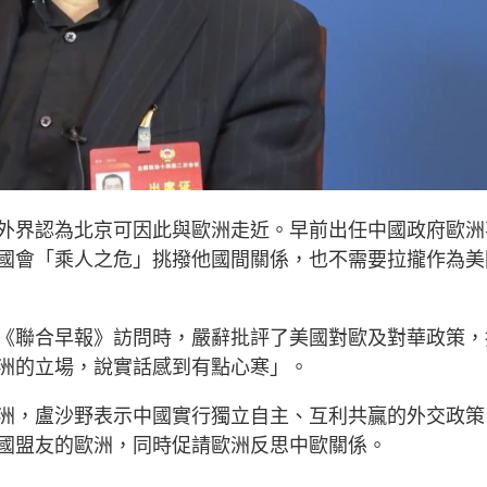
外界認為北京可因此與歐洲走近。早前出任中國政府歐洲
國會「乘人之危」挑撥他國間關係，也不需要拉攏作為美
《聯合早報》訪問時，嚴辭批評了美國對歐及對華政策，
洲的立場，說實話感到有點心寒」。
洲，盧沙野表示中國實行獨立自主、互利共贏的外交政策
國盟友的歐洲，同時促請歐洲反思中歐關係。