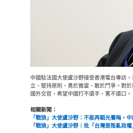
中國駐法國大使盧沙野接受香港電台專訪，
立、堅持原則、勇於擔當、敢於鬥爭。對於
國外交官，希望中國打不還手、罵不還口。
相關新聞：
「戰狼」大使盧沙野：不能再韜光養晦，中
「戰狼」大使盧沙野︱批「台灣是叛亂政權