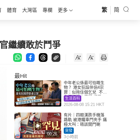
繁
简
育
體育
大灣區
專欄
更多
交官繼續敢於鬥爭
最Hit
中年老公係最可怕嘅生
物？ 港女狂踩伴侶4宗
罪：似拖住個乞兒 不解
為何經常去廁所 網民一
生活百科
語道破
2026-08-08 15:21 HKT
有片｜四眼漢跌手機落
路軌 被港鐵車門夾手 痛
極大叫：唔該開門喇
突發
00:26
3小時前