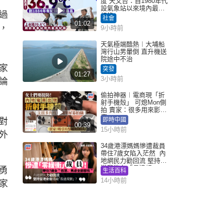
度 天文台：自1980年代
設氣象站以來境內最高
過
紀錄
社會
01:02
，
9小時前
天氣極端酷熱︱大埔船
灣行山男暈倒 直升機送
院途中不治
家
突發
01:27
3小時前
論
偷拍神器︱電商現「折
射手機殼」 可熄Mon側
拍 賣家：很多用來影裙
底
對
即時中國
00:39
15小時前
外
34歲港漂媽媽慘遭裁員
帶住7歲女陷入茫然 內
地網民力勸回流 堅持留
港背後有「長遠規
勇
生活百科
劃」？
14小時前
家