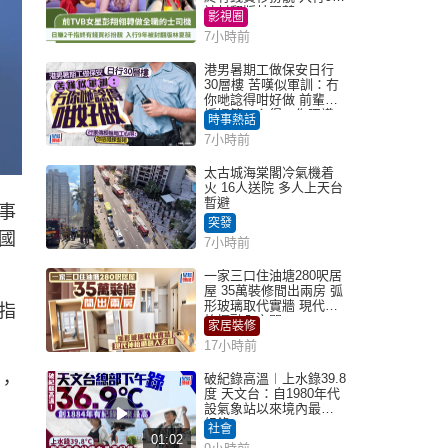
被封翻版林夏薇
影視圈
7小時前
港男暑期工做保安日行
30層樓 苦嘆似軍訓：冇
你哋諗得咁好做 前輩傳
授搵筍工心得：你唔識
時事熱話
揀盤啫｜Juicy叮
7小時前
太古城海棠閣冷氣機着
火 16人送院 多人上天台
暫避
事
突發
國
7小時前
一家三口住油塘280呎居
屋 35萬裝修間出兩房 弧
形玻璃取代實牆 現代神
指
枱櫃融入玄關
家居裝修
17小時前
破紀錄高溫︱上水錄39.8
，
度 天文台：自1980年代
設氣象站以來境內最高
紀錄
社會
01:02