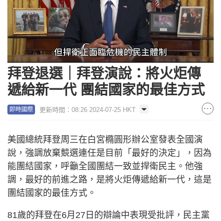
Loaded
:
Unmute
39.01%
拜登退選｜拜登演說：將火炬傳
遞給新一代 團結國家的最佳方式
更新時間：08:26 2024-07-25 HKT
即時國際
美國總統拜登周三在白宮橢圓形辦公室發表全國演
說，強調放棄競選連任是目前「最好的決定」，因為
能團結國家，呼籲全國團結一致並捍衛民主。他強
調，最好的前進之路，是將火炬傳遞給新一代，這是
團結國家的最佳方式。
81歲的拜登在6月27日的辯論中表現受批評，民主黨