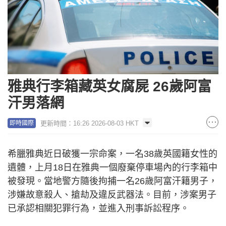
雅典行李箱藏英女腐屍 26歲阿富
汗男落網
更新時間：16:26 2026-08-03 HKT
即時國際
希臘雅典近日破獲一宗命案，一名38歲英國籍女性的
遺體，上月18日在雅典一個廢棄停車場內的行李箱中
被發現。當地警方隨後拘捕一名26歲阿富汗籍男子，
涉嫌故意殺人、搶劫及違反武器法。目前，涉案男子
已承認相關犯罪行為，並進入刑事訴訟程序。