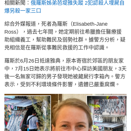
相關新聞：
俄羅斯姊弟芭堤雅失蹤 2犯認殺人埋屍自
爆另殺一家三口
綜合外媒報道，死者為羅斯（Elisabeth-Jane
Ross），過去七年間，她定期前往希臘擔任醫療援
助組織義工，幫助難民及弱勢社群。據警方分析，疑
兇相信是在羅斯從事難民救援的工作中認識。
羅斯於6月26日抵達雅典，原本寄宿於郊區的朋友家
中，7月15日她表示將前往市中心探訪美國朋友，3天
後一名無家可歸的男子發現她被藏屍行李箱內。警方
表示，受到不利環境條件影響，遺體已嚴重腐爛。