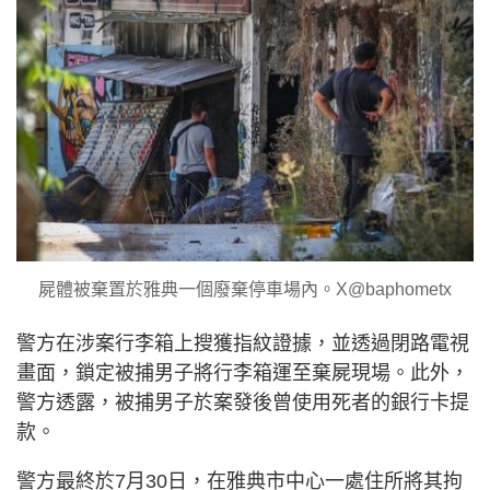
屍體被棄置於雅典一個廢棄停車場內。X@baphometx
警方在涉案行李箱上搜獲指紋證據，並透過閉路電視
畫面，鎖定被捕男子將行李箱運至棄屍現場。此外，
警方透露，被捕男子於案發後曾使用死者的銀行卡提
款。
警方最終於7月30日，在雅典市中心一處住所將其拘