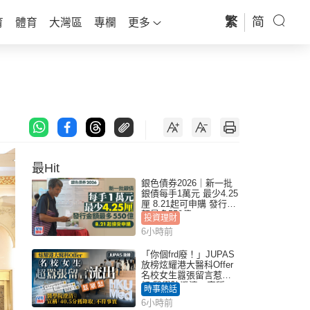
繁
简
育
體育
大灣區
專欄
更多
最Hit
銀色債券2026｜新一批
銀債每手1萬元 最少4.25
厘 8.21起可申購 發行金
額最多550億
投資理財
6小時前
「你個frd廢！」JUPAS
放榜炫耀港大醫科Offer
名校女生囂張留言惹眾
怒 醫學院澄清：宣稱
時事熱話
「40.5分獲錄取」不符事
6小時前
實｜Juicy叮