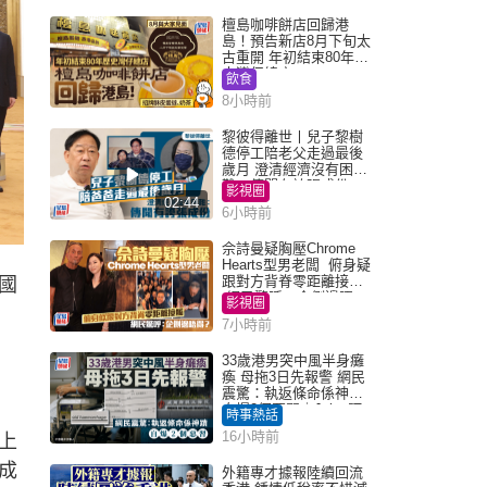
檀島咖啡餅店回歸港
島！預告新店8月下旬太
古重開 年初結束80年歷
史灣仔總店
飲食
8小時前
黎彼得離世丨兒子黎樹
德停工陪老父走過最後
歲月 澄清經濟沒有困
難：傳聞有誇張成份
影視圈
02:44
6小時前
佘詩曼疑胸壓Chrome
Hearts型男老闆 俯身疑
跟對方背脊零距離接觸
國
網民驚呼：企側邊唔
影視圈
得？
7小時前
33歲港男突中風半身癱
瘓 母拖3日先報警 網民
震驚：執返條命係神蹟
自爆2個惡習｜Juicy叮
時事熱話
16小時前
上
成
外籍專才據報陸續回流