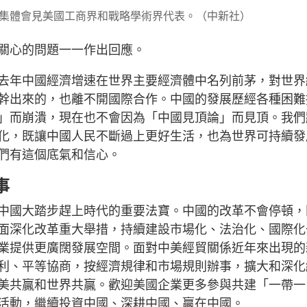
集體會見美國工商界和戰略學術界代表。（中新社）
關心的問題一一作出回應。
去年中國經濟增速在世界主要經濟體中名列前茅，對世界
民幹出來的，也離不開國際合作。中國的發展歷經各種困難
」而崩潰，現在也不會因為「中國見頂論」而見頂。我們
化，既讓中國人民不斷過上更好生活，也為世界可持續發
們有這個底氣和信心。
事
中國大踏步趕上時代的重要法寶。中國的改革不會停頓，
面深化改革重大舉措，持續建設市場化、法治化、國際化
業提供更廣闊發展空間。面對中美經貿關係近年來出現的
利、平等協商，按經濟規律和市場規則辦事，擴大和深化
美共贏和世界共贏。歡迎美國企業更多參與共建「一帶一
活動，繼續投資中國、深耕中國、贏在中國。