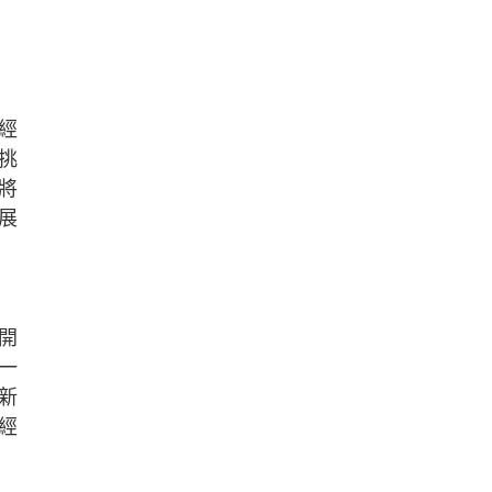
經
挑
將
展
開
一
新
經