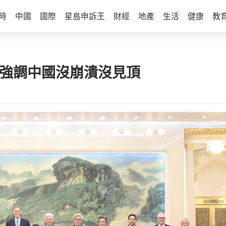
時
中國
國際
星島申訴王
財經
地產
生活
健康
教
 強調中國沒崩潰沒見頂