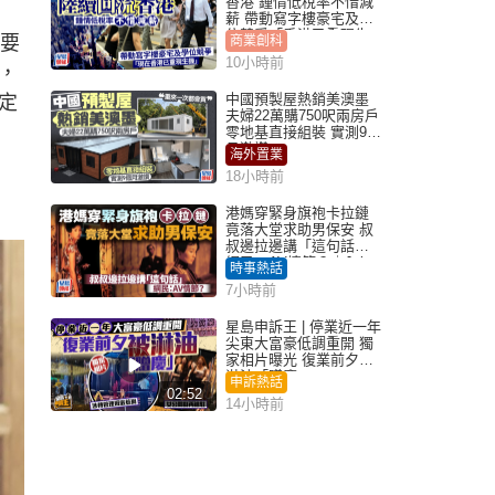
香港 鍾情低稅率不惜減
薪 帶動寫字樓豪宅及學
位競爭「香港已重現生
更要
商業創科
機」
10小時前
，
中國預製屋熱銷美澳墨
定
夫婦22萬購750呎兩房戶
零地基直接組裝 實測9個
月激讚
海外置業
18小時前
港媽穿緊身旗袍卡拉鏈
竟落大堂求助男保安 叔
叔邊拉邊講「這句話」
網民：AV情節？｜Juicy
時事熱話
叮
7小時前
星島申訴王 | 停業近一年
尖東大富豪低調重開 獨
家相片曝光 復業前夕被
淋油「贈慶」
申訴熱話
02:52
14小時前