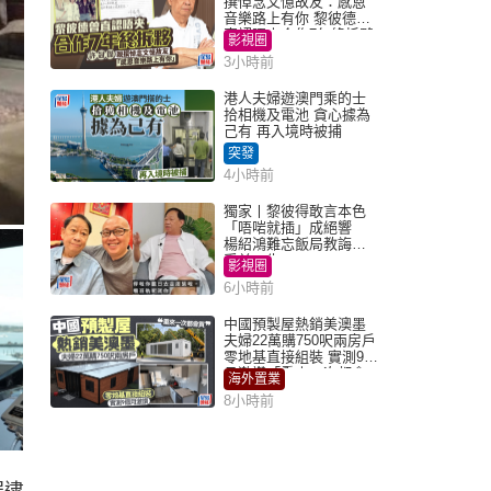
撰悼念文憶故友：感恩
音樂路上有你 黎彼德曾
直認唔夾合作7年終拆夥
影視圈
3小時前
港人夫婦遊澳門乘的士
拾相機及電池 貪心據為
己有 再入境時被捕
突發
4小時前
獨家丨黎彼得敢言本色
「唔啱就插」成絕響
楊紹鴻難忘飯局教誨：
受益一生
影視圈
6小時前
中國預製屋熱銷美澳墨
夫婦22萬購750呎兩房戶
零地基直接組裝 實測9個
月激讚「重來一次都會
海外置業
買」
8小時前
罪逮