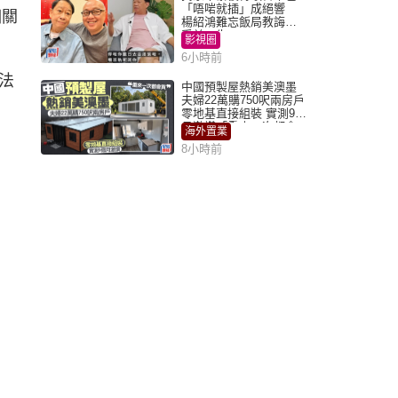
「唔啱就插」成絕響
相關
楊紹鴻難忘飯局教誨：
受益一生
影視圈
6小時前
法
中國預製屋熱銷美澳墨
夫婦22萬購750呎兩房戶
零地基直接組裝 實測9個
月激讚「重來一次都會
海外置業
買」
8小時前