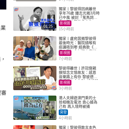
獨家丨黎彼得因病離世
享年76歲 鍾志光揭3月時
已中風 被封「鬼馬詞
人」與許冠傑多合作
影視圈
01:25
展業
15小時前
獨家丨盧宛茵揭黎彼得
最後時光：醫院插喉有
痰講唔到嘢 經典歌《浪
子心聲》金句源自廟街
影視圈
睇相佬
捕，
7小時前
黎彼得離世丨許冠傑親
撰悼念文憶故友：感恩
音樂路上有你 黎彼德曾
直認唔夾合作7年終拆夥
影視圈
3小時前
程審
港人夫婦遊澳門乘的士
拾相機及電池 貪心據為
己有 再入境時被捕
突發
4小時前
獨家丨黎彼得敢言本色