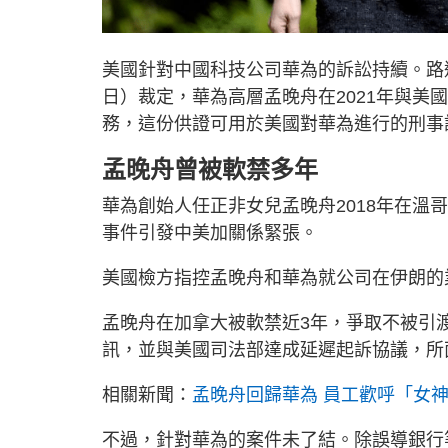
美國針對中國科技公司華為的訴訟持續。路
日）裁定，華為高層孟晚舟在2021年與
務，這份供證可用於美國對華為進行的刑事
孟晚舟曾被軟禁多年
華為創始人任正非女兒孟晚舟2018年在
事件引發中美加關係緊張。
美國檢方指控孟晚舟和華為就公司在伊朗的
孟晚舟在加拿大被軟禁近3年，爭取不被引渡
訊，並與美國司法部達成延遲起訴協議，所
相關新聞：
孟晚舟回歸華為 員工歡呼「女
不過，針對華為的案件未了結。除誤導銀行