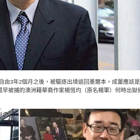
自由3年2個月之後，被驅逐出境返回墨爾本。成蕾應該
她還早被捕的澳洲籍華裔作家楊恆均（原名楊軍）何時出獄