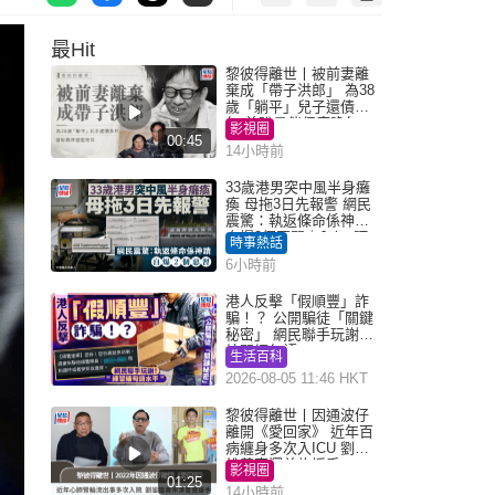
最Hit
黎彼得離世丨被前妻離
棄成「帶子洪郎」 為38
歲「躺平」兒子還債多
年 曾盼尋伴侶度晚年
影視圈
00:45
14小時前
33歲港男突中風半身癱
瘓 母拖3日先報警 網民
震驚：執返條命係神蹟
自爆2個惡習｜Juicy叮
時事熱話
6小時前
港人反擊「假順豐」詐
騙！？ 公開騙徒「關鍵
秘密」 網民聯手玩謝：
練習緬甸語
生活百科
2026-08-05 11:46 HKT
黎彼得離世丨因通波仔
離開《愛回家》 近年百
病纏身多次入ICU 劉鑾
雄黃宗澤曾施援手
影視圈
01:25
14小時前