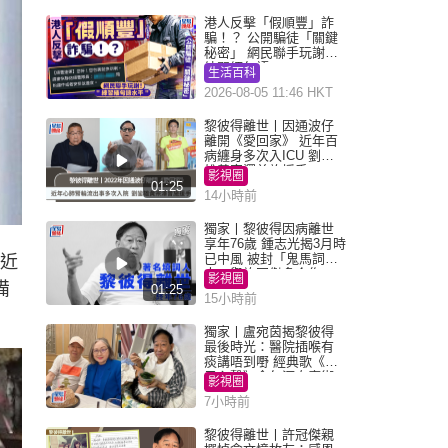
港人反擊「假順豐」詐
騙！？ 公開騙徒「關鍵
秘密」 網民聯手玩謝：
練習緬甸語
生活百科
2026-08-05 11:46 HKT
黎彼得離世丨因通波仔
離開《愛回家》 近年百
病纏身多次入ICU 劉鑾
雄黃宗澤曾施援手
影視圈
01:25
14小時前
獨家丨黎彼得因病離世
享年76歲 鍾志光揭3月時
已中風 被封「鬼馬詞
是近
人」與許冠傑多合作
影視圈
備
01:25
15小時前
獨家丨盧宛茵揭黎彼得
最後時光：醫院插喉有
痰講唔到嘢 經典歌《浪
子心聲》金句源自廟街
影視圈
睇相佬
7小時前
黎彼得離世丨許冠傑親