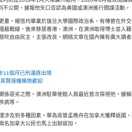
審判不公開，據報他矢口否認為美國或澳洲進行間諜活動。
更重。楊恆均畢業於復旦大學國際政治系，有傳曾在外交
隱蔽戰線，後來移居香港、澳洲，在澳洲取得博士並入籍
鼓吹自由民主，主張改良，網絡文章在國內擁有廣大讀者
年11個月已刑滿逐出境
黃英賢接機擁抱歡迎
關係惡劣之際。澳洲駐華使館人員最近首次探視他，據稱
疾病等。
理涉及到多種因素。華為高管孟晚舟在加拿大獲釋返國，
兩名加拿大公民也馬上出獄返加。