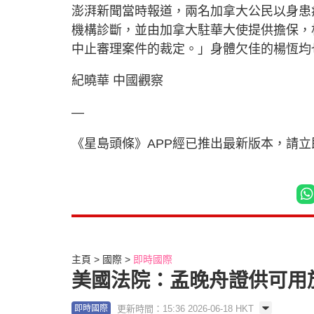
澎湃新聞當時報道，兩名加拿大公民以身患
機構診斷，並由加拿大駐華大使提供擔保，
中止審理案件的裁定。」身體欠佳的楊恆均
紀曉華 中國觀察
—
《星島頭條》APP經已推出最新版本，請
主頁
國際
即時國際
美國法院：孟晚舟證供可用
更新時間：15:36 2026-06-18 HKT
即時國際