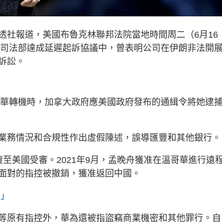
透社報道，美國布魯克林聯邦法院當地時間周二（6月16
美國司法部達成延遲起訴協議中，曾表明公司在伊朗非法開
訴訟。
溫哥華轉機時，加拿大政府應美國政府發布的通緝令將她逮
業務情況和合規性作出虛假陳述，誤導匯豐和其他銀行。
至美國受審。2021年9月，孟晚舟獲准在溫哥華進行遠
面對的指控被撤銷，獲准返回中國。
神」
等原有指控外，華為還被指盜竊商業機密和其他罪行。自