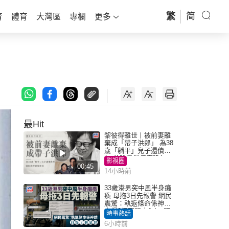
繁
简
育
體育
大灣區
專欄
更多
最Hit
黎彼得離世丨被前妻離
棄成「帶子洪郎」 為38
歲「躺平」兒子還債多
年 曾盼尋伴侶度晚年
影視圈
00:45
14小時前
33歲港男突中風半身癱
瘓 母拖3日先報警 網民
震驚：執返條命係神蹟
自爆2個惡習｜Juicy叮
時事熱話
6小時前