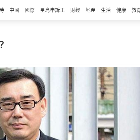
時
中國
國際
星島申訴王
財經
地產
生活
健康
教
？