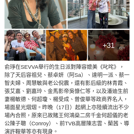
+31
俞琤在SEVVA舉行的生日派對陣容媲美《叱咤》，
除了天后容祖兒、蔡卓妍（阿Sa）、達明一派、蔡一
智夫婦、周慧敏與老公倪震，還有影后級的林青霞、
張艾嘉、劉嘉玲、金馬影帝吳慷仁等，以及潘迪生前
妻楊敏德、何超瓊、楊受成、曾俊華等政商界名人，
場面星光熠熠。昨晚（17日）起網上亦陸續流出不少
場內合照，原來已故賭王何鴻燊二房千金何超儀的老
公陳子聰（Conroy）、前TVB高層陳志雲、蘭茜、導
演許鞍華等亦有現身。