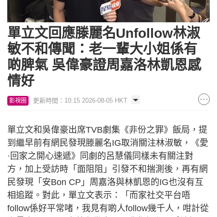
Loaded
:
Unmute
8.43%
單立文回應滕麗名Unfollow林淑
敏不和傳聞：老一輩大小姐係有
啲脾氣 吳偉豪證周嘉洛林凱恩感
情好
更新時間：10:15 2026-08-05 HKT
影視圈
單立文和吳偉豪出席TVB劇集《非份之罪》飯局，提
到繼早前有網民發現滕麗名IG取消關注林淑敏，《愛
·回家之開心速遞》同劇的呂慧儀同樣未有關注對
方，加上受訪時「面阻阻」引發不和揣測後，再有網
民發現「安Bon CP」周嘉洛與林凱恩的IG也沒有互
相追蹤。對此，單立文表示：「而家社交平台唔
follow係好平常啫，我見有啲人follow幾千人，咁計從