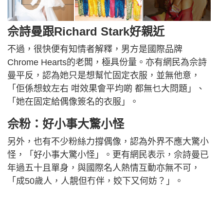
佘詩曼跟Richard Stark好親近
不過，很快便有知情者解釋，男方是國際品牌
Chrome Hearts的老闆，極具份量。亦有網民為佘詩
曼平反，認為她只是想幫忙固定衣服，並無他意，
「佢係想蚊左右 咁效果會平均啲 都無乜大問題」、
「她在固定給偶像簽名的衣服」。
佘粉：好小事大驚小怪
另外，也有不少粉絲力撐偶像，認為外界不應大驚小
怪，「好小事大驚小怪」。更有網民表示，佘詩曼已
年過五十且單身，與國際名人熱情互動亦無不可，
「成50歲人，人靚但冇伴，姣下又何妨？」。