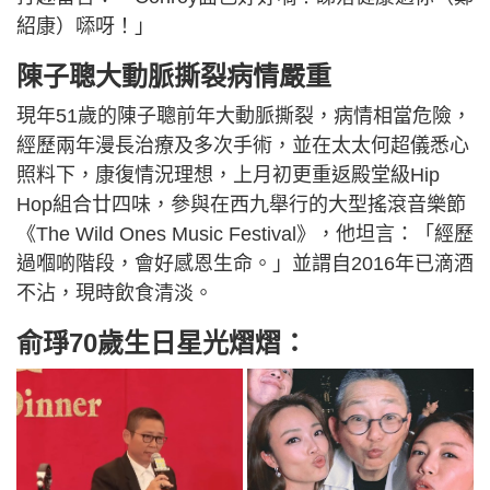
紹康）𠻹呀！」
陳子聰大動脈撕裂病情嚴重
現年51歲的陳子聰前年大動脈撕裂，病情相當危險，
經歷兩年漫長治療及多次手術，並在太太何超儀悉心
照料下，康復情況理想，上月初更重返殿堂級Hip
Hop組合廿四味，參與在西九舉行的大型搖滾音樂節
《The Wild Ones Music Festival》，他坦言：「經歷
過嗰啲階段，會好感恩生命。」並謂自2016年已滴酒
不沾，現時飲食清淡。
俞琤70歲生日星光熠熠：