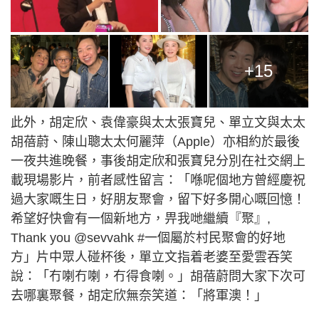
+15
此外，胡定欣、袁偉豪與太太張寶兒、單立文與太太
胡蓓蔚、陳山聰太太何麗萍（Apple）亦相約於最後
一夜共進晚餐，事後胡定欣和張寶兒分別在社交網上
載現場影片，前者感性留言：「喺呢個地方曾經慶祝
過大家嘅生日，好朋友聚會，留下好多開心嘅回憶！
希望好快會有一個新地方，畀我哋繼續『聚』,
Thank you @sevvahk #一個屬於村民聚會的好地
方」片中眾人碰杯後，單立文指着老婆至愛雲吞笑
說：「冇喇冇喇，冇得食喇。」胡蓓蔚問大家下次可
去哪裏聚餐，胡定欣無奈笑道：「將軍澳！」