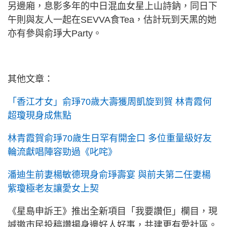
另邊廂，息影多年的中日混血女星上山詩鈉，同日下
午則與友人一起在SEVVA食Tea，估計玩到天黑的她
亦有參與俞琤大Party。
其他文章：
「香江才女」俞琤70歲大壽獲周凱旋到賀 林青霞何
超瓊現身成焦點
林青霞賀俞琤70歲生日罕有開金口 多位重量級好友
輪流獻唱陣容勁過《叱咤》
潘迪生前妻楊敏德現身俞琤壽宴 與前夫第二任妻楊
紫瓊極老友讓愛女上契
《星島申訴王》推出全新項目「我要讚佢」欄目，現
誠邀市民投稿讚揚身邊好人好事，共建更有愛社區。