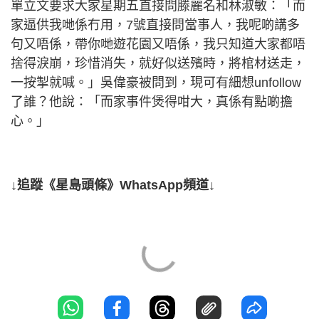
單立文要求大家星期五直接問滕麗名和林淑敏：「而
家逼供我哋係冇用，7號直接問當事人，我呢啲講多
句又唔係，帶你哋遊花園又唔係，我只知道大家都唔
捨得淚崩，珍惜消失，就好似送殯時，將棺材送走，
一按掣就喊。」吳偉豪被問到，現可有細想unfollow
了誰？他說：「而家事件煲得咁大，真係有點啲擔
心。」
↓追蹤《星島頭條》WhatsApp頻道↓