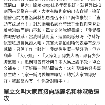
感情由「島大」開始keep住多年都很好，就算外出拍
劇回來又聚在一起，大家有時也會約出去食飯，追問
他曾否問周嘉洛與林凱恩是否不和？吳偉豪說：「直
頭冇諗過問！」對於滕麗名訪問時幾乎全程與背脊對
着林淑敏而傳出不和，單立文笑說解畫說：「我覺得
你哋好敏感，當我哋就釘蓋，遺囑點樣分呀...你哋好
似變咗遺囑見證人咁。其實大家拍劇唔代表要有深厚
感情，只係工作上夥伴，我哋後生嘅一輩好啲，但老
嗰輩...『大小姐』、『大家姐』係雙大喎，都有少少
脾氣嘅。」追問可曾有吵架？兩人馬上說不覺，單立
文補充：「唔好將一個訪問做大，10年嚟講有好多事
發生咗，而家一鋪清袋埋單嘅話，總括大家關係好
好，我腦袋內冇一件係針對嘅事。」
單立文叫大家直接向滕麗名和林淑敏逼
攻