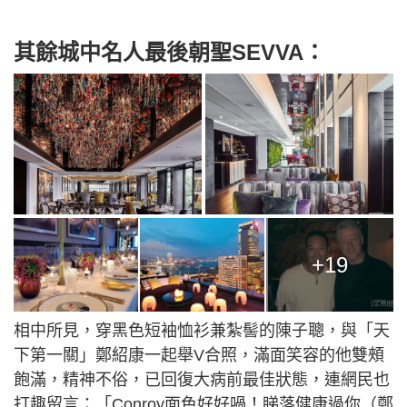
其餘城中名人最後朝聖SEVVA：
+19
相中所見，穿黑色短袖恤衫兼紮髻的陳子聰，與「天
下第一關」鄭紹康一起舉V合照，滿面笑容的他雙頰
飽滿，精神不俗，已回復大病前最佳狀態，連網民也
打趣留言：「Conroy面色好好喎！睇落健康過你（鄭