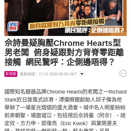
佘詩曼疑胸壓Chrome Hearts型
男老闆 俯身疑跟對方背脊零距離
接觸 網民驚呼：企側邊唔得？
更新時間：17:03 2026-08-06 HKT
影視圈
國際知名銀器品牌Chrome Hearts的老闆之一Richard
Stark近日旋風式訪港，溥儀眼鏡創始人邱子傑為他
舉辦了一場星光熠熠的盛大酒會。城中名人明星紛紛
前來朝聖，場面墟冚，包括視后佘詩曼（阿佘）、胡
定欣、方力申、郭偉亮（Eric Kwok）與葉佩雯夫