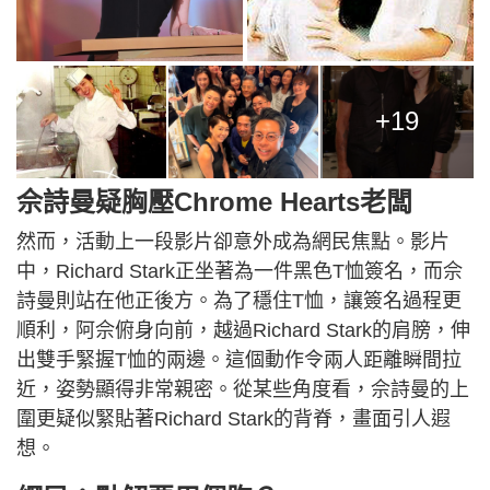
+19
佘詩曼疑胸壓Chrome Hearts老闆
然而，活動上一段影片卻意外成為網民焦點。影片
中，Richard Stark正坐著為一件黑色T恤簽名，而佘
詩曼則站在他正後方。為了穩住T恤，讓簽名過程更
順利，阿佘俯身向前，越過Richard Stark的肩膀，伸
出雙手緊握T恤的兩邊。這個動作令兩人距離瞬間拉
近，姿勢顯得非常親密。從某些角度看，佘詩曼的上
圍更疑似緊貼著Richard Stark的背脊，畫面引人遐
想。