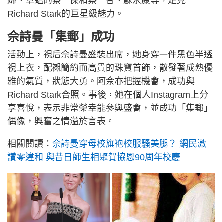
婦、草蜢的蔡一傑和蔡一智、蘇永康等，足見
Richard Stark的巨星級魅力。
佘詩曼「集郵」成功
活動上，視后佘詩曼盛裝出席，她身穿一件黑色半透
視上衣，配襯簡約而高貴的珠寶首飾，散發著成熟優
雅的氣質，狀態大勇。阿佘亦把握機會，成功與
Richard Stark合照。事後，她在個人Instagram上分
享喜悅，表示非常榮幸能參與盛會，並成功「集郵」
偶像，興奮之情溢於言表。
相關閱讀：
佘詩曼穿母校旗袍校服騷美腿？ 網民激
讚零違和 與昔日師生相聚賀協恩90周年校慶