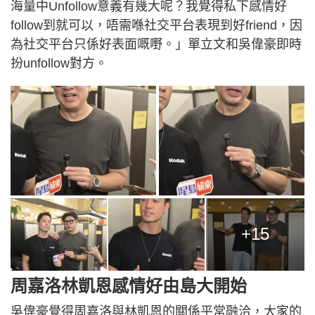
海量中Unfollow意義有幾大呢？我覺得私下感情好
follow到就可以，唔需喺社交平台表現到好friend，因
為社交平台只係好表面嘅嘢。」單立文和吳偉豪即時
扮unfollow對方。
+15
周嘉洛林凱恩感情好由島大開始
吳偉豪覺得周嘉洛與林凱恩的關係平常融洽，大家的