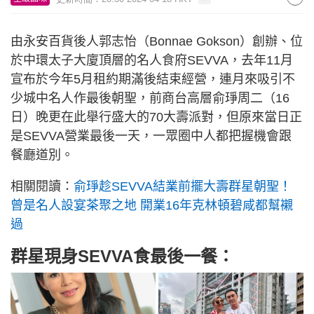
由永安百貨後人郭志怡（Bonnae Gokson）創辦、位
於中環太子大廈頂層的名人食府SEVVA，去年11月
宣布於今年5月租約期滿後結束經營，連月來吸引不
少城中名人作最後朝聖，前商台高層俞琤周二（16
日）晚更在此舉行盛大的70大壽派對，但原來當日正
是SEVVA營業最後一天，一眾圈中人都把握機會跟
餐廳道別。
相關閱讀：
俞琤趁SEVVA結業前擺大壽群星朝聖！
曾是名人設宴茶聚之地 開業16年克林頓碧咸都幫襯
過
群星現身SEVVA食最後一餐：