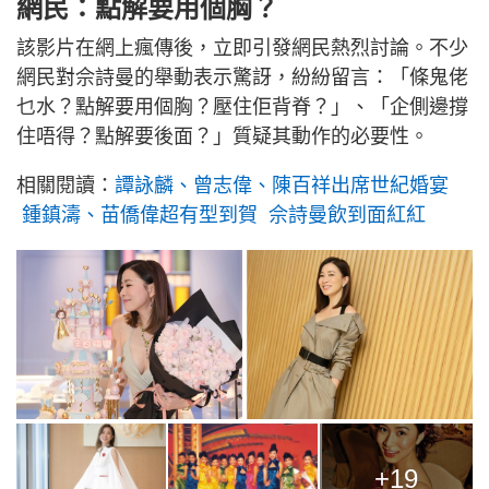
網民：點解要用個胸？
該影片在網上瘋傳後，立即引發網民熱烈討論。不少
網民對佘詩曼的舉動表示驚訝，紛紛留言：「條鬼佬
乜水？點解要用個胸？壓住佢背脊？」、「企側邊撐
住唔得？點解要後面？」質疑其動作的必要性。
相關閱讀：
譚詠麟、曾志偉、陳百祥出席世紀婚宴
鍾鎮濤、苗僑偉超有型到賀 佘詩曼飲到面紅紅
+19