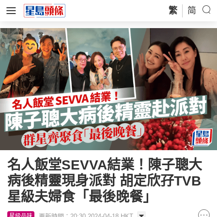
繁
简
名人飯堂SEVVA結業！陳子聰大
病後精靈現身派對 胡定欣孖TVB
星級夫婦食「最後晚餐」
更新時間：20:30 2024-04-18 HKT
星級品味