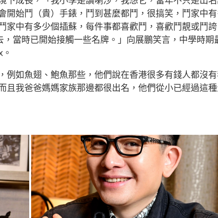
境下成長，「我小學是讀喇沙，我想它，當年不只是出名
會開始鬥（貴）手錶，鬥到甚麼都鬥，很搞笑，鬥家中有
鬥家中有多少個插蘇，每件事都喜歡鬥，喜歡鬥靚或鬥誇
服去，當時已開始接觸一些名牌。」向展鵬笑言，中學時期
x。
，例如魚翅、鮑魚那些，他們說在香港很多有錢人都沒有
而且我爸爸媽媽家族那邊都很出名，他們從小已經過這種