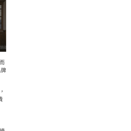
而
名牌
，
貴