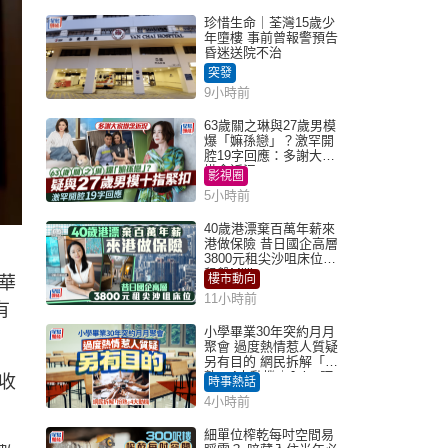
珍惜生命｜荃灣15歲少
年墮樓 事前曾報警預告
昏迷送院不治
突發
9小時前
63歲關之琳與27歲男模
爆「嫲孫戀」？激罕開
腔19字回應：多謝大家
掛念近況
影視圈
5小時前
40歲港漂棄百萬年薪來
港做保險 昔日國企高層
3800元租尖沙咀床位｜
租盤Million
樓市動向
華
11小時前
有
小學畢業30年突約月月
聚會 過度熱情惹人質疑
另有目的 網民拆解「扮
熟」4大動機｜Juicy叮
收
時事熱話
4小時前
細單位榨乾每吋空間易