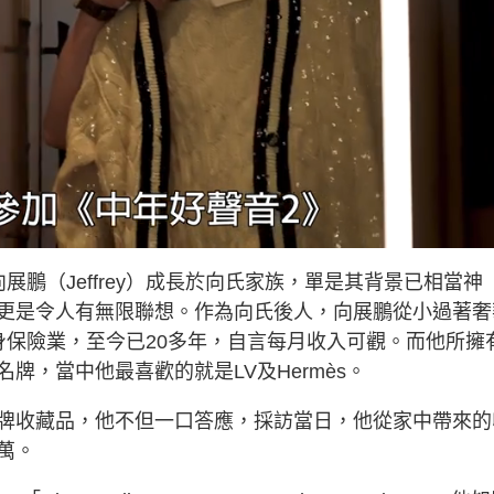
鵬（Jeffrey）成長於向氏家族，單是其背景已相當神
更是令人有無限聯想。作為向氏後人，向展鵬從小過著奢
投身保險業，至今已20多年，自言每月收入可觀。而他所擁
牌，當中他最喜歡的就是LV及Hermès。
牌收藏品，他不但一口答應，採訪當日，他從家中帶來的
萬。