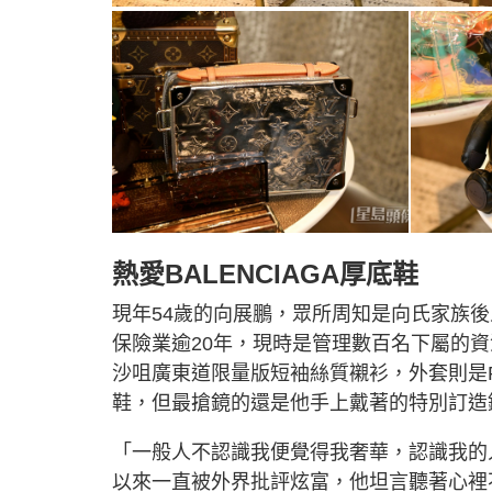
熱愛BALENCIAGA厚底鞋
現年54歲的向展鵬，眾所周知是向氏家族
保險業逾20年，現時是管理數百名下屬的資
沙咀廣東道限量版短袖絲質襯衫，外套則是Pr
鞋，但最搶鏡的還是他手上戴著的特別訂造鑲鑽版
「一般人不認識我便覺得我奢華，認識我的
以來一直被外界批評炫富，他坦言聽著心裡