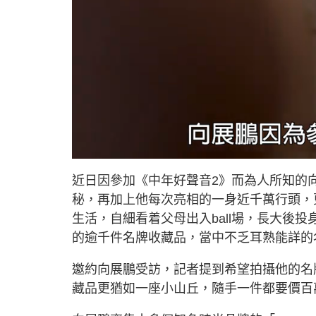
L
U
o
n
a
m
d
u
近日因參加《中年好聲音2》而為人所知的向展
e
t
d
e
:
秘，再加上他每次亮相的一身近千萬行頭，
1
2
.
生活，自細看着父母出入ball場，長大後
8
7
的逾千件名牌收藏品，當中不乏耳熟能詳的名
%
邀約向展鵬受訪，記者提到希望拍攝他的名
藏品更猶如一座小山丘，隨手一件都要價百