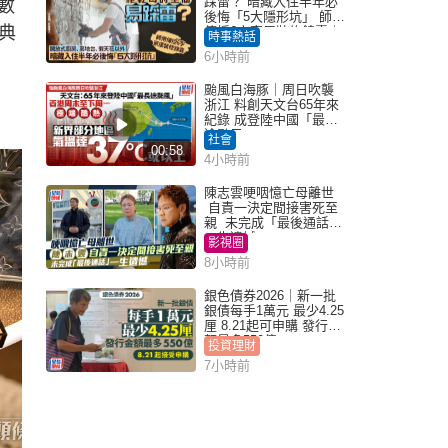
踩雷？ 暗藏入住半年必
如數
後悔「5大隱形坑」 師傅
典
傳授6字家居裝修錦囊｜
時事熱話
Juicy叮
6小時前
颱風白海豚｜周日吹襲
浙江 料創天文台65年來
紀錄 成登陸中國「最長
途颱風」
社會
00:58
4小時前
陳志雲哽咽憶亡母離世
自責一決定間接害死至
親 未完成「最後通話」
一生遺憾
影視圈
8小時前
銀色債券2026｜新一批
銀債每手1萬元 最少4.25
厘 8.21起可申購 發行金
額最多550億
投資理財
7小時前