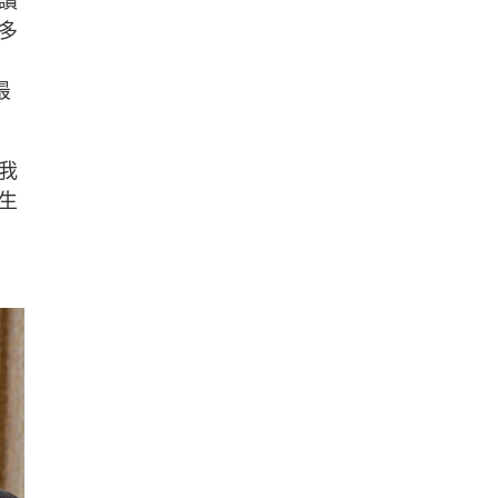
讀
多
最
我
生