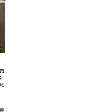
任職
尖
厚底
》
都