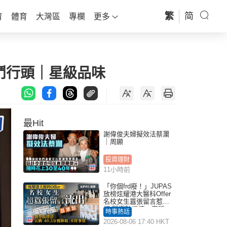
繁
简
育
體育
大灣區
專欄
更多
沙鬥行頭｜星級品味
最Hit
謝偉俊夫婦擬效法蔡瀾
｜周顯
投資理財
11小時前
「你個frd廢！」JUPAS
放榜炫耀港大醫科Offer
名校女生囂張留言惹眾
怒 醫學院澄清：宣稱
時事熱話
「40.5分獲錄取」不符事
2026-08-06 17:40 HKT
實｜Juicy叮