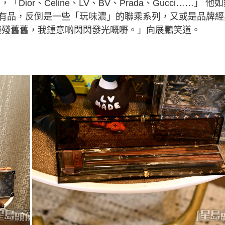
or、Celine、LV、BV、Prada、Gucci……」 他
有品，反倒是一些「玩味濃」的聯乘系列，又或是品牌經
東西殘殘舊舊，我鍾意啲閃閃發光嘅嘢。」向展鵬笑道。