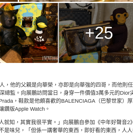
+25
後人，他的父親是向華榮，亦即是向華強的四哥，而他則
深總監。向展鵬訪問當日，身穿一件價值3萬多元的Dior
ada，鞋款是他頗喜歡的BALENCIAGA（巴黎世家）
Apple Watch。
人就知，其實我很平實。」向展鵬自參加《中年好聲音2
不是味兒，「但係一講奢華的東西，即好看的東西，人人