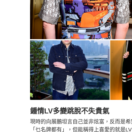
鍾情LV多變跳脫不失貴氣
現時的向展鵬坦言自己並非炫富，反而是希
「乜名牌都有」，但能稱得上喜愛的就是LV