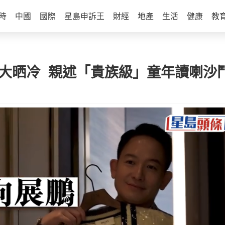
時
中國
國際
星島申訴王
財經
地產
生活
健康
教
s收藏大晒冷 親述「貴族級」童年讀喇