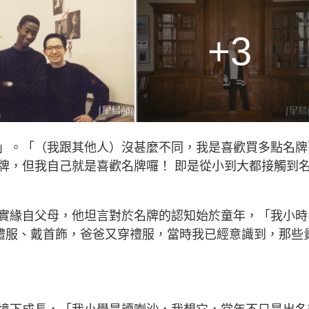
+3
」。「（我跟其他人）沒甚麼不同，我是喜歡買多點名牌
牌，但我自己就是喜歡名牌囉！ 即是從小到大都接觸到
實緣自父母，他坦言對於名牌的認知始於童年，「我小時
晚禮服、戴首飾，爸爸又穿禮服，當時我已經意識到，那些