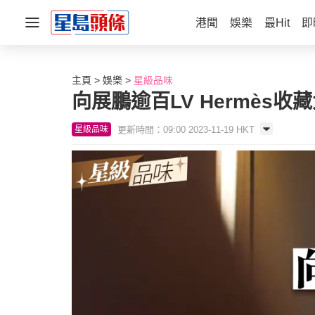
港聞
娛樂
最Hit
即
主頁
娛樂
星級品味
向展鵬逾百LV Hermè
更新時間：09:00 2023-11-19 HKT
星級品味