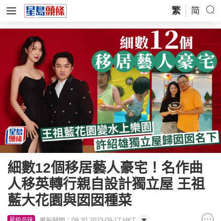
繁
简
細數12個移居藝人豪宅！名作曲
人移英轉行親自設計獨立屋 王祖
藍大花園與囡囡種菜
更新時間：09:30 2023-09-17 HKT
星級品味