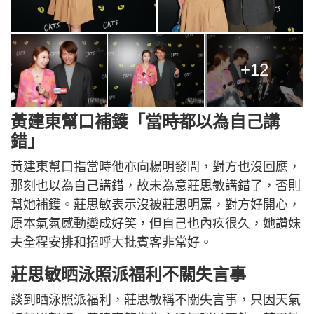
+12
黃建東幫口補鑊「當時都以為自己講
錯」
黃建東幫口指當時他亦向楊明發問，對方也沒回應，
那刻也以為自己講錯，故未為意莊思敏講錯了，否則
幫她補鑊。莊思敏表示沒被莊思明罵，對方好開心，
原本氣氛感動變成好笑，但自己也內疚很久，她讚妹
夫全程安排和招呼大批賓客非常好。
莊思敏晒泳照派福利不關失言事
談到晒泳照派福利，莊思敏稱不關失言事，只因天氣