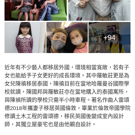
+94
近年有不少藝人都移居外國，環璄相當寬敞，若有子
女也能給予子女更好的成長環境。其中羅敏莊更是為
女兒陳禛移居泰國，陳禛目前在當地哈羅曼谷國際學
校就讀，陳國邦與羅敏莊亦在當地購入的泰國寓所，
與陳禎所讀的學校只需半小時車程。著名作曲人雷頌
德2018年攜妻子移居英國倫敦，畢業於倫敦帝國學院
修讀土木工程的雷頌德，移民英國後變成室內設計
師，其獨立屋豪宅也是由他親自設計。