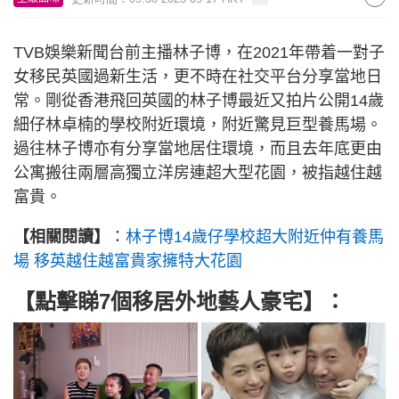
TVB娛樂新聞台前主播林子博，在2021年帶着一對子
女移民英國過新生活，更不時在社交平台分享當地日
常。剛從香港飛回英國的林子博最近又拍片公開14歲
細仔林卓楠的學校附近環境，附近驚見巨型養馬場。
過往林子博亦有分享當地居住環境，而且去年底更由
公寓搬往兩層高獨立洋房連超大型花園，被指越住越
富貴。
【相關閱讀】
：
林子博14歲仔學校超大附近仲有養馬
場 移英越住越富貴家擁特大花園
【點擊睇7個移居外地藝人豪宅】：