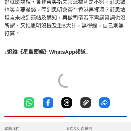
好就影靚相，黃建東笑指失言派福利是不夠，莊思敏
也笑言要派錢。問到思明會否在香港再擺酒？莊思敏
坦言未收到囍帖及通知，再做司儀若不需講誓詞也沒
所謂，又指思明沒提及生B大計，無得逼，自己則無
打算。
↓追蹤《星島頭條》WhatsApp頻道↓
聯絡我們
版權及免責聲明