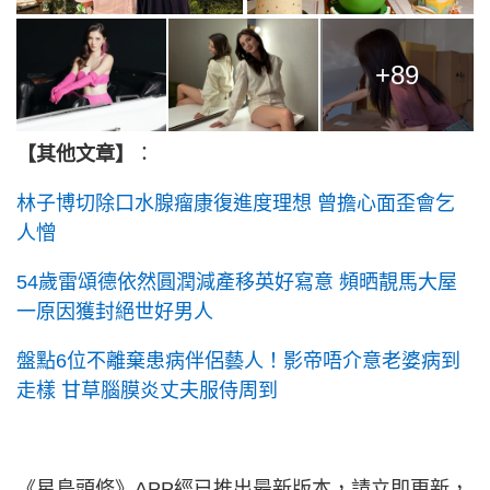
+89
【其他文章】
：
林子博切除口水腺瘤康復進度理想 曾擔心面歪會乞
人憎
54歲雷頌德依然圓潤減產移英好寫意 頻晒靚馬大屋
一原因獲封絕世好男人
盤點6位不離棄患病伴侶藝人！影帝唔介意老婆病到
走樣 甘草腦膜炎丈夫服侍周到
《星島頭條》APP經已推出最新版本，請立即更新，