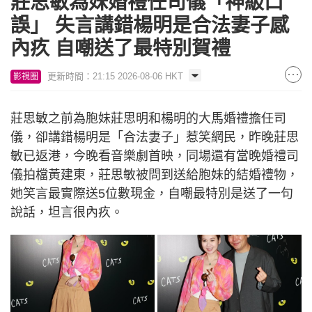
莊思敏為妹婚禮任司儀「神級口
誤」 失言講錯楊明是合法妻子感
內疚 自嘲送了最特別賀禮
更新時間：21:15 2026-08-06 HKT
影視圈
莊思敏之前為胞妹莊思明和楊明的大馬婚禮擔任司
儀，卻講錯楊明是「合法妻子」惹笑網民，昨晚莊思
敏已返港，今晚看音樂劇首映，同場還有當晚婚禮司
儀拍檔黃建東，莊思敏被問到送給胞妹的結婚禮物，
她笑言最實際送5位數現金，自嘲最特別是送了一句
說話，坦言很內疚。