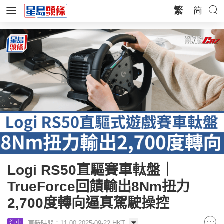
繁
简
Logi RS50直驅賽車軚盤｜
TrueForce回饋輸出8Nm扭力
2,700度轉向逼真駕駛操控
更新時間：11:00 2025-09-22 HKT
汽車