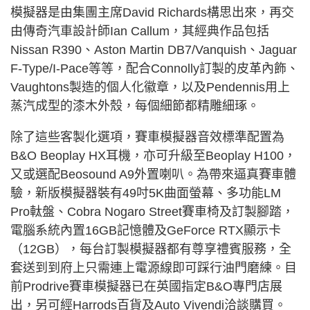
模擬器是由集團主席David Richards構思出來，再交
由傳奇汽車設計師Ian Callum，其經典作品包括
Nissan R390、Aston Martin DB7/Vanquish、Jaguar
F-Type/I-Pace等等，配合Connolly訂製的皮革內飾、
Vaughtons製造的個人化徽章，以及Pendennis用上
蒸汽成型的漆木外殼，每個細節都精雕細琢。
除了這些客製化選項，賽車模擬器音效標準配置為
B&O Beoplay HX耳機，亦可升級至Beoplay H100，
又或選配Beosound A9外置喇叭。為帶來逼真賽車體
驗，新版模擬器裝有49吋5K曲面螢幕、多功能LM
Pro軚盤、Cobra Nogaro Street賽車椅及訂製腳踏，
電腦系統內置
16G
B記憶體及GeForce RTX顯示卡
（
12G
B），每台訂製模擬器都有尊享禮賓服務，全
套送到到府上只需連上電源線即可踩行油門磨練。目
前Prodrive賽車模擬器已在英國指定B&O專門店展
出，另可經Harrods百貨及Auto Vivendi洽談購買。