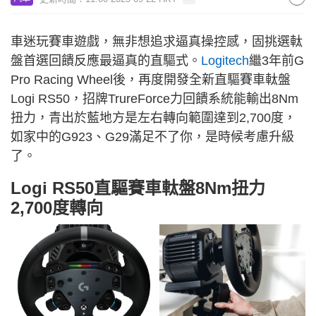
車迷玩賽車遊戲，無非想追求逼真操控感，固挑選軚
盤首選回饋反應最逼真的直驅式。
Logitech
繼3年前G
Pro Racing Wheel後，再度開發全新直驅賽車軚盤
Logi RS50，招牌TrureForce力回饋系統能輸出8Nm
扭力，青出於藍地方是左右轉向範圍達到2,700度，
如家中的G923、G29滿足不了你，是時候考慮升級
了。
Logi RS50直驅賽車軚盤8Nm扭力
2,700度轉向