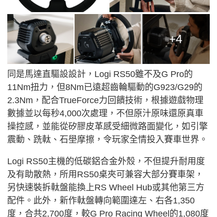
+4
同是馬達直驅設設計，Logi RS50雖不及G Pro的
11Nm扭力，但8Nm已遠超齒輪驅動的G923/G29的
2.3Nm，配合TrueForce力回饋技術，根據遊戲物理
數據並以每秒4,000次處理，不但原汁原味還原真車
操控感，並能從矽膠皮革感受細微路面變化，如引擎
震動、跣軚、石壆摩擦，令玩家全情投入賽車世界。
Logi RS50主機的低碳鋁合金外殼，不但提升耐用度
及有助散熱，所用RS50桌夾可兼容大部分賽車架，
另快速裝拆軚盤能換上RS Wheel Hub或其他第三方
配件。此外，新作軚盤轉向範圍達左、右各1,350
度，合共2,700度，較G Pro Racing Wheel的1,080度