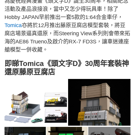
為慶祝經典漫畫《頭文字D》誕生30周年，相關紀念
活動及產品浪接浪，當中又怎少得玩具車！除了
Hobby JAPAN早前推出一套5款的1:64合金車仔，
Tomica
亦將於12月推出藤原豆腐店模型套裝，將豆
腐店場景逼真還原，而Steering View系列則會帶來拓
海的AE86 Trueno及啟介的RX
-7 F
D3S，讓車迷連座
艙模型一併收藏。
即睇Tomica《頭文字D》30周年套裝神
還原藤原豆腐店