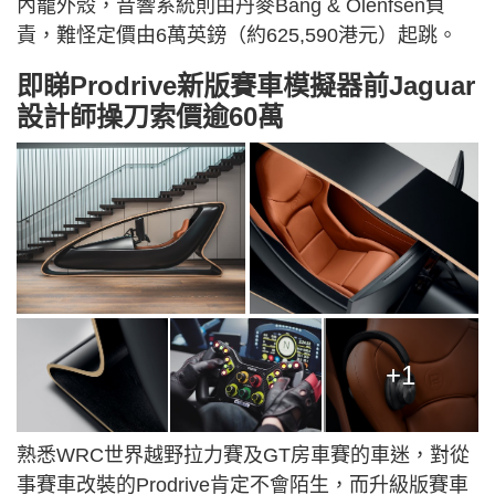
內籠外殼，音響系統則由丹麥Bang & Olenfsen負
責，難怪定價由6萬英鎊（約625,590港元）起跳。
即睇Prodrive新版賽車模擬器前Jaguar
設計師操刀索價逾60萬
+1
熟悉WRC世界越野拉力賽及GT房車賽的車迷，對從
事賽車改裝的Prodrive肯定不會陌生，而升級版賽車