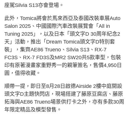
座駕Silvia S13亦會登場。
此外，Tomica將會於馬來西亞及泰國改裝車展Auto
Salon 2025、中國國際汽車改裝展覽會「All in
Tuning 2025」，以及日本「頭文字D 30周年紀念2
天」活動，推出「Dream Tomica頭文字D特別套
裝」，集齊AE86 Trueno、Silvia S13、RX
-7
F
C3S、RX
-7 F
D3S及MR2 SW20共5款車型，包裝
印有原著漫畫家重野秀一的親筆簽名，售價4,950日
圓，值得收藏。
順帶一提，即日至
8月28日
啟德Airside 2樓中庭開設
頭文字D主題快閃店，現場搭建了藤原豆腐店、藤原
拓海與AE86 Trueno場景供打卡之外，亦有多款30周
年限定精品及模型發售。