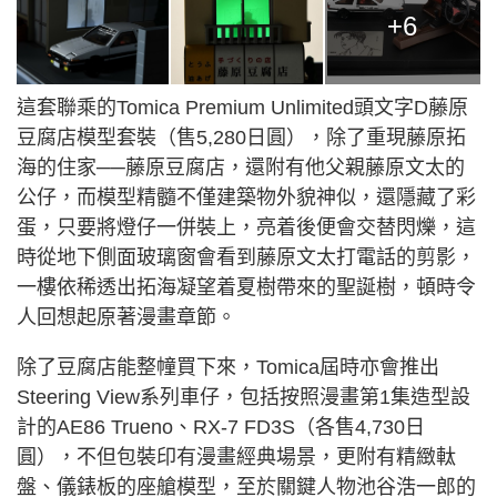
+6
這套聯乘的Tomica Premium Unlimited頭文字D藤原
豆腐店模型套裝（售5,280日圓），除了重現藤原拓
海的住家──藤原豆腐店，還附有他父親藤原文太的
公仔，而模型精髓不僅建築物外貌神似，還隱藏了彩
蛋，只要將燈仔一併裝上，亮着後便會交替閃爍，這
時從地下側面玻璃窗會看到藤原文太打電話的剪影，
一樓依稀透出拓海凝望着夏樹帶來的聖誕樹，頓時令
人回想起原著漫畫章節。
除了豆腐店能整幢買下來，Tomica屆時亦會推出
Steering View系列車仔，包括按照漫畫第1集造型設
計的AE86 Trueno、RX
-7 F
D3S（各售4,730日
圓），不但包裝印有漫畫經典場景，更附有精緻軚
盤、儀錶板的座艙模型，至於關鍵人物池谷浩一郎的