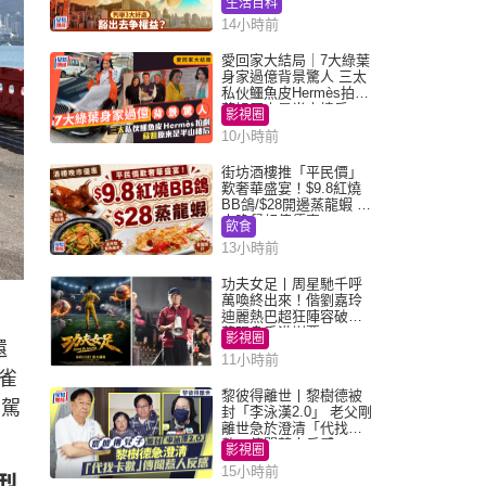
生活百科
14小時前
愛回家大結局｜7大綠葉
身家過億背景驚人 三太
私伙鱷魚皮Hermès拍劇
蘇姐原來是半山樓后
影視圈
10小時前
街坊酒樓推「平民價」
歎奢華盛宴！$9.8紅燒
BB鴿/$28開邊蒸龍蝦 3
大晚餐超值優惠
飲食
13小時前
功夫女足丨周星馳千呼
萬喚終出來！偕劉嘉玲
迪麗熱巴超狂陣容破天
荒現身香港謝票
影視圈
還
11小時前
人雀
黎彼得離世丨黎樹德被
，駕
封「李泳漢2.0」 老父剛
離世急於澄清「代找卡
數」傳聞惹人反感
影視圈
15小時前