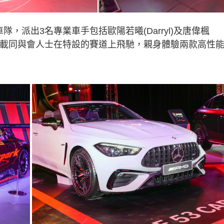
ing車隊，派出3名專業車手包括歐陽若曦(Darryl)及唐偉楓
C 63 SE載同與會人士在特設的賽道上飛馳，親身體驗兩款高性