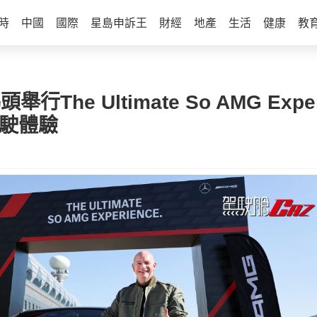
時
中國
國際
星島申訴王
財經
地產
生活
健康
教
頭舉行The Ultimate So AMG Ex
駕駛體驗