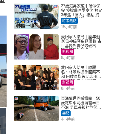
型
27歲港男家道中落做保
安 慘遭舊同學嘲笑 捱足
3年遇「高人」指點 終辭
職宣告「轉做一事」｜
時事熱話
Juicy叮
15小時前
愛回家大結局丨歷年逾
30位神級客串逐個數 古
巨基變外賣仔最破格 歐
陽震華情陷群姐
影視圈
8小時前
愛回家大結局｜滕麗
名、林淑敏握手回應不
和 阿滕直指彼此非朋友
大小姐指傳聞得啖笑
影視圈
07:59
8小時前
東涌龍運巴撼鐵騎｜58
歲電單車司機留醫半日
不治 男車長被控危駕今
早提堂
突發
4小時前