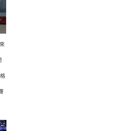
來
開
門格
賽