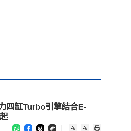
力四缸Turbo引擎結合E-
0起