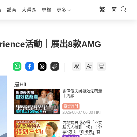
繁
简
育
體育
大灣區
專欄
更多
perience活動｜展出8款AMG
最Hit
謝偉俊夫婦擬效法蔡瀾
｜周顯
投資理財
2026-08-07 06:00 HKT
內地媽居港心得「不要
臉的人得到一切」！分
享3方面「豁出去」有著
數 網民：你好厲害