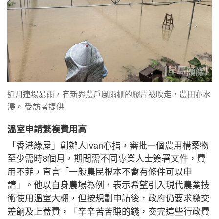
近月連場暴雨，有新界農戶風雨棚的膠片被吹走，農田亦水
浸。 受訪者提供
溫室申請繁複費用高
「香港綠屋」創辦人Ivan亦指，審批一個農用構築物
至少需時8個月，期間需不同專業人士簽署文件，費
用不菲，直言「一般農民根本不會有條件可以申
請」。他以自身農場為例，表示希望引入現代農業技
術使用溫室大棚，但按規劃申請後，政府仍要求繳交
差餉及上蓋費，「辛辛苦苦賺的錢，交完這些行政費