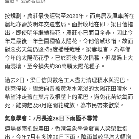
盛放。 受訪者提供
按規劃，農莊最後經營至2028年，而鳥居及風車所在
農地亦需於明年交還當局。面對收地在即，梁日信指
出，即使明年繼續種花，農莊亦已面目全非，因此今
年是最後一年全園種植太陽花，令他倍感珍惜，故面
對惡劣天氣仍堅持6度播種栽種。梁妻坦言，為準備
今年的太陽花花季，已於雨後多次播種，但都遇上大
雨浸壞，至今損失約30萬顆太陽花種子。
過去2日，梁日信與數名工人盡力清理積水與泥巴，
趁雨停後，繼續向曾被黃泥水淹浸的太陽花田噴水，
希望沖走蓋在葉片及根莖上的泥巴，避免花苗缺氧而
死，能夠趕及8月底開花綻放，為市民帶來歡樂。
氣象學會：7月長達28日下雨極不尋常
連場暴雨摧毀農田，香港氣象學會發言人梁榮武指
出，今年7月有多達28日下雨，降雨量較平均大幅增