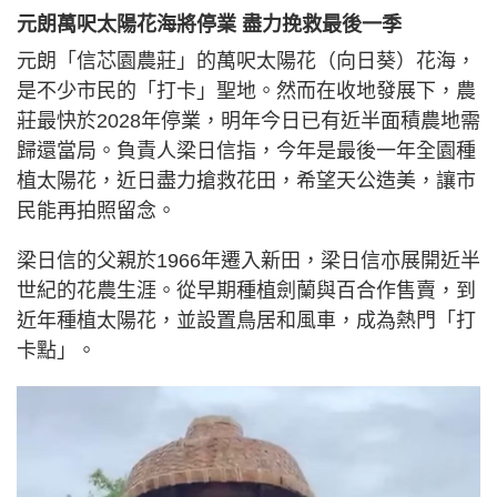
元朗萬呎太陽花海將停業 盡力挽救最後一季
元朗「信芯園農莊」的萬呎太陽花（向日葵）花海，
是不少市民的「打卡」聖地。然而在收地發展下，農
莊最快於2028年停業，明年今日已有近半面積農地需
歸還當局。負責人梁日信指，今年是最後一年全園種
植太陽花，近日盡力搶救花田，希望天公造美，讓市
民能再拍照留念。
梁日信的父親於1966年遷入新田，梁日信亦展開近半
世紀的花農生涯。從早期種植劍蘭與百合作售賣，到
近年種植太陽花，並設置鳥居和風車，成為熱門「打
卡點」。