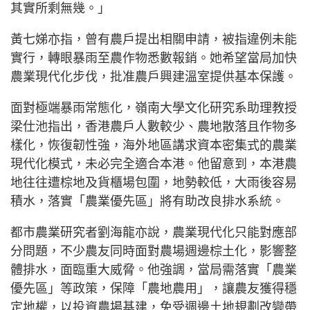
其實所剩無幾。」
黃七娣亦指，曾有農戶提出相關申請，被指違例未能
實行，轉眼暴雨至農作物悉數報銷。她希望當局加快
農業現代化步伐，批准農戶興建溫室提供基本保護。
面對極端暴雨常態化，嶺南大學文化研究系助理教授
梁仕池指出，香港農戶人數較少、農地散落且作物多
樣化，恢復韌性強，海外地區講求資本密集式的農業
現代化模式，未必完全適合本港。他留意到，本港農
地往往遭棕地及貨櫃場包圍，地勢較低，大雨後容易
積水，落實「農業優先區」將有助改良排水系統。
都市農業研究者劉海龍亦說，農業現代化只能對應部
分問題，不少農友同時面對農場週邊棕土化，影響整
體排水，面臨重大威脅。他強調，當局需落實「農業
優先區」等政策，保障「農地農用」，讓農友獲得穩
定地權，以投資農場基建，免受週邊土地規劃改變帶