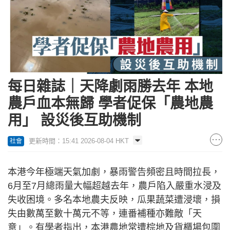
每日雜誌｜天降劇雨勝去年 本地
農戶血本無歸 學者促保「農地農
用」 設災後互助機制
更新時間：15:41 2026-08-04 HKT
社會
本港今年極端天氣加劇，暴雨警告頻密且時間拉長，
6月至7月總雨量大幅超越去年，農戶陷入嚴重水浸及
失收困境。多名本地農夫反映，瓜果蔬菜遭浸壞，損
失由數萬至數十萬元不等，連番補種亦難敵「天
意」。有學者指出，本港農地常遭棕地及貨櫃場包圍