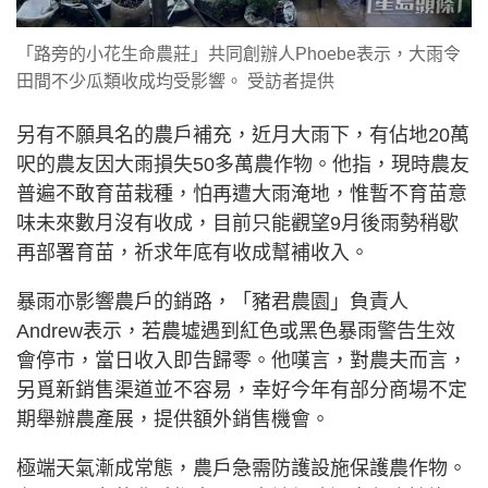
「路旁的小花生命農莊」共同創辦人Phoebe表示，大雨令
田間不少瓜類收成均受影響。 受訪者提供
另有不願具名的農戶補充，近月大雨下，有佔地20萬
呎的農友因大雨損失50多萬農作物。他指，現時農友
普遍不敢育苗栽種，怕再遭大雨淹地，惟暫不育苗意
味未來數月沒有收成，目前只能觀望9月後雨勢稍歇
再部署育苗，祈求年底有收成幫補收入。
暴雨亦影響農戶的銷路，「豬君農園」負責人
Andrew表示，若農墟遇到紅色或黑色暴雨警告生效
會停市，當日收入即告歸零。他嘆言，對農夫而言，
另覓新銷售渠道並不容易，幸好今年有部分商場不定
期舉辦農產展，提供額外銷售機會。
極端天氣漸成常態，農戶急需防護設施保護農作物。