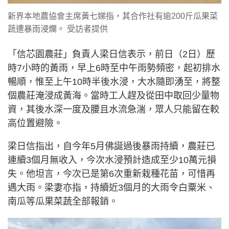
新界本地農協會主席黃七娣指，其合作社有逾200斤瓜果菜
蔬遭暴雨浸爛。 受訪者提供
「信芯園農莊」負責人梁日信表示，前日（2日）歷
時7小時的黃雨，早上6時至中午雨勢頻密，起初排水
暢順，惟至上午10時半後水浸，大水隨即湧至，將整
個農莊淹浸成黃海。當時工人趕及從田中取回少量物
資，其後水深一度及腰且水流急湍，眾人只能留在較
高位置避險。
梁日信指出，自今年5月佛誕過後暴雨持續，農莊已
連續3個月無收入，今次水浸預計造成至少10萬元損
失。他坦言，今次已是第6次重新栽種花苗，可惜再
遇大雨。梁妻亦指，持續近3個月的大雨令白粟米、
南瓜等瓜果菜蔬全部報銷。