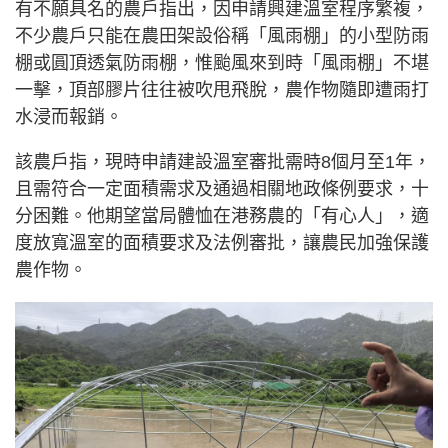
有不願具名的農戶指出，因申請興建溫室程序繁複，
不少農戶只能在農田架設俗稱「風雨棚」的小型防雨
棚或圓頂透氣防雨棚，惟颱風來到時「風雨棚」不堪
一擊，頂部膠片往往被吹甩飛脫，農作物隨即遭雨打
水浸而報銷。
該農戶指，現時申請建設溫室審批需時8個月至1年，
且需符合一定面積需求及通過相關地政條例要求，十
分困難。他期望當局體恤在港務農的「有心人」，適
度放寬溫室的面積要求及法例審批，讓農民加強保護
農作物。