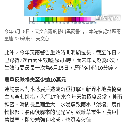
今年6月18日，天文台兩度發出黑雨警告，本港多處地區雨
量逾200毫米。 天文台
此外，今年黃雨警告生效時間明顯拉長，截至昨日，
已錄得7次黃雨生效超過5小時，而去年同期為0次。
生效時間最長一次為6月15日，歷時9小時10分鐘。
農戶反映損失至少逾10萬元
連場暴雨對本地農戶造成沉重打擊。新界本地農協會
主席黃七娣指，入行17年來今年天氣極度反常，黃雨
頻密、時間長且雨量大，水浸導致雨水「浸壞」農作
物根部；暴雨後驟來的陽光又引致雜草叢生，農戶忙
着拔草，即使勉強有收成，也質素欠佳。