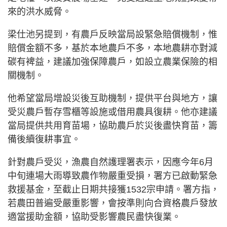
來的洪水威脅。
梁仕池另提到，有農戶反映當局設緊急賠償機制，惟
賠償金額不多，基於本地農戶不多，本地農耕亦對減
碳有裨益，建議加強保障農戶，如設立農業保險的相
關機制。
他希望當局增設災後互助機制，提供平台與地方，讓
受災農戶暫存雪櫃等設施或借用農具復耕。他亦建議
當局提供共用育苗場，協助農戶於災後盡快育苗，籌
備後續復耕事宜。
針對農戶受災，漁農自然護理署表示，因應今年6月
中旬連場大雨導致農作物嚴重受損，署方已啟動緊急
救援基金，至截止日期共接獲1532宗申請。署方指，
若農田普遍受嚴重影響，會按準則向合資格農戶發放
適當援助金額，協助受影響農民盡快復業。