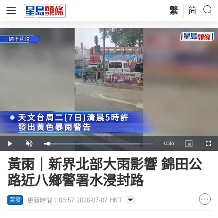
繁
简
Remaining
-
0:36
Loaded
:
Play
Unmute
Picture-
Full
88.42%
in-
Picture
Time
黃雨｜新界北部大雨影響 錦田公
路近八鄉警署水浸封路
更新時間：08:57 2026-07-07 HKT
突發