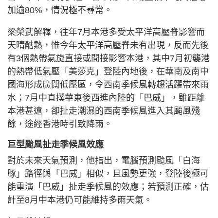
加逾80%，情況極不尋常。
梁榮武解釋，往年7月本港多受太平洋高壓脊影響而
天晴酷熱，惟今年太平洋高壓脊未有出現，反而先後
有3個熱帶氣旋直接或間接影響本港，其中7月初襲港
的熱帶低氣壓「美莎克」登陸內地後，在華南及南中
國海形成廣闊低壓區，令西南季候風轉趨活躍帶來雨
水；7月中直撲華東後西進內陸的「巴威」，雖距離
本港甚遠，卻扯走潮濕的西南季候風進入其颱風殘
餘，途經香港時引致降雨。
巨型颱風扯走季候風效應
對於未來天氣預測，他指出，電腦預測颱風「白海
豚」路徑與「巴威」相似，且風勢更強，登陸後極可
能重演「巴威」扯走季候風的效應；若預測正確，估
計至8月中本港仍可能維持多雨天氣。