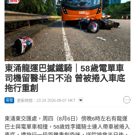
東涌龍運巴撼鐵騎｜58歲電單車
司機留醫半日不治 曾被捲入車底
拖行重創
更新時間：23:24 2026-08-07 HKT
突發
東涌東交匯處，周四（8月6日）傍晚6時左右有龍運
巴士與電單車相撞，58歲姓李鐵騎士連人帶車被捲入
車底，遭拖行一段距離重創昏迷，送院搶救半日後，