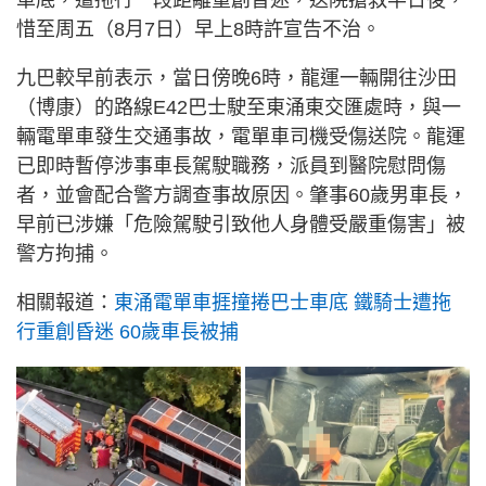
惜至周五（8月7日）早上8時許宣告不治。
九巴較早前表示，當日傍晚6時，龍運一輛開往沙田
（博康）的路線E42巴士駛至東涌東交匯處時，與一
輛電單車發生交通事故，電單車司機受傷送院。龍運
已即時暫停涉事車長駕駛職務，派員到醫院慰問傷
者，並會配合警方調查事故原因。肇事60歲男車長，
早前已涉嫌「危險駕駛引致他人身體受嚴重傷害」被
警方拘捕。
相關報道：
東涌電單車捱撞捲巴士車底 鐵騎士遭拖
行重創昏迷 60歲車長被捕