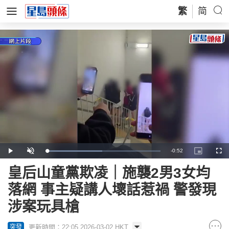
繁
简
Remaining
-
0:52
Loaded
:
Play
Unmute
Picture-
Full
48.99%
in-
Picture
Time
皇后山童黨欺凌｜施襲2男3女均
落網 事主疑講人壞話惹禍 警發現
涉案玩具槍
更新時間：22:05 2026-03-02 HKT
突發