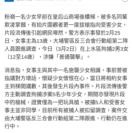
粉嶺一名少女早前在皇后山商場後樓梯，被多名同輩
欺凌掌摑，有拍片圍觀者更一度拔槍指向受害少女，
片段流傳後引起網民嘩然。警方表示事發於2月25
日，女事主為13歲，大埔警區反三合會行動組第二隊
人員跟進調查，今日（3月2日）在上水區拘捕2男3女
（12至14歲），涉嫌「普通襲擊」。
消息指，女事主與其中一名施襲少女相識，事前曾被
指講對方壞話，懷疑少女懷恨在心，當日將相約女事
主到梯間講數，其後發生片段內事件。片段流傳後警
方主動調查拘捕涉案5名少年少女，期間亦發現片段
中的槍械，證實僅為一把玩具槍。被捕5人和受害女
事主並非同學，目前所有被捕人被扣留調查，案件交
由大埔警區反三合會行動組第二隊跟進，行動仍在進
行中。