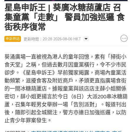
17.89%
in-
Picture
星島申訴王 | 葵廣冰糖葫蘆店 召
Time
集童黨「走數」 警員加強巡邏 食
街秩序復常
更新時間：20:28 2026-08-06 HKT
申訴熱話
葵涌廣場一直被視為港人的童年回憶，素有「掃街小
食天堂」之稱，但過去數月因童黨橫行，令不少市民
卻步。《星島申訴王》早前獨家揭露，商場內童黨活
動頻繁，滋擾食客及附近商戶，矛頭更直指廣場食街
的一間冰糖葫蘆店。據報童黨與該店店主薛小姐關係
密切，薛小姐更揚言於今日（6日）大派200串冰糖葫
蘆，召集年輕男女舉辦一場「告別派對」。報道刊出
後，隨即引起全城關注，警方亦連日加強巡邏，以防
止青少年罪案發生。