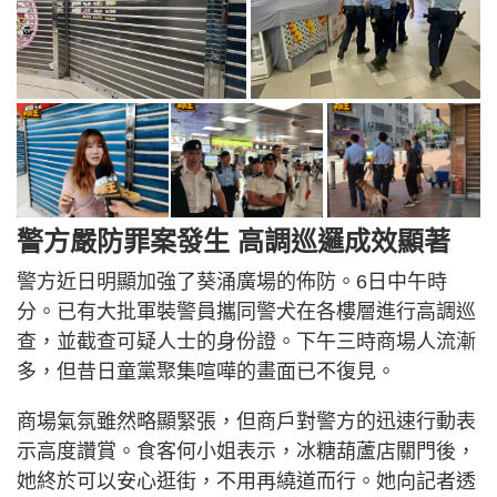
警方嚴防罪案發生 高調巡邏成效顯著
警方近日明顯加強了葵涌廣場的佈防。6日中午時
分。已有大批軍裝警員攜同警犬在各樓層進行高調巡
查，並截查可疑人士的身份證。下午三時商場人流漸
多，但昔日童黨聚集喧嘩的畫面已不復見。
商場氣氛雖然略顯緊張，但商戶對警方的迅速行動表
示高度讚賞。食客何小姐表示，冰糖葫蘆店關門後，
她終於可以安心逛街，不用再繞道而行。她向記者透