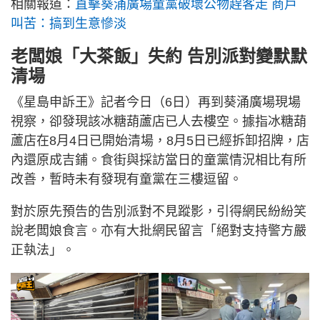
相關報道：
直擊葵涌廣場童黨破壞公物趕客走 商戶
叫苦：搞到生意慘淡
老闆娘「大茶飯」失約 告別派對變默默
清場
《星島申訴王》記者今日（6日）再到葵涌廣場現場
視察，卻發現該冰糖葫蘆店已人去樓空。據指冰糖葫
蘆店在8月4日已開始清場，8月5日已經拆卸招牌，店
內還原成吉鋪。食街與採訪當日的童黨情況相比有所
改善，暫時未有發現有童黨在三樓逗留。
對於原先預告的告別派對不見蹤影，引得網民紛紛笑
說老闆娘食言。亦有大批網民留言「絕對支持警方嚴
正執法」。