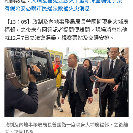
相關報道：
大埔宏福苑五級火｜最新冷血騙徒手法
有假公安恐嚇市民違法散播火災消息
【13：05】政制及內地事務局局長曾國衞現身大埔廣
福邨，之後未有回答記者提問便離開。現場消息指他
就12月7日立法會選舉，視察票站及交通安排。
政制及內地事務局局長曾國衞一度現身大埔廣福邨，之後離
去。梁國峰攝