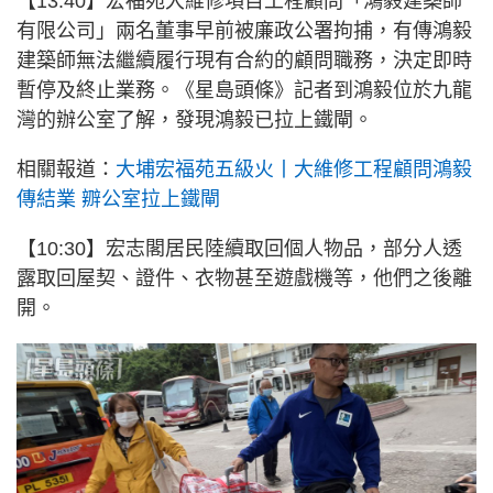
【13:40】宏福苑大維修項目工程顧問「鴻毅建築師
有限公司」兩名董事早前被廉政公署拘捕，有傳鴻毅
建築師無法繼續履行現有合約的顧問職務，決定即時
暫停及終止業務。《星島頭條》記者到鴻毅位於九龍
灣的辦公室了解，發現鴻毅已拉上鐵閘。
相關報道：
大埔宏福苑五級火丨大維修工程顧問鴻毅
傳結業 辧公室拉上鐵閘
【10:30】宏志閣居民陸續取回個人物品，部分人透
露取回屋契、證件、衣物甚至遊戲機等，他們之後離
開。