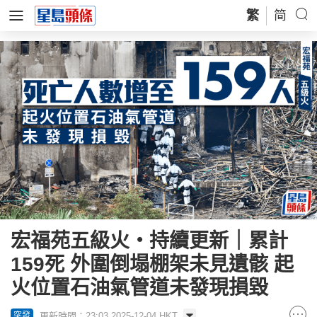
繁
简
宏福苑五級火‧持續更新｜累計
159死 外圍倒塌棚架未見遺骸 起
火位置石油氣管道未發現損毀
更新時間：23:03 2025-12-04 HKT
突發