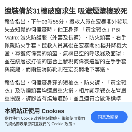
遺裝備於31樓破窗求生 吸濃煙墮樓致死
報告指出，下午03時55分，搜救人員在宏泰閣外發現
失去知覺的何偉豪時，他正身穿 「黃金戰衣」PBI
Matrix 滅火防護服（外套及長褲）、防火頭套、右手
佩戴防火手套。搜救人員其後在宏泰閣31樓升降機大
堂，尋獲何偉豪的頭盔、氣樽已空的呼吸器及面罩，
並在該層被打破的窗台上發現何偉豪遺留的左手手套
與鐵鎚，而兩隻消防靴則在宏泰閣地下尋獲。
報告指出，何偉豪身穿的短袖衣、防火褲、「黃金戰
衣」及防煙頭套均遭嚴重火損，相片顯示戰衣左臂嚴
重損毀，褲腳留有燒焦痕跡，並且連符合歐洲標準
（EN 15090:2012）設計的橡膠消防靴，亦因高溫及
本網站正使用 Cookies
受熱時長超出防護極限而出現融化跡象。
同意及關閉
我們使用 Cookie 改善網站體驗。 繼續使用我們
的網站即表示您同意我們的 Cookie 政策。