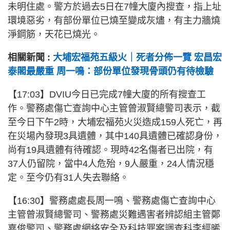
未明住處。警方於過去5日在7幢大廈內搜查，指上址
環境惡劣，有部份單位已燒至變成灰燼，有主力牆燒
淨鋼筋，天花已燒光。
相關新聞 :
大埔宏福苑五級火｜死者分佈一覽 宏昌宏
泰閣最嚴重 周一鳴：部份單位發現骨頭仍有待檢驗
【17:03】DVIU今日已完成7幢大廈的所有搜查工
作。警務處傷亡查詢中心主管曾淑賢總警司表示，截
至今日下午2時，大埔宏福苑火災造成159人死亡，再
在災場內發現3具遺體，其中140具遺體已確認身份，
尚有19具遺體有待確認。現時42名傷者已出院，有
37人仍留院，當中4人危殆，9人嚴重，24人情況穩
定。至今仍有31人失去聯絡。
【16:30】警務處處長周一鳴、警務處傷亡查詢中心
主管曾淑賢總警司、警務處災難遇害者辨認組主管鄭
嘉俊警司、警務處網絡安全及科技罪案調查科李經晞