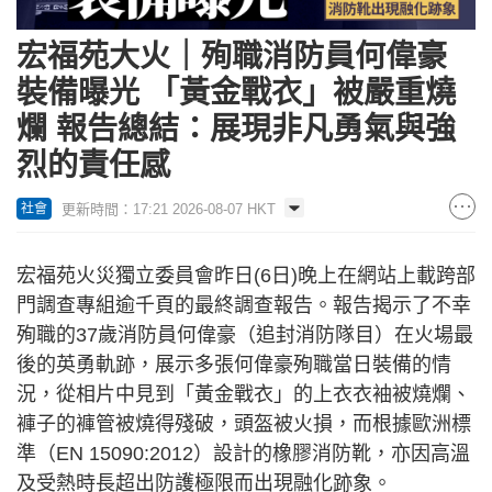
宏福苑大火｜殉職消防員何偉豪
裝備曝光 「黃金戰衣」被嚴重燒
爛 報告總結：展現非凡勇氣與強
烈的責任感
更新時間：17:21 2026-08-07 HKT
社會
宏福苑火災獨立委員會昨日(6日)晚上在網站上載跨部
門調查專組逾千頁的最終調查報告。報告揭示了不幸
殉職的37歲消防員何偉豪（追封消防隊目）在火場最
後的英勇軌跡，展示多張何偉豪殉職當日裝備的情
況，從相片中見到「黃金戰衣」的上衣衣袖被燒爛、
褲子的褲管被燒得殘破，頭盔被火損，而根據歐洲標
準（EN 15090:2012）設計的橡膠消防靴，亦因高溫
及受熱時長超出防護極限而出現融化跡象。