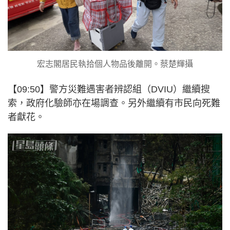
宏志閣居民執拾個人物品後離開。蔡楚輝攝
【09:50】警方災難遇害者辨認組（DVIU）繼續搜
索，政府化驗師亦在場調查。另外繼續有市民向死難
者獻花。