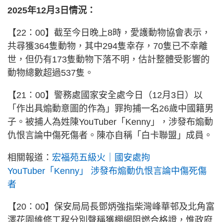
2025年12月3日情況：
【22：00】截至今日晚上8時，愛護動物協會表示，
共尋獲364隻動物，其中294隻幸存，70隻已不幸離
世，但仍有173隻動物下落不明，估計整體受影響的
動物總數超過537隻。
【21：00】警務處國家安全處今日（12月3日）以
「作出具煽動意圖的作為」罪拘捕一名26歲中國籍男
子。被捕人為姓陳YouTuber「Kenny」，涉發布煽動
仇恨言論中傷死傷者。陳亦自稱「白卡聯盟」成員。
相關報道：
宏福苑五級火｜國安處拘
YouTuber「Kenny」 涉發布煽動仇恨言論中傷死傷
者
【20：00】保安局局長鄧炳強指柴灣峰華邨及北角富
澤花園維修工程分別聲稱獲棚網阻燃合格證，惟政府