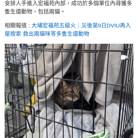
安排人手進入宏福苑內部，成功於多個單位內尋獲多
隻生還動物，包括兩貓。
相關報道 :
大埔宏福苑五級火｜災後第9日DVIU再入
屋搜索 救出兩貓咪等多隻生還動物