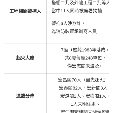
搭棚二判及外牆工程二判等人
當中11人同時被廉署拘捕
工程相關被捕人
警拘6人涉欺詐，
為消防裝置承辦商人員
7座（屋苑1983年落成，
起火大廈
共8廈每座248單位，
僅宏志閣未波及）
宏昌閣70人（最先起火）、
宏泰閣82人、宏新閣3人、
遺體分佈
宏道閣2人、宏盛閣1人、
1人未明住處、
宏仁閣宏建閣未發現死者