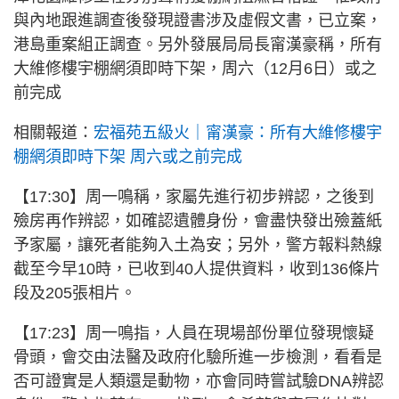
與內地跟進調查後發現證書涉及虛假文書，已立案，
港島重案組正調查。另外發展局局長甯漢豪稱，所有
大維修樓宇棚網須即時下架，周六（12月6日）或之
前完成
相關報道：
宏福苑五級火｜甯漢豪：所有大維修樓宇
棚網須即時下架 周六或之前完成
【17:30】周一鳴稱，家屬先進行初步辨認，之後到
殮房再作辨認，如確認遺體身份，會盡快發出殮蓋紙
予家屬，讓死者能夠入土為安；另外，警方報料熱線
截至今早10時，已收到40人提供資料，收到136條片
段及205張相片。
【17:23】周一鳴指，人員在現場部份單位發現懷疑
骨頭，會交由法醫及政府化驗所進一步檢測，看看是
否可證實是人類還是動物，亦會同時嘗試驗DNA辨認