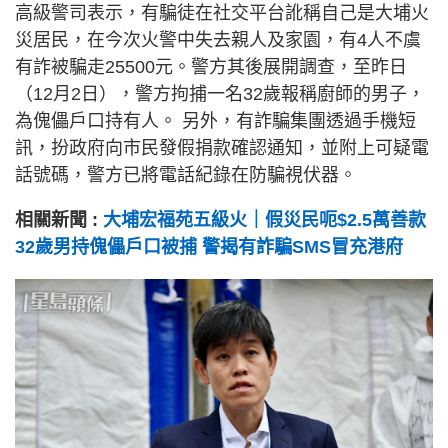
高級警司表示，有騙徒在社交平台訛稱自己是大埔火
災居民，在今次火警中失去親人及家園，有4人不虞
有詐被騙走25500元。警方其後展開調查，至昨日
（12月2日），警方拘捕一名32歲報稱廚師的男子，
為傀儡戶口持有人。 另外，有詐騙集團透過手機短
訊，扮政府向市民發假捐款確認通知，並附上可疑電
話號碼，警方已將電話紀錄在防騙視伏器。
相關新聞 :
大埔宏福苑五級火｜假災民呃$2.5萬善款
32歲男持傀儡戶口被捕 警揭有詐騙SMS冒充港府