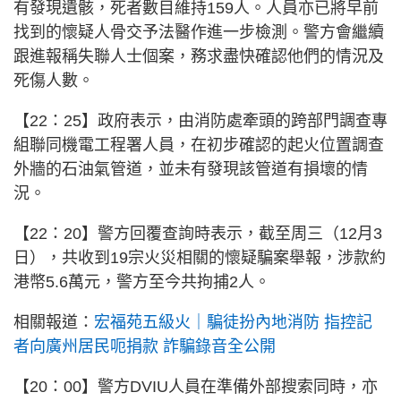
有發現遺骸，死者數目維持159人。人員亦已將早前
找到的懷疑人骨交予法醫作進一步檢測。警方會繼續
跟進報稱失聯人士個案，務求盡快確認他們的情況及
死傷人數。
【22：25】政府表示，由消防處牽頭的跨部門調查專
組聯同機電工程署人員，在初步確認的起火位置調查
外牆的石油氣管道，並未有發現該管道有損壞的情
況。
【22：20】警方回覆查詢時表示，截至周三（12月3
日），共收到19宗火災相關的懷疑騙案舉報，涉款約
港幣5.6萬元，警方至今共拘捕2人。
相關報道：
宏福苑五級火｜騙徒扮內地消防 指控記
者向廣州居民呃捐款 詐騙錄音全公開
【20：00】警方DVIU人員在準備外部搜索同時，亦