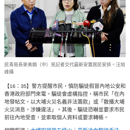
民青局長麥美娟（中）見記者交代最新安置居民安排。汪旭
峰攝
【16：35】警方提醒市民，慎防騙徒假冒內地公安和
香港政府部門來電。騙徒會虛構指控，稱市民「在內
地發帖文，以大埔火災名義非法籌款」或「散播大埔
火災消息，涉嫌違法」。其後，騙徒恐嚇並要求市民
前往內地受查，並索取個人資料或要求轉帳。