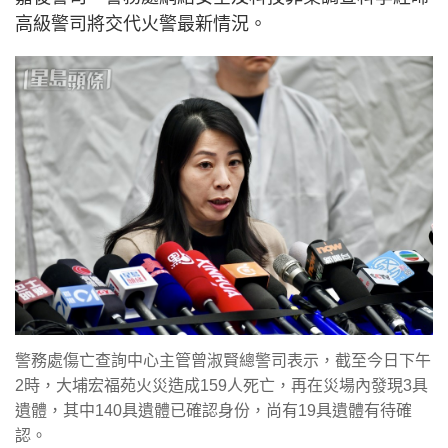
高級警司將交代火警最新情況。
警務處傷亡查詢中心主管曾淑賢總警司表示，截至今日下午
2時，大埔宏福苑火災造成159人死亡，再在災場內發現3具
遺體，其中140具遺體已確認身份，尚有19具遺體有待確
認。