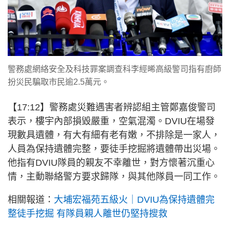
警務處網絡安全及科技罪案調查科李經晞高級警司指有廚師
扮災民騙取市民逾2.5萬元。
【17:12】警務處災難遇害者辨認組主管鄭嘉俊警司
表示，樓宇內部損毀嚴重，空氣混濁。DVIU在場發
現數具遺體，有大有細有老有嫩，不排除是一家人，
人員為保持遺體完整，要徒手挖掘將遺體帶出災場。
他指有DVIU隊員的親友不幸離世，對方懷著沉重心
情，主動聯絡警方要求歸隊，與其他隊員一同工作。
相關報道：
大埔宏福苑五級火｜DVIU為保持遺體完
整徒手挖掘 有隊員親人離世仍堅持搜救