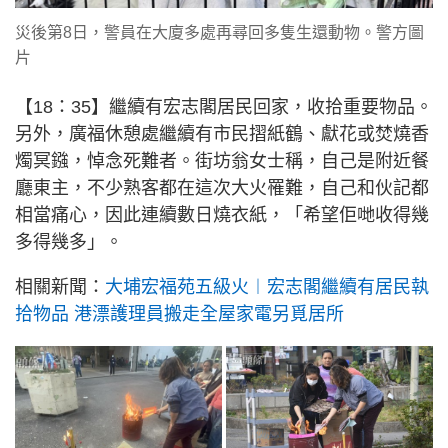
災後第8日，警員在大廈多處再尋回多隻生還動物。警方圖
片
【18：35】繼續有宏志閣居民回家，收拾重要物品。
另外，廣福休憩處繼續有市民摺紙鶴、獻花或焚燒香
燭冥鏹，悼念死難者。街坊翁女士稱，自己是附近餐
廳東主，不少熟客都在這次大火罹難，自己和伙記都
相當痛心，因此連續數日燒衣紙，「希望佢哋收得幾
多得幾多」。
相關新聞：
大埔宏福苑五級火︱宏志閣繼續有居民執
拾物品 港漂護理員搬走全屋家電另覓居所