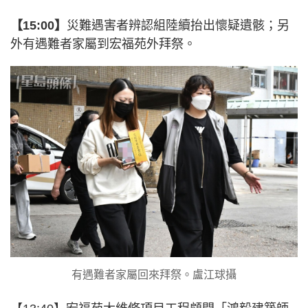
【15:00】
災難遇害者辨認組陸續抬出懷疑遺骸；另
外有遇難者家屬到宏福苑外拜祭。
有遇難者家屬回來拜祭。盧江球攝