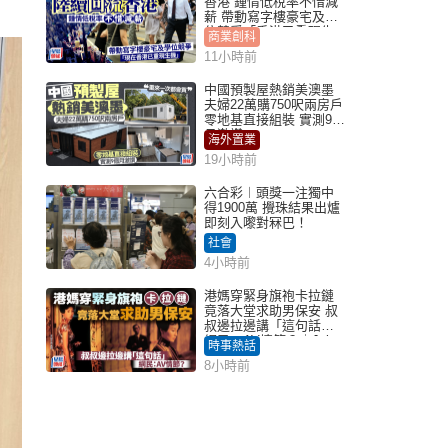
香港 鍾情低稅率不惜減
薪 帶動寫字樓豪宅及學
位競爭「香港已重現生
商業創科
機」
11小時前
中國預製屋熱銷美澳墨
夫婦22萬購750呎兩房戶
零地基直接組裝 實測9個
月激讚
海外置業
19小時前
六合彩︱頭獎一注獨中
得1900萬 攪珠結果出爐
即刻入嚟對冧巴！
社會
4小時前
港媽穿緊身旗袍卡拉鏈
竟落大堂求助男保安 叔
叔邊拉邊講「這句話」
網民：AV情節？｜Juicy
時事熱話
叮
8小時前