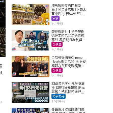
檀島咖啡餅店回歸港
島！預告新店8月下旬太
古重開 年初結束80年歷
史灣仔總店
飲食
9小時前
黎彼得離世丨兒子黎樹
德停工陪老父走過最後
歲月 澄清經濟沒有困
難：傳聞有誇張成份
影視圈
02:44
7小時前
佘詩曼疑胸壓Chrome
Hearts型男老闆 俯身疑
跟對方背脊零距離接觸
欄
網民驚呼：企側邊唔
影視圈
以
得？
8小時前
33歲港男突中風半身癱
瘓 母拖3日先報警 網民
震驚：執返條命係神蹟
自爆2個惡習｜Juicy叮
時事熱話
17小時前
，
外籍專才據報陸續回流