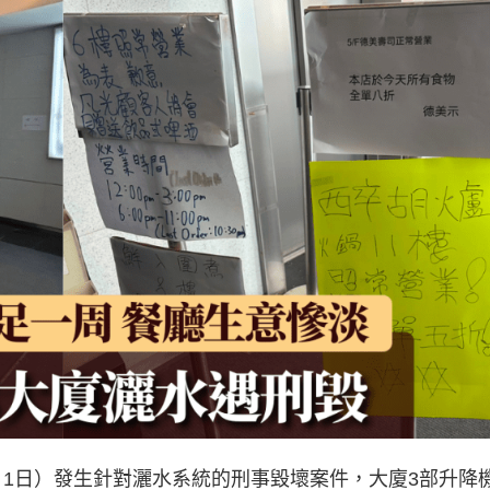
月1日）發生針對灑水系統的刑事毀壞案件，大廈3部升降