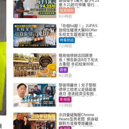
銀債每手1萬元 最少4.25
厘 8.21起可申購 發行金
額最多550億
投資理財
8小時前
「你個frd廢！」JUPAS
放榜炫耀港大醫科Offer
名校女生囂張留言惹眾
怒 醫學院澄清：宣稱
時事熱話
「40.5分獲錄取」不符事
7小時前
實｜Juicy叮
檀島咖啡餅店回歸港
島！預告新店8月下旬太
古重開 年初結束80年歷
史灣仔總店
飲食
9小時前
黎彼得離世丨兒子黎樹
德停工陪老父走過最後
歲月 澄清經濟沒有困
難：傳聞有誇張成份
影視圈
02:44
7小時前
佘詩曼疑胸壓Chrome
Hearts型男老闆 俯身疑
跟對方背脊零距離接觸
機
網民驚呼：企側邊唔