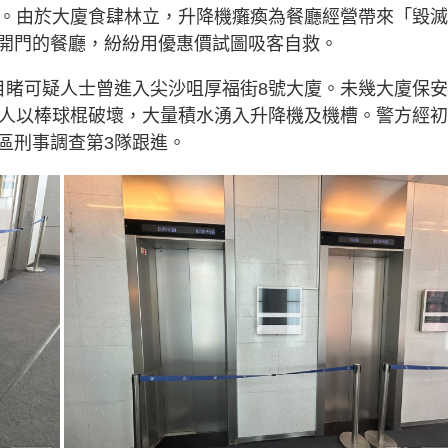
好。由於大廈食肆林立，升降機癱瘓為餐廳經營帶來「毀
開門的餐廳，紛紛用優惠價試圖吸客自救。
目睹可疑人士曾進入尖沙咀厚福街8號大廈。未幾大廈保
被人以棒球棍破壞，大量積水湧入升降機及機槽。警方經
區刑事調查第3隊跟進。