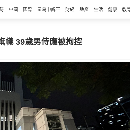
時
中國
國際
星島申訴王
財經
地產
生活
健康
教
幟 39歲男侍應被拘控