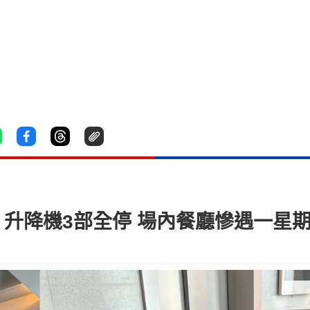
 升降機3部全停 場內餐廳慘遇一星