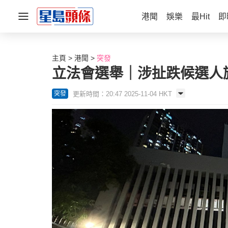
港聞
娛樂
最Hit
即
主頁
港聞
突發
立法會選舉｜涉扯跌候選人旗
更新時間：20:47 2025-11-04 HKT
突發