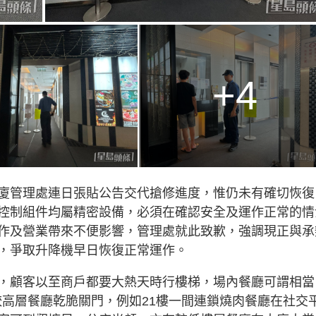
+4
廈管理處連日張貼公告交代搶修進度，惟仍未有確切恢復
控制組件均屬精密設備，必須在確認安全及運作正常的情
作及營業帶來不便影響，管理處就此致歉，強調現正與承
，爭取升降機早日恢復正常運作。
，顧客以至商戶都要大熱天時行樓梯，場內餐廳可謂相當
較高層餐廳乾脆關門，例如21樓一間連鎖燒肉餐廳在社交