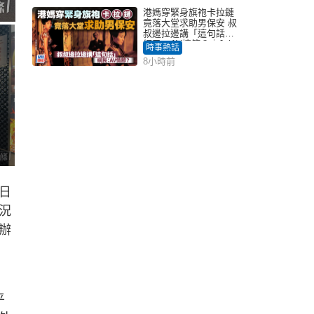
港媽穿緊身旗袍卡拉鏈
竟落大堂求助男保安 叔
叔邊拉邊講「這句話」
網民：AV情節？｜Juicy
時事熱話
叮
8小時前
日
況
辦
平