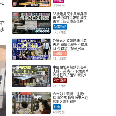
影視圈
得？
滅性
8小時前
33歲港男突中風半身癱
瘓 母拖3日先報警 網民
震驚：執返條命係神蹟
安亦
自爆2個惡習｜Juicy叮
時事熱話
初步
17小時前
外籍專才據報陸續回流
香港 鍾情低稅率不惜減
薪 帶動寫字樓豪宅及學
位競爭「香港已重現生
商業創科
機」
11小時前
中國預製屋熱銷美澳墨
夫婦22萬購750呎兩房戶
零地基直接組裝 實測9個
月激讚
海外置業
19小時前
六合彩︱頭獎一注獨中
得1900萬 攪珠結果出爐
即刻入嚟對冧巴！
社會
4小時前