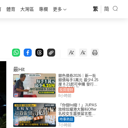
繁
简
育
體育
大灣區
專欄
更多
最Hit
銀色債券2026｜新一批
銀債每手1萬元 最少4.25
厘 8.21起可申購 發行金
額最多550億
投資理財
8小時前
「你個frd廢！」JUPAS
放榜炫耀港大醫科Offer
名校女生囂張留言惹眾
怒 醫學院澄清：宣稱
時事熱話
「40.5分獲錄取」不符事
7小時前
實｜Juicy叮