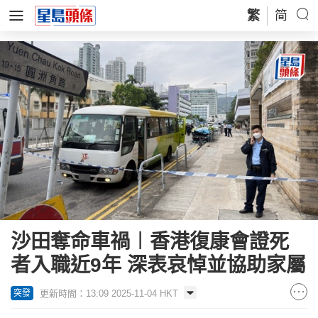
繁
简
沙田奪命車禍︱香港復康會證死
者入職近9年 深表哀悼並協助家屬
更新時間：13:09 2025-11-04 HKT
突發