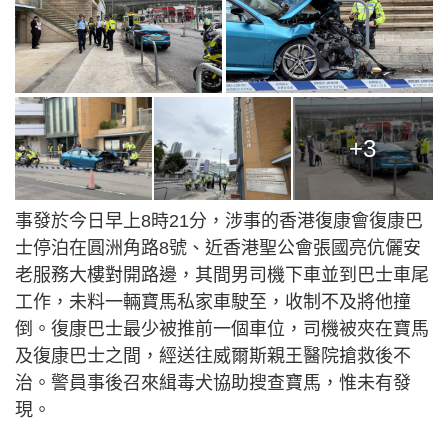
+3
事發於今日早上8時21分，涉事的香港復康會復康巴
士停泊在圓洲角路8號、近香港聖公會張國亮伉儷安
老服務大樓對開路邊，其間男司機下車並到巴士車尾
工作，未料一輛寶馬私家車駛至，收制不及將他撞
倒。復康巴士最少被推前一個車位，司機被夾在寶馬
及復康巴士之間，經送往威爾斯親王醫院搶救後不
治。警員事後召來緝毒犬協助搜查寶馬，惟未有發
現。