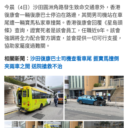
今晨（4日）沙田圓洲角路發生致命交通意外，香港
復康會一輛復康巴士停泊在路邊，其間男司機站在車
尾遭一輛寶馬私家車撞斃。香港復康會回覆《星島頭
條》查詢，證實死者是該會員工，任職近9年。該會
強調將全力配合警方調查，並會提供一切可行支援，
協助家屬度過難關。
相關新聞：
沙田復康巴士司機查看車尾 捱寶馬撞倒
夾兩車之間 送院搶救不治