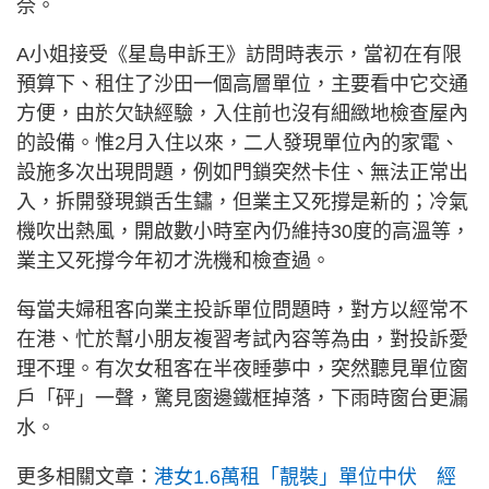
奈。
A小姐接受《星島申訴王》訪問時表示，當初在有限
預算下、租住了沙田一個高層單位，主要看中它交通
方便，由於欠缺經驗，入住前也沒有細緻地檢查屋內
的設備。惟2月入住以來，二人發現單位內的家電、
設施多次出現問題，例如門鎖突然卡住、無法正常出
入，拆開發現鎖舌生鏽，但業主又死撐是新的；冷氣
機吹出熱風，開啟數小時室內仍維持30度的高溫等，
業主又死撐今年初才洗機和檢查過。
每當夫婦租客向業主投訴單位問題時，對方以經常不
在港、忙於幫小朋友複習考試內容等為由，對投訴愛
理不理。有次女租客在半夜睡夢中，突然聽見單位窗
戶「砰」一聲，驚見窗邊鐵框掉落，下雨時窗台更漏
水。
更多相關文章：
港女1.6萬租「靚裝」單位中伏 經