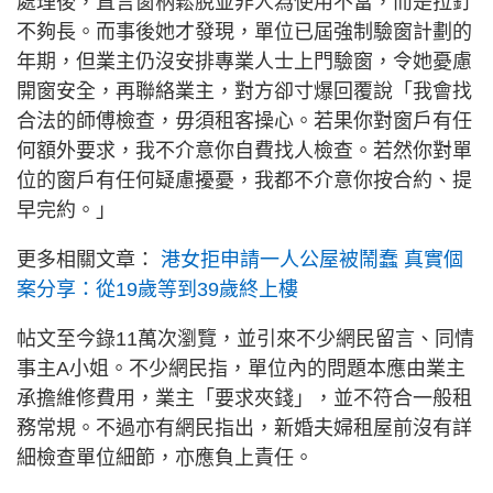
處理後，直言窗柄鬆脫並非人為使用不當，而是拉釘
不夠長。而事後她才發現，單位已屆強制驗窗計劃的
年期，但業主仍沒安排專業人士上門驗窗，令她憂慮
開窗安全，再聯絡業主，對方卻寸爆回覆說「我會找
合法的師傅檢查，毋須租客操心。若果你對窗戶有任
何額外要求，我不介意你自費找人檢查。若然你對單
位的窗戶有任何疑慮擾憂，我都不介意你按合約、提
早完約。」
更多相關文章：
港女拒申請一人公屋被鬧蠢 真實個
案分享：從19歲等到39歲終上樓
帖文至今錄11萬次瀏覽，並引來不少網民留言、同情
事主A小姐。不少網民指，單位內的問題本應由業主
承擔維修費用，業主「要求夾錢」，並不符合一般租
務常規。不過亦有網民指出，新婚夫婦租屋前沒有詳
細檢查單位細節，亦應負上責任。