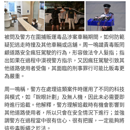
被問及警方在圍捕販運毒品涉案車輛期間，如何防範
疑犯逃走時撞及其他車輛或店舖。周一鳴譴責毒販罔
顧道路安全瘋狂駕駛的行為，形容做法令人髮指；指
出如果在過程中漠視警方指示，又因瘋狂駕駛引致其
他道路使用者受傷，其面臨的刑事罪行可能比販毒更
為嚴重。
​周一鳴稱，警方在處理這類案件時運用了不同的科技
與模式，如「銳眼計劃」及無人機，因此未必需要即
時進行追截。他解釋，警方理解追截時有機會影響到
其他道路使用者，所以只會在安全情況下進行；並強
調警方在過程當中很有信心、很有把握，一定能夠將
這些毒販繩之於法。