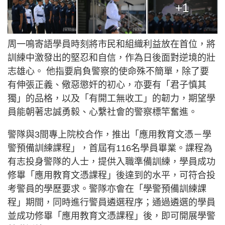
+1
周一鳴寄語學員時刻將市民和組織利益放在首位，將
訓練中激發出的堅忍和自信，作為日後面對逆境的壯
志雄心。 他指要肩負警察的使命殊不簡單，除了要
有伸張正義、儆惡懲奸的初心，亦要有「君子慎其
獨」的品格，以及「有開工無收工」的韌力，期望學
員能朝著忠誠勇毅、心繫社會的警察標竿奮進。
警隊與3間專上院校合作，推出「應用教育文憑－學
警預備訓練課程」，首屆有116名學員畢業。課程為
有志投身警隊的人士，提供入職準備訓練，學員成功
修畢「應用教育文憑課程」後達到的水平，可符合投
考警員的學歷要求。警隊亦會在「學警預備訓練課
程」期間，同時進行警員遴選程序；通過遴選的學員
並成功修畢「應用教育文憑課程」後，即可開展學警