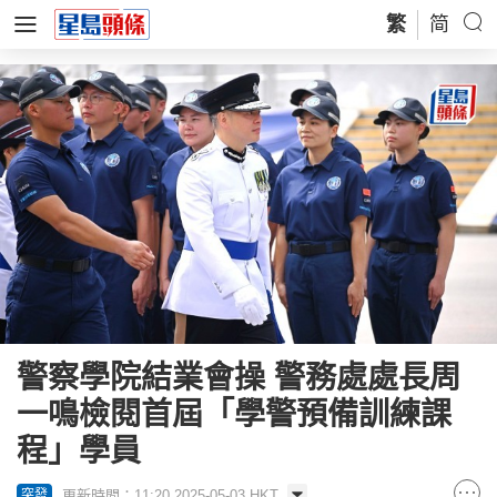
繁
简
警察學院結業會操 警務處處長周
一鳴檢閱首屆「學警預備訓練課
程」學員
更新時間：11:20 2025-05-03 HKT
突發