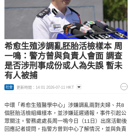
希愈生殖涉調亂胚胎活檢樣本 周
一鳴：警方曾與負責人會面 調查
是否涉刑事成份或人為失誤 暫未
有人被捕
更新時間：14:01 2026-07-11 HKT
社會
中環「希愈生殖醫學中心」涉嫌調亂兩對夫婦、共8
個胚胎活檢組織樣本，並涉嫌延遲通報，事件引起公
眾關注。警務處處長周一鳴今日（11日）出席活動後
回應記者提問，指警方曾到中心了解情況，並與負責