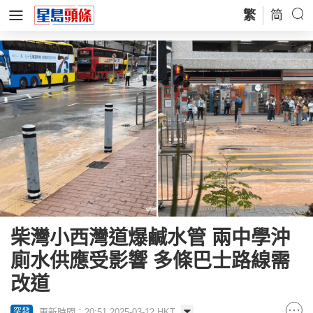
繁
简
柴灣小西灣道爆鹹水管 兩中學沖
廁水供應受影響 多條巴士路線需
改道
更新時間：20:51 2025-03-12 HKT
突發