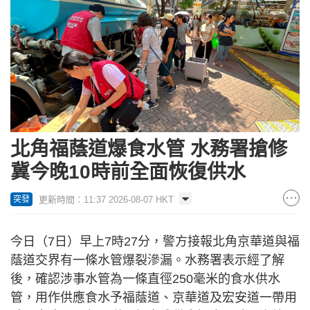
北角福蔭道爆食水管 水務署搶修
冀今晚10時前全面恢復供水
更新時間：11:37 2026-08-07 HKT
突發
今日（7日）早上7時27分，警方接報北角京華道與福
蔭道交界有一條水管爆裂滲漏。水務署表示經了解
後，確認涉事水管為一條直徑250毫米的食水供水
管，用作供應食水予福蔭道、京華道及宏安道一帶用