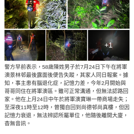
+1
警方早前表示，58歲陳姓男子於7月24日下午在將軍
澳景林邨最後露面後便告失蹤，其家人同日報案。據
知，事主患有腦退化症，記憶力差，今年2月開始與
哥哥同住在將軍澳區。雖可正常溝通，但無法認路回
家。他在上月24日中午於將軍澳寶琳一帶商場走失；
至深夜11時至12時，曾獨自回到尚德邨尚真樓，但因
記憶力衰退，無法辨認所屬單位，他隨後離開大廈，
杳無音訊。