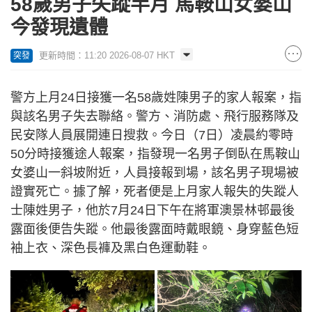
58歲男子失蹤半月 馬鞍山女婆山
今發現遺體
更新時間：11:20 2026-08-07 HKT
突發
警方上月24日接獲一名58歲姓陳男子的家人報案，指
與該名男子失去聯絡。警方、消防處、飛行服務隊及
民安隊人員展開連日搜救。今日（7日）凌晨約零時
50分時接獲途人報案，指發現一名男子倒臥在馬鞍山
女婆山一斜坡附近，人員接報到場，該名男子現場被
證實死亡。據了解，死者便是上月家人報失的失蹤人
士陳姓男子，他於7月24日下午在將軍澳景林邨最後
露面後便告失蹤。他最後露面時戴眼鏡、身穿藍色短
袖上衣、深色長褲及黑白色運動鞋。