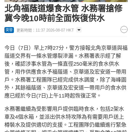
100.00%
北角福蔭道爆食水管 水務署搶修
冀今晚10時前全面恢復供水
更新時間：11:37 2026-08-07 HKT
突發
今日（7日）早上7時27分，警方接報北角京華道與福
蔭道交界有一條水管爆裂滲漏。水務署表示經了解
後，確認涉事水管為一條直徑250毫米的食水供水
管，用作供應食水予福蔭道、京華道及宏安道一帶用
戶。水務署工程團隊已經完成供水調度，除了海峰園
外，其餘福蔭道、京華道及宏安道一帶用戶的食水供
應已經於今日(7日)上午11時起恢復正常。
水務署繼續為受影響用戶提供臨時食水，包括2架水
車及4個水箱，並派出供水特攻隊為有需要用戶送上
樽裝水及提供適切的支援。工程團隊仍繼續進行緊急