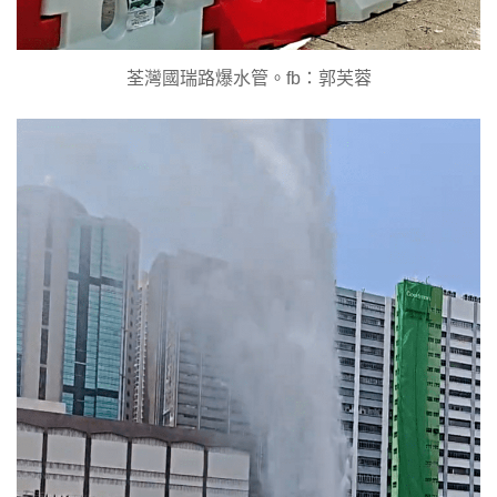
荃灣國瑞路爆水管。fb：郭芙蓉