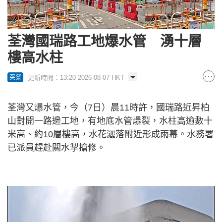
荃灣國瑞路工地爆水管 湧十層
樓高水柱
更新時間：13:20 2026-08-07 HKT
突發
荃灣又爆水管，今（7日）晨11時許，國瑞路近昇柏
山對開一路邊工地，有地底水管爆裂，水柱高逾數十
米高、約10層樓高，水花灑落附近形成雨幕。水務署
已派員趕赴關水掣搶修。