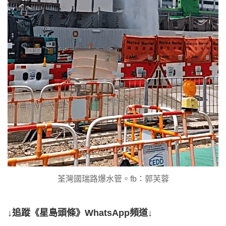
荃灣國瑞路爆水管。fb：郭芙蓉
↓追蹤《星島頭條》WhatsApp頻道↓