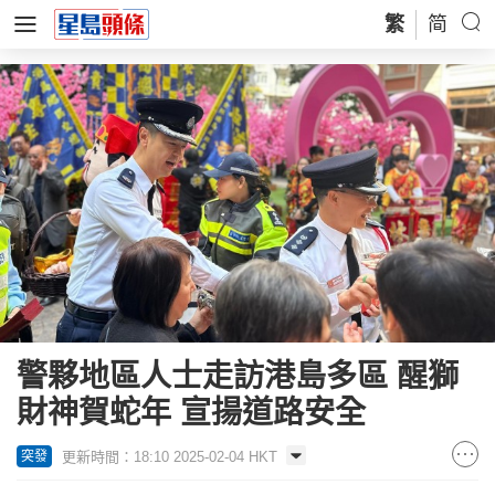
繁
简
警夥地區人士走訪港島多區 醒獅
財神賀蛇年 宣揚道路安全
更新時間：18:10 2025-02-04 HKT
突發