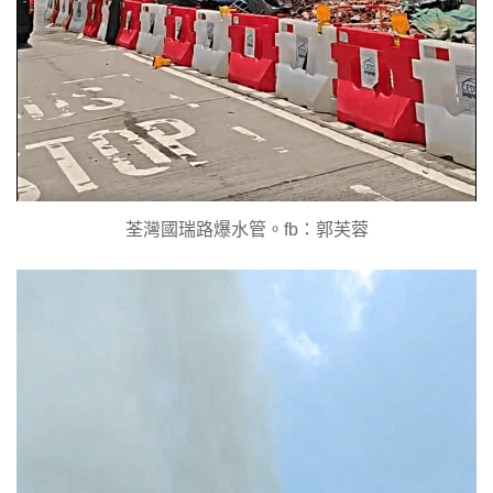
荃灣國瑞路爆水管。fb：郭芙蓉