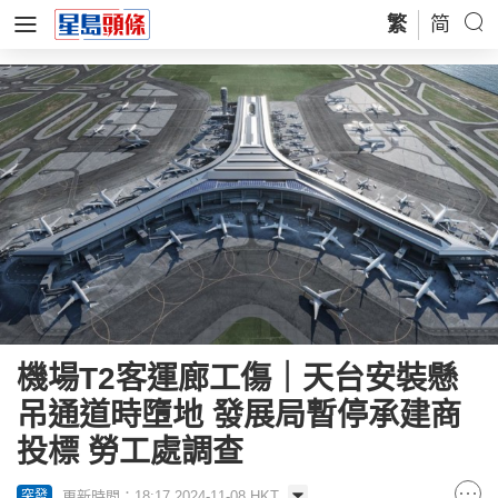
繁
简
​機場T2客運廊工傷｜天台安裝懸
吊通道時墮地 發展局暫停承建商
投標 勞工處調查
更新時間：18:17 2024-11-08 HKT
突發