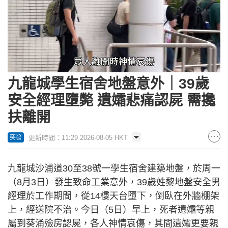
Loaded
:
Unmute
85.60%
九龍城學生宿舍地盤意外｜39歲
安全經理墮斃 遺孀悲痛認屍 需攙
扶離開
更新時間：11:29 2026-08-05 HKT
突發
九龍城沙浦道30至38號一學生宿舍建築地盤，於周一
（8月3日）發生致命工業意外，39歲姓黎地盤安全男
經理於工作期間，從14樓天台墮下，倒臥在外牆棚架
上，經送院不治。今日（5日）早上，死者遺孀等親
屬到葵涌殮房認屍，各人神情哀傷，其間遺孀更要親