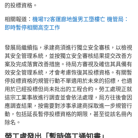
的投標資格。
相關報道：
機場T2客運廊地盤男工墮樓亡 機管局：
即時暫停相關高空工作
發展局繼續指，承建商須進行獨立安全審核，以檢視
其安全管理系統，並按獨立安全審核結果提交改善方
案及完成落實改善措施。待局方審視及確信其具備有
效安全管理系統，才會考慮恢復其投標資格。有關暫
停投標資格的規管行動不單適用於未來的招標，也適
用於已經投標但尚未批出的工程合約。勞工處現正就
這宗工業事故進行調查並會依法處理，局方往後會因
應調查結果，按需要對涉事承建商採取進一步規管行
動，包括延長暫停投標資格的期限，甚至從該名冊內
除名。
勞工處發出「暫時停工通知書」