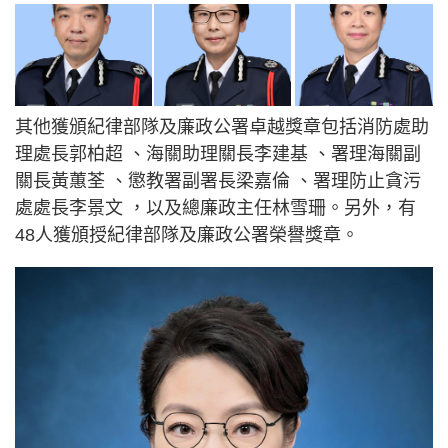
其他獲頒紀律部隊及廉政公署卓越獎章包括消防處助
理處長郭柏超 、海關助理關長李建基 、署理海關副
關長黃蕙荃 、懲教署副署長梁嘉倫 、署理防止貪污
處處長李景文 ，以及總廉政主任林雪珊。另外，有
48人獲頒授紀律部隊及廉政公署榮譽獎章。