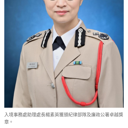
入境事務處助理處長楊素英獲頒紀律部隊及廉政公署卓越獎
章。