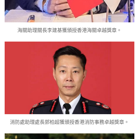
海關助理關長李建基獲頒授香港海關卓越獎章。
消防處助理處長郭柏超獲頒授香港消防事務卓越獎章。