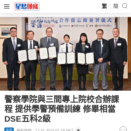
繁
简
警察學院與三間專上院校合辦課
程 提供學警預備訓練 修畢相當
DSE五科2級
更新時間：17:41 2024-01-19 HKT
突發