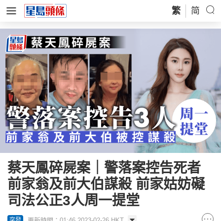
繁
简
蔡天鳳碎屍案｜警落案控告死者
前家翁及前大伯謀殺 前家姑妨礙
司法公正3人周一提堂
更新時間：01:46 2023-02-26 HKT
突發