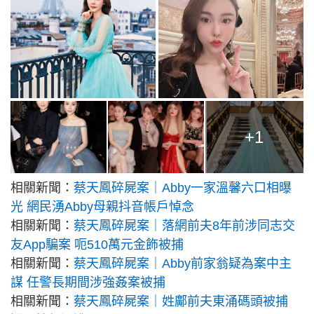
+1
相關新聞：
蔡天鳳碎屍案｜Abby一家溫馨六口相曝
光 網民湧Abby母親抖音帳戶悼念
相關新聞：
蔡天鳳碎屍案｜落網前夫8年前涉同志交
友App騙案 呃510萬元金飾被捕
相關新聞：
蔡天鳳碎屍案｜Abby前家翁疑為案中主
謀 任警長期間涉強姦案被捕
相關新聞：
蔡天鳳碎屍案｜姓鄺前夫東涌碼頭被捕