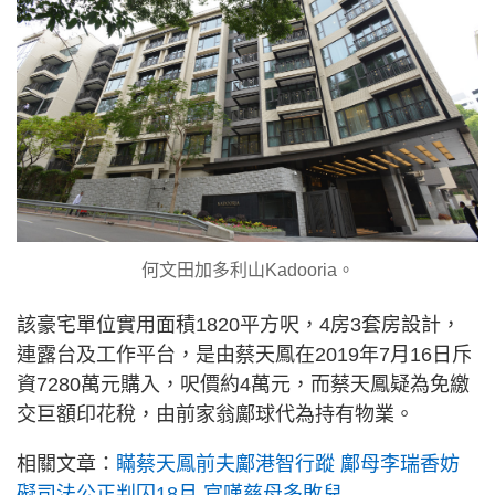
何文田加多利山Kadooria。
該豪宅單位實用面積1820平方呎，4房3套房設計，
連露台及工作平台，是由蔡天鳳在2019年7月16日斥
資7280萬元購入，呎價約4萬元，而蔡天鳳疑為免繳
交巨額印花稅，由前家翁鄺球代為持有物業。
相關文章：
瞞蔡天鳳前夫鄺港智行蹤 鄺母李瑞香妨
礙司法公正判囚18月 官嘆慈母多敗兒