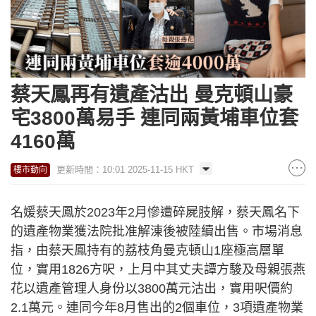
蔡天鳳再有遺產沽出 曼克頓山豪
宅3800萬易手 連同兩黃埔車位套
4160萬
更新時間：10:01 2025-11-15 HKT
樓市動向
名媛蔡天鳳於2023年2月慘遭碎屍肢解，蔡天鳳名下
的遺產物業獲法院批准解涷後被陸續出售。市場消息
指，由蔡天鳳持有的荔枝角曼克頓山1座極高層單
位，實用1826方呎，上月中其丈夫譚方駿及母親張燕
花以遺產管理人身份以3800萬元沽出，實用呎價約
2.1萬元。連同今年8月售出的2個車位，3項遺產物業