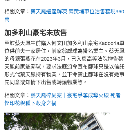
相關文章：
蔡天鳳遺產解凍 兩黃埔車位沽售套現360
萬
加多利山豪宅
未放售
至於蔡天鳳生前購入何文田加多利山豪宅Kadooria單
位供前夫一家居住，前家翁鄺球為掛名業主。蔡天鳳
的母親張燕花在2023年3月，已入稟高等法院控告蔡
天鳳前家翁鄺球，要求法庭頒令宣布鄺球只是以信託
形式代蔡天鳳持有物業，並下令禁止鄺球在沒有她事
先同意或知情下出售或轉讓物業等。
相關文章：
蔡天鳳碎屍案｜豪宅爭奪成導火線 死者
慳印花稅種下殺身之禍