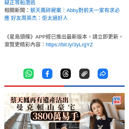
疑正等船潛逃
相關新聞：
蔡天鳳碎屍案｜Abby對前夫一家有求必
應 好友周英杰：佢太過好人
《星島頭條》APP經已推出最新版本，請立即更新，
瀏覽更精彩內容：
https://bit.ly/3yLrgYZ