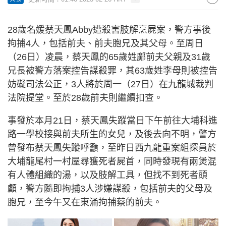
28歲名媛蔡天鳳Abby遭殺害肢解烹屍案，警方事後
拘捕4人，包括前夫、前夫胞兄及其父母。至周日
（26日）凌晨，蔡天鳳的65歲姓鄺前夫父親及31歲
兄長被警方落案控告謀殺罪，其63歲姓李母則被控告
妨礙司法公正，3人將於周一（27日）在九龍城裁判
法院提堂。至於28歲前夫則繼續扣查。
事發於本月21日，蔡天鳳失蹤當日下午前往大埔科進
路一學校接與前夫所生的女兒，及後去向不明，警方
曾發布蔡天鳳失蹤呼籲，至昨日西九龍重案組探員於
大埔龍尾村一村屋尋獲死者屍首，同時發現有兩煲混
有人體組織的湯，以及肢解工具，但找不到死者頭
顱，警方隨即拘捕3人涉嫌謀殺，包括前夫的父母及
胞兄，至今午又在東涌拘捕蔡的前夫。