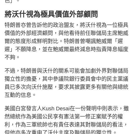
色」。
將沃什視為極具價值外部顧問
特朗普亦曾告訴他的政治盟友，將沃什視為一位極具
價值的外部經濟顧問，與他看待前任聯儲局主席鮑威
爾的態度形成鮮明對比。特朗普曾嘲諷鮑威爾「遲
遲」不願降息，並在鮑威爾最終減息時指責降息幅度
不夠。
不過，特朗普與沃什的關系可能會加劇外界對聯儲局
獨立性的擔憂，其中參議院銀行委員會中的民主黨議
員已多次向沃什施壓，要求其披露更多有關他與總統
互動的信息。
美國白宮發言人Kush Desai在一份聲明中則表示，雖
然總統作為美國公民享有憲法第一修正案賦予的權
利，作為三軍統帥也有責任表達其對聯儲局的看法，
但他亦多次重申了沃什主席及聯儲局的獨立性。