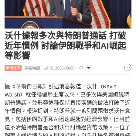
沃什據報多次與特朗普通話 打破
近年慣例 討論伊朗戰爭和AI崛起
等影響
更新時間：14:01 2026-08-06 HKT
宏觀經濟
據《華爾街日報》引述消息報道，沃什（Kevin
Warsh）就任聯儲局主席以來，已多次與美國總統特
朗普通話，並形容這種保持直接溝通的做法打破了近
年慣例。報道提到，特朗普就一系列問題徵求沃什意
見，包括伊朗戰爭和AI迅速崛起對經濟影響，但目前
還不清楚特朗普是否和沃什討論過貨幣政策。一位了
解兩人通話情況的人則堅持說，自沃什提名獲得參議