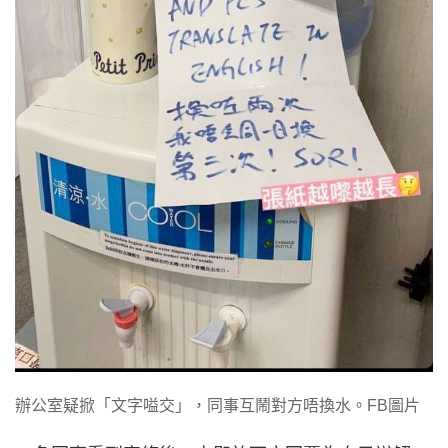
辦公室疑掀「文字嗌交」，同事互鬧對方唔換水。FB圖片