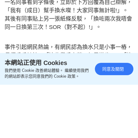
一名同事看到字條後，立即於下方回覆為自己辯解，
「我有（成日）幫手換水㗎！大家同事無計啦!」。
其後有同事貼上另一張紙條反駁，「換咗兩次我唔會
同一日換第三次！SOR（對不起）!」。
事件引起網民熱論，有網民認為換水只是小事一樁，
毋須斤斤計較，「這些舉手之勞，何足掛齒」、「換
本網站正使用 Cookies
下有乜所謂，仲好可以健下身」；有網民則分享自己
同意及關閉
我們使用 Cookie 改善網站體驗。 繼續使用我們
的換水經歷，「之前返office成日都我換，之後燥燥
的網站即表示您同意我們的 Cookie 政策。
哋以後日日買咗清涼大水返工」、「有啲見水機冇水
寧願頸渴都唔換水，等有人換咗先再去」。
資料來源：
公務員Secrets
星島新聞集團慶回歸25周年專題網站，請即
瀏覽