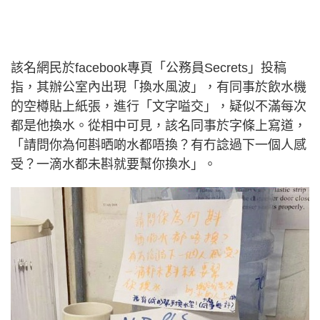
該名網民於facebook專頁「公務員Secrets」投稿
指，其辦公室內出現「換水風波」，有同事於飲水機
的空樽貼上紙張，進行「文字嗌交」，疑似不滿每次
都是他換水。從相中可見，該名同事於字條上寫道，
「請問你為何斟晒啲水都唔換？有冇諗過下一個人感
受？一滴水都未斟就要幫你換水」。