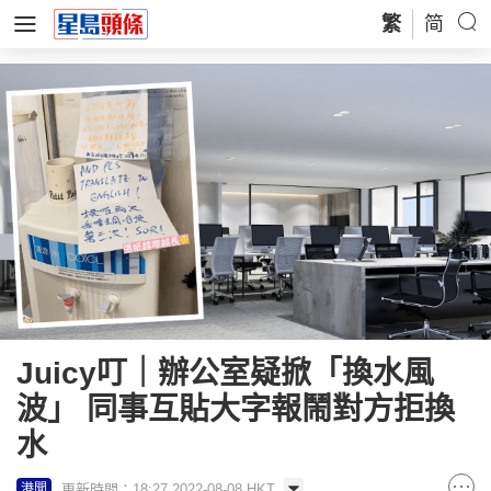
繁
简
Juicy叮｜辦公室疑掀「換水風
波」 同事互貼大字報鬧對方拒換
水
更新時間：18:27 2022-08-08 HKT
港聞