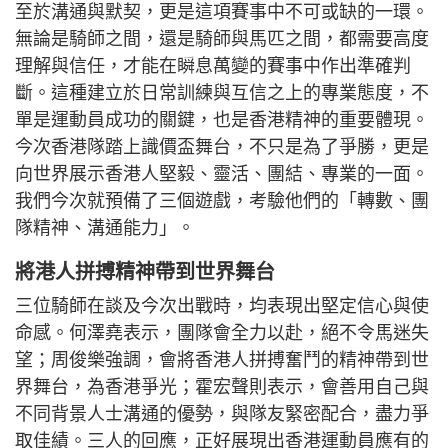
至於溝通與默契，更是這項賽事中不可或缺的一環。
無論是騎師之間，還是騎師與馬匹之間，都需要高度
理解與信任，才能在瞬息萬變的賽事中作出準確判
斷。這種建立於日常訓練與互信之上的專業態度，不
單是運動員成功的關鍵，也是香港精神的重要體現。
今次香港隊踏上識價盃舞台，不只是為了爭勝，更是
向世界展示香港人堅毅、靈活、團結、專業的一面。
我們今次就預備了三個遊戲，考驗他們的「轉數、團
隊精神、溝通能力」。
將港人拼搏精神帶到世界舞台
三位騎師在談及今次出戰時，均表現出堅定信心與使
命感。何澤堯表示，團隊會全力以赴，絕不令馬迷失
望；周俊樂強調，會將香港人拼搏奮鬥的精神帶到世
界舞台，為香港爭光；霍宏聲則表示，會善用自己與
不同背景人士溝通的優勢，與隊友緊密配合，盡力爭
取佳績。三人的回應，正好展現出香港運動員應有的