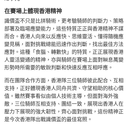
在賽場上體現香港精神
識價盃不只是比拼騎術，更考驗騎師的判斷力、策略
部署及臨場應變能力，這些特質正正與香港精神不謀
而合。香港人向來以反應快、思維靈活、懂得隨機應
變見稱，面對挑戰總能迅速作出判斷，找出最佳方法
應對。這種「食腦、轉數快」的特質，正正展現香港
人靈活變通的精神，亦與騎師在賽場上面對瞬息萬變
形勢時所需要的敏銳判斷和快速反應互相呼應。
而在團隊合作方面，香港隊三位騎師彼此配合、互相
支持，正好體現香港人同舟共濟、守望相助的核心價
值。雖然賽事看似由個人技術主導，但面對海外強
敵，三位騎師互相支持、團結一致，展現出香港人在
壓力下展現的強大韌性，齊心面對挑戰，這份精神正
是今次香港隊出戰識價盃的最佳寫照。