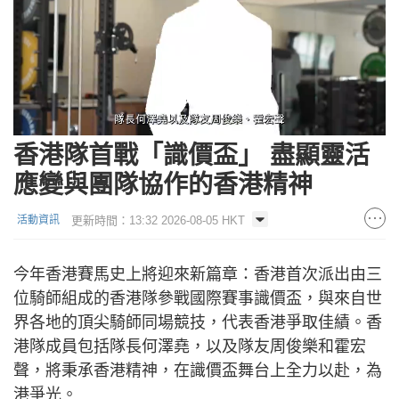
Loaded
:
Unmute
8.79%
香港隊首戰「識價盃」 盡顯靈活
應變與團隊協作的香港精神
更新時間：13:32 2026-08-05 HKT
活動資訊
今年香港賽馬史上將迎來新篇章：香港首次派出由三
位騎師組成的香港隊參戰國際賽事識價盃，與來自世
界各地的頂尖騎師同場競技，代表香港爭取佳績。香
港隊成員包括隊長何澤堯，以及隊友周俊樂和霍宏
聲，將秉承香港精神，在識價盃舞台上全力以赴，為
港爭光。