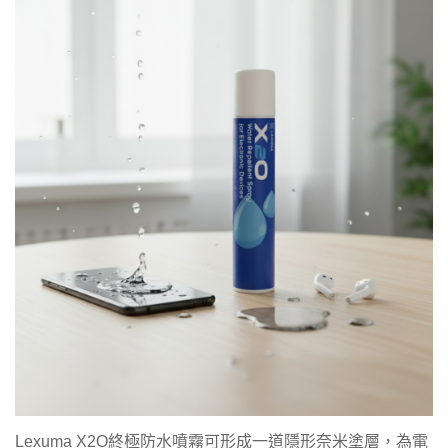
Lexuma X2O終極防水噴霧可形成一道隱形奈米塗層，為電