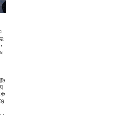
中
是
，
I
項數
科
年參
的