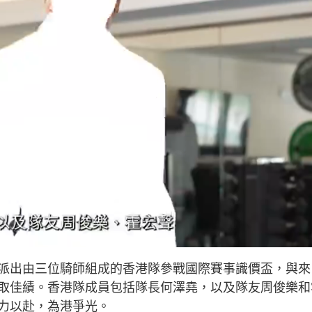
派出由三位騎師組成的香港隊參戰國際賽事識價盃，與來
取佳績。香港隊成員包括隊長何澤堯，以及隊友周俊樂和
力以赴，為港爭光。