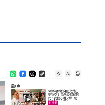
最Hit
陳錦鴻保護自閉兒受訪
變嗌交？ 激動反駁顏聯
武：我擔心咁又點 網民
批主持咄咄逼人
影視圈