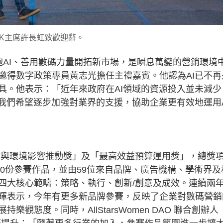
 HK主席許長虹致歡迎辭。
擁抱AI、善用數碼力量開拓新市場，是瞬息萬變的營銷環境
邀得數字政策專員黃志光擔任主禮嘉賓。他認為AI已不再
具。他表示：「近年來政府在AI領域的資源投入並未減少
我們希望逐步加強對業界的支援，協助企業更有效地運用A
會與環境影響推動獎」及「最高效益預算運用獎」，總獎
00份參賽作品，並由59位來自品牌、廣告機構、學術界及
四大核心範疇：策略、執行、創新/創意及成效。連續兩
暉表示，今年有更多新品牌參賽，反映了企業對數碼營銷
觀態度。同時，AllStarsWomen DAO 聯合創辦人