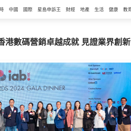
時
中國
國際
星島申訴王
財經
地產
生活
健康
教
 表彰香港數碼營銷卓越成就 見證業界創