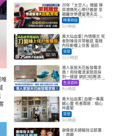
20年「太空人」婚變 移
英港媽死心帶仔搬屋 至
親離世慘遭留港夫出軌
背叛 苦嘆終看透對方留
時事熱話
港「真相」｜Juicy叮
5小時前
黃大仙血案│內情曝光 死
者對噪音非常敏感 電梯
內狂斬樓上住客 返回住
所墮樓亡
突發
02:38
11小時前
港人家居天花板發霉求
救！用除霉清潔劑竟抹
到一撻撻 網民3招教清潔
假唯
+保養 本地油漆品牌曾提
生活百科
醒勿用1物防變色
域
8小時前
能
黃大仙血案│血腥一幕震
」奪
撼心靈 死者鄰居：個心
仲震緊
突發
5小時前
謝偉俊夫婦擬效法蔡瀾
｜周顯