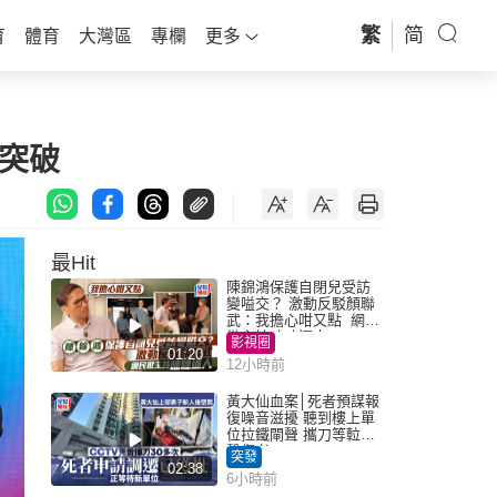
繁
简
育
體育
大灣區
專欄
更多
新突破
最Hit
陳錦鴻保護自閉兒受訪
變嗌交？ 激動反駁顏聯
武：我擔心咁又點 網民
批主持咄咄逼人
影視圈
01:20
12小時前
黃大仙血案│死者預謀報
復噪音滋擾 聽到樓上單
位拉鐵閘聲 攜刀等𨋢伏
擊傷者
突發
02:38
6小時前