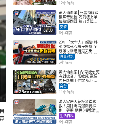
01:20
12小時前
黃大仙血案│死者預謀報
復噪音滋擾 聽到樓上單
位拉鐵閘聲 攜刀等𨋢伏
擊傷者
突發
02:38
6小時前
20年「太空人」婚變 移
英港媽死心帶仔搬屋 至
親離世慘遭留港夫出軌
背叛 苦嘆終看透對方留
時事熱話
港「真相」｜Juicy叮
5小時前
黃大仙血案│內情曝光 死
者對噪音非常敏感 電梯
內狂斬樓上住客 返回住
所墮樓亡
突發
02:38
11小時前
港人家居天花板發霉求
救！用除霉清潔劑竟抹
到一撻撻 網民3招教清潔
自
+保養 本地油漆品牌曾提
生活百科
霍
醒勿用1物防變色
8小時前