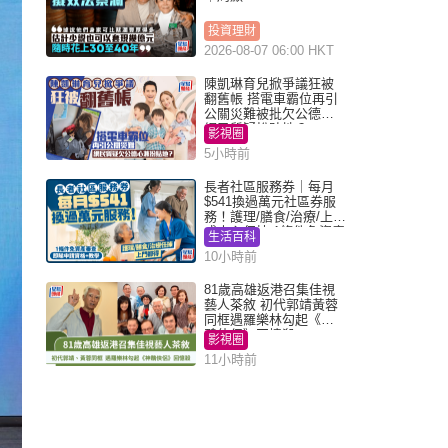
投資理財
2026-08-07 06:00 HKT
陳凱琳育兒掀爭議狂被
翻舊帳 搭電車霸位再引
公關災難被批欠公德心
網民質疑扮貼地？
影視圈
5小時前
長者社區服務券｜每月
$541換過萬元社區券服
務！護理/膳食/治療/上門
或中心任揀 1條件免資產
生活百科
審查（附申請資格及教
10小時前
學）
81歲高雄返港召集佳視
藝人茶敘 初代郭靖黃蓉
同框遇羅樂林勾起《神
鵰俠侶》回憶殺
影視圈
11小時前