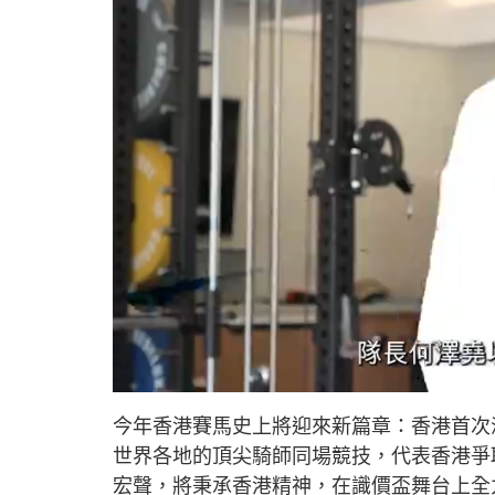
L
U
o
n
a
m
d
u
今年香港賽馬史上將迎來新篇章：香港首次
e
t
d
e
:
世界各地的頂尖騎師同場競技，代表香港爭
8
.
7
宏聲，將秉承香港精神，在識價盃舞台上全
9