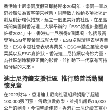
香港迪士尼樂園度假區即將迎來20周年，樂園一直以
奇妙魔法為賓客帶來歡樂，同時致力推動多項社區計
劃及創新環保措施，建立一個更美好的社區。在星島
新聞集團與香港理工大學舉辦的「ESG認證計劃暨嘉
許禮2024」中，香港迪士尼獲得5個獎項，包括最高
獎項ESG年度榮譽成就大獎、ESG卓越環境表現專業
獎、ESG卓越社會表現專業獎、ESG卓越企業管治專
業獎以及ESG嘉許狀。香港迪士尼持續以奇妙力量，
為社區創造積極正面的影響，並推動下一代享有可持
續發展的未來。
迪士尼持續支援社區 推行慈善活動關
懷兒童
在2023財年，香港迪士尼向社區組織捐贈了超過
100,000張門票，傳遞無數歡樂，並捐出超過16,000
公斤的剩食。今個聖誕佳節，香港迪士尼延續其窩心