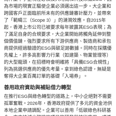
為市場的現實正驅使企業必須邁出這一步。大企業和
跨國客戶正面臨前所未有的供應鏈審計壓力，並帶來
了「範疇三（Scope 3）」的漣漪效應。自2015年
起，香港上市公司已被要求每年披露其ESG表現；為
了滿足自身的合規要求，大企業開始將觸角延伸到整
個價值鏈，強烈要求所有下游供應商、製造商和承包
商提供經過驗證的ESG與碳足跡數據。同時在採購優
先權上，許多高影響力行業（如建築、物業管理等）
的大型龍頭，在招標時會明確將「具備ESG合規性」
列為挑選供應商的優先考量。拿到綠色認證，無疑是
奪得大企業百萬訂單的基礎「入場券」。
善用政府資助與補貼借力轉型
在推行ESG與綠色轉型的道路上，中小企絕對不需要
孤軍奮戰。2026年，香港政府提供了多元的資金池供
本地企業申請調配。企業可以善用「低碳綠色科研基