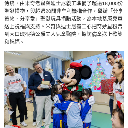
傳統，由米奇老鼠與迪士尼義工準備了超過18,000份
聖誕禮物，與超過20間非牟利機構合作，舉辦「分享
禮物．分享愛」聖誕玩具捐贈活動，為本地基層兒童
送上祝福與支持。米奇與迪士尼義工亦把奇妙星粉帶
到大口環根德公爵夫人兒童醫院，探訪病童送上歡笑
和祝福。