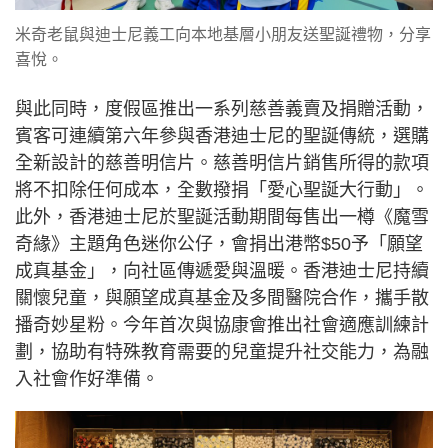
米奇老鼠與迪士尼義工向本地基層小朋友送聖誕禮物，分享
喜悅。
與此同時，度假區推出一系列慈善義賣及捐贈活動，
賓客可連續第六年參與香港迪士尼的聖誕傳統，選購
全新設計的慈善明信片。慈善明信片銷售所得的款項
將不扣除任何成本，全數撥捐「愛心聖誕大行動」。
此外，香港迪士尼於聖誕活動期間每售出一樽《魔雪
奇緣》主題角色迷你公仔，會捐出港幣$50予「願望
成真基金」，向社區傳遞愛與溫暖。香港迪士尼持續
關懷兒童，與願望成真基金及多間醫院合作，攜手散
播奇妙星粉。今年首次與協康會推出社會適應訓練計
劃，協助有特殊教育需要的兒童提升社交能力，為融
入社會作好準備。