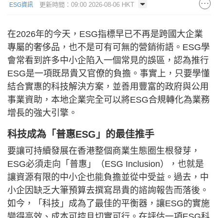
更新時間：09:00 2026-08-06 HKT
ESG資訊
在2026年的今天，ESG指標早已不再是跨國大企業
專屬的奢侈品，也不是可有可無的營銷術語。ESG學
會常看到許多中小企陷入一個常見的誤區，認為推行
ESG是一項既昂貴又官僚的負擔。事實上，只要學懂
結合實惠的科技解決方案，並善用豐富的政府與公用
事業資助，本地企業完全可以將ESG合規轉化為業務
增長的強大引擎。
科技成為「普惠ESG」的最佳推手
要讓可持續發展在香港整個商業生態圈生根發芽，
ESG必須走向「普惠」（ESG Inclusion），也就是
讓資源有限的中小企也能負擔並從中受益。過去，中
小企因缺乏大筆預算去撰寫昂貴的諮詢報告而落後。
如今，「科技」成為了最佳的平衡器，讓ESG的實施
變得高效、成本可控且切實可行。在評估一項ESG科