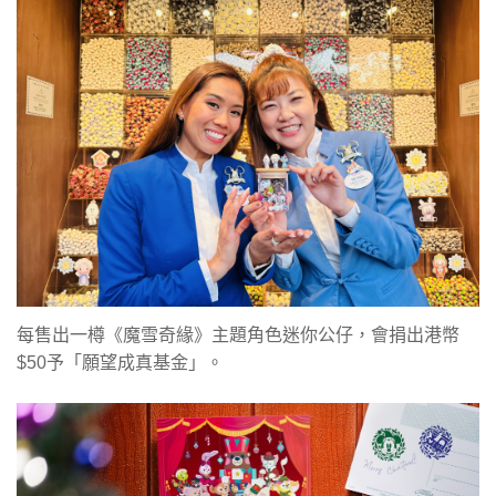
每售出一樽《魔雪奇緣》主題角色迷你公仔，會捐出港幣
$50予「願望成真基金」。