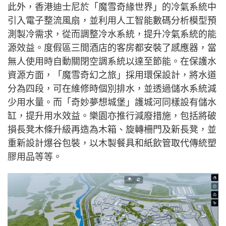
此外，香港迪士尼於「魔雪奇緣世界」的冷氣系統中
引入電子整流風扇，並利用人工智能數碼分析模型預
測製冷需求，從而調整冷水系統，提升冷氣系統的能
源效益。度假區三間酒店的客房都安裝了感應器，當
無人使用時自動關閉空調系統以達至節能。在保護水
資源方面，「魔雪奇幻之旅」採用環保設計，將水道
分為四段，可在維修時個別排水，並透過儲水系統減
少用水量。而「奇妙夢想城堡」護城河同樣設有儲水
缸，提升用水效益。樂園亦推行減廢措施，包括將破
損長凳木條升級再造為木箱、旋轉柵門及新長凳，並
重新設計爆谷包裝，以木製餐具和紙飲管取代傳統塑
膠用品等等。