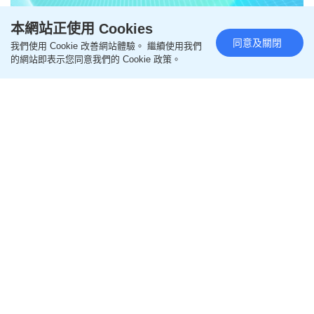
本網站正使用 Cookies
同意及關閉
我們使用 Cookie 改善網站體驗。 繼續使用我們
的網站即表示您同意我們的 Cookie 政策。
Remaining
-
3:11
Loaded
:
Pause
Unmute
Picture-
Fullscr
15.89%
in-
Picture
迎接低碳轉型浪潮 投資推廣署拆
Time
解香港綠色科創「雙向跳板」優
勢
更新時間：09:00 2026-08-05 HKT
ESG資訊
全球低碳轉型已經超越環保口號，演變成真金白銀的
資本角力。面對龐大的資金與技術需求，投資推廣署
早前率團遠赴英國進行實地交流，帶領中國內地與本
港綠色企業對接海外市場，展示香港作為「雙向跳
板」的獨特戰略價值。