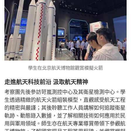
學生在北京航天博物館觀賞模擬火箭
走進航天科技前沿 汲取航天精神
考察團先後參訪苛嵐測控中心及其衛星檢測中心。學
生透過精緻的航天火箭組裝模型，直觀感受航天工程
的精密與嚴謹；其後聆聽工作人員講解如何追蹤衛星
軌跡、動態錄入數據，並了解相關技術如何應用於民
用與軍用領域。師生亦在航天專業導賞帶領下參觀航