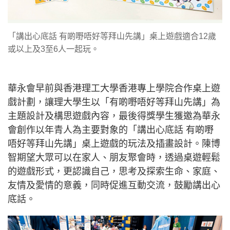
「講出心底話 有啲嘢唔好等拜山先講」桌上遊戲適合12歲
或以上及3至6人一起玩。
華永會早前與香港理工大學香港專上學院合作桌上遊
戲計劃，讓理大學生以「有啲嘢唔好等拜山先講」為
主題設計及構思遊戲內容，最後得獎學生獲邀為華永
會創作以年青人為主要對象的「講出心底話 有啲嘢
唔好等拜山先講」桌上遊戲的玩法及插畫設計。陳博
智期望大眾可以在家人、朋友聚會時，透過桌遊輕鬆
的遊戲形式，更認識自己，思考及探索生命、家庭、
友情及愛情的意義，同時促進互動交流，鼓勵講出心
底話。