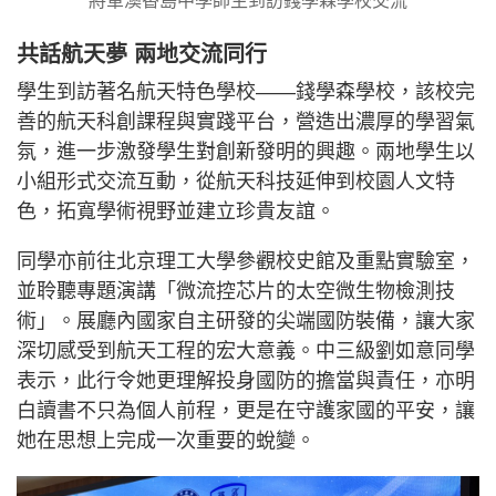
將軍澳香島中學師生到訪錢學森學校交流
共話航天夢 兩地交流同行
學生到訪著名航天特色學校——錢學森學校，該校完
善的航天科創課程與實踐平台，營造出濃厚的學習氣
氛，進一步激發學生對創新發明的興趣。兩地學生以
小組形式交流互動，從航天科技延伸到校園人文特
色，拓寬學術視野並建立珍貴友誼。
同學亦前往北京理工大學參觀校史館及重點實驗室，
並聆聽專題演講「微流控芯片的太空微生物檢測技
術」。展廳內國家自主研發的尖端國防裝備，讓大家
深切感受到航天工程的宏大意義。中三級劉如意同學
表示，此行令她更理解投身國防的擔當與責任，亦明
白讀書不只為個人前程，更是在守護家國的平安，讓
她在思想上完成一次重要的蛻變。