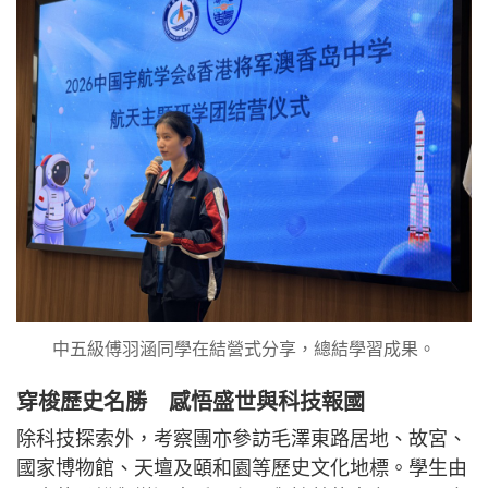
中五級傅羽涵同學在結營式分享，總結學習成果。
穿梭歷史名勝 感悟盛世與科技報國
除科技探索外，考察團亦參訪毛澤東路居地、故宮、
國家博物館、天壇及頤和園等歷史文化地標。學生由