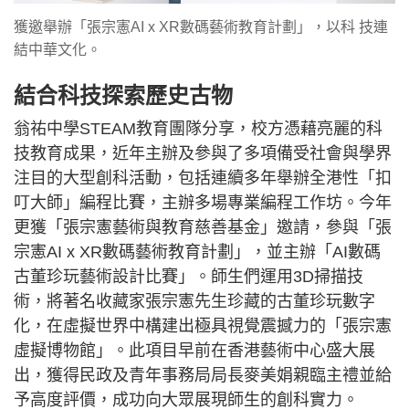
獲邀舉辦「張宗憲AI x XR數碼藝術教育計劃」，以科 技連
結中華文化。
結合科技探索歷史古物
翁祐中學STEAM教育團隊分享，校方憑藉亮麗的科
技教育成果，近年主辦及參與了多項備受社會與學界
注目的大型創科活動，包括連續多年舉辦全港性「扣
叮大師」編程比賽，主辦多場專業編程工作坊。今年
更獲「張宗憲藝術與教育慈善基金」邀請，參與「張
宗憲AI x XR數碼藝術教育計劃」，並主辦「AI數碼
古董珍玩藝術設計比賽」。師生們運用3D掃描技
術，將著名收藏家張宗憲先生珍藏的古董珍玩數字
化，在虛擬世界中構建出極具視覺震撼力的「張宗憲
虛擬博物館」。此項目早前在香港藝術中心盛大展
出，獲得民政及青年事務局局長麥美娟親臨主禮並給
予高度評價，成功向大眾展現師生的創科實力。