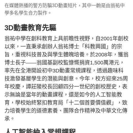
在媒體熱播的警方防騙3D動畫短片，其中一齣是由翁祐中
學多名學生合力製作。
3D動畫教育先驅
翁祐中學在創科教育上具前瞻性視野，自2001年創校
以來，一直秉承創辦人翁祐博士「科教興國」的宗
旨，重視科技普及與學生體魄培養。於2008年，獲翁
博士長子——翁國基副校監慷慨捐資1,500萬港元，
率先在全港開設初中3D動畫常規課程，透過趣味科
技激發基層學生的潛能與創意。今年，校方迎來25周
年校慶，譚莊陵校長回顧四分一世紀的創校歷史，表
示無論是當年的動畫課程，還是如今的人工智能教
育，學校始終緊扣教育局「十二個首要價值觀」，致
力培養學生的道德素養、團隊合作精神及中華文化傳
承。
人工智能納入常規課程