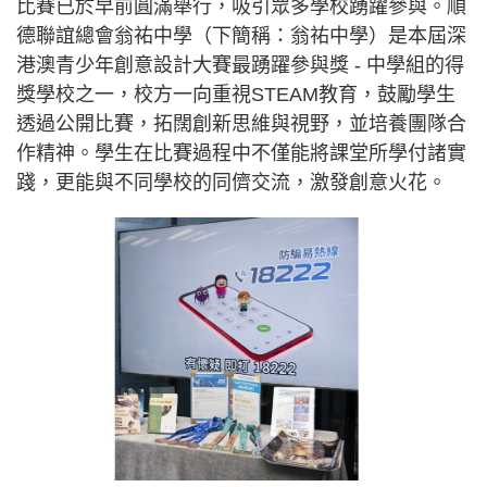
比賽已於早前圓滿舉行，吸引眾多學校踴躍參與。順
德聯誼總會翁祐中學（下簡稱：翁祐中學）是本屆深
港澳青少年創意設計大賽最踴躍參與獎 - 中學組的得
獎學校之一，校方一向重視STEAM教育，鼓勵學生
透過公開比賽，拓闊創新思維與視野，並培養團隊合
作精神。學生在比賽過程中不僅能將課堂所學付諸實
踐，更能與不同學校的同儕交流，激發創意火花。