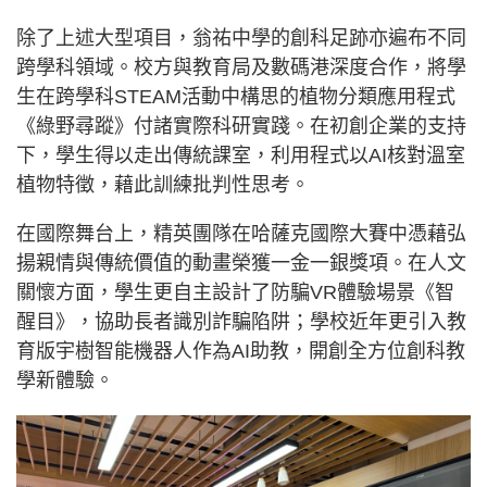
除了上述大型項目，翁祐中學的創科足跡亦遍布不同
跨學科領域。校方與教育局及數碼港深度合作，將學
生在跨學科STEAM活動中構思的植物分類應用程式
《綠野尋蹤》付諸實際科研實踐。在初創企業的支持
下，學生得以走出傳統課室，利用程式以AI核對溫室
植物特徵，藉此訓練批判性思考。
在國際舞台上，精英團隊在哈薩克國際大賽中憑藉弘
揚親情與傳統價值的動畫榮獲一金一銀獎項。在人文
關懷方面，學生更自主設計了防騙VR體驗場景《智
醒目》，協助長者識別詐騙陷阱；學校近年更引入教
育版宇樹智能機器人作為AI助教，開創全方位創科教
學新體驗。