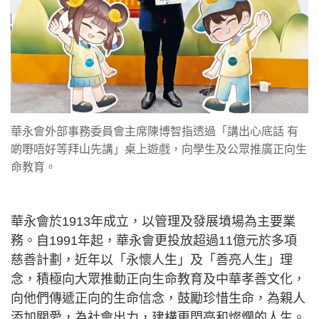
華永會外部事務委員會主席陳博智指透過「講出心底話 有
啲嘢唔好等拜山先講」桌上遊戲，向學生及公眾推廣正向生
命教育。
華永會於1913年成立，以管理及發展墳場為主要業
務。自1991年起，華永會更投放超過11億元於多項
慈善計劃，近年以「永懷人生」及「善亮人生」理
念，積極向大眾推動正向生命教育及中華孝善文化，
向他們傳遞正向的生命信念，鼓勵珍惜生命，為親人
添加關愛，為社會出力，建構更閃亮和燦爛的人生。