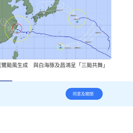
投名狀？︱盜6000頁半導體機密向華企求職 SK
海力士前員工囚18個月
20小時前
即時國際
同意及關閉