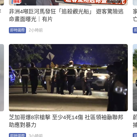
存
非洲4噸巨河馬發狂「追殺觀光船」 遊客驚險逃
命畫面曝光｜有片
2小時前
即時國際
芝加哥爆8宗槍擊 至少4死14傷 社區領袖籲聯邦
助應對暴力
3小時前
即時國際