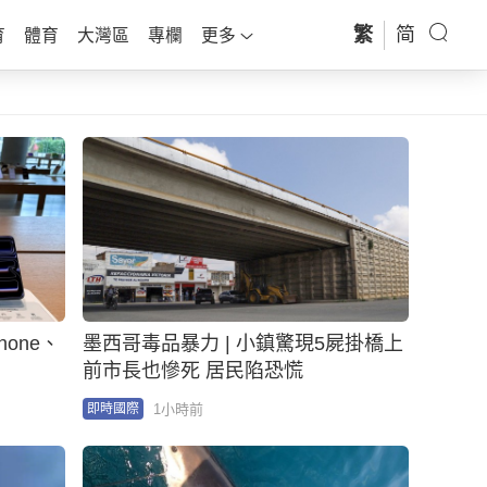
繁
简
育
體育
大灣區
專欄
更多
one、
墨西哥毒品暴力 | 小鎮驚現5屍掛橋上
前市長也慘死 居民陷恐慌
1小時前
即時國際