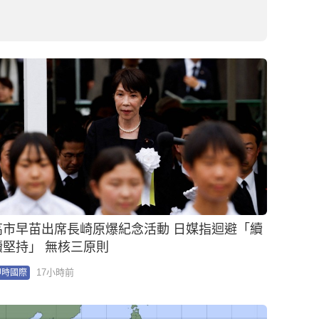
續堅持」 無核三原則
17小時前
即時國際
琵鷺颱風生成 與白海豚及昌鴻呈「三颱共舞」
18小時前
即時國際