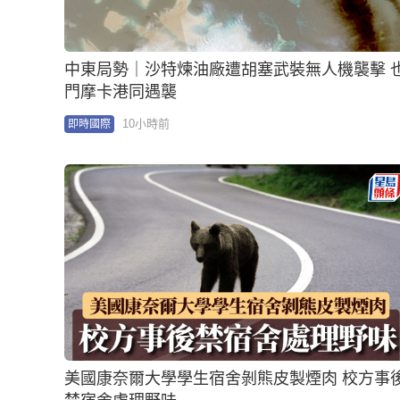
伊朗外長：霍爾木茲海峽新航道協議進入最後
段 重申美國須先滿足條件
11小時前
即時國際
埃及擬加入《麥加共同防務協議》 分析指中東版