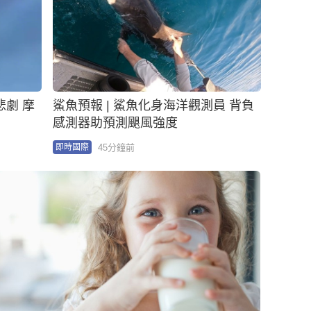
悲劇 摩
鯊魚預報 | 鯊魚化身海洋觀測員 背負
感測器助預測颶風強度
45分鐘前
即時國際