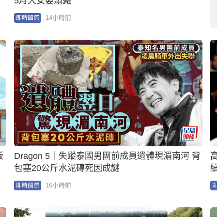
包塞20公斤水泥磚死因成謎
16小時前
即時國際
軍國主義象徵︱靖國神社宣布cosplay軍人禁入
稱維護神聖場所寧靜
18小時前
即時國際