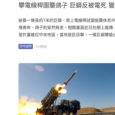
攀電線桿圖襲鴿子 巨蟒反被電死 
秘魯一條長約7米的巨蟒，爬上電線桿試圖偷襲休息
場喪命，鴿子則安然無恙。相關畫面近日在網上瘋傳，
發於塞維拉中央地區，當地居民目擊，一條巨蟒攀繞
在電桿上方的3隻鴿子。 蛇頭觸電冒火花 鴿子驚嚇飛
2小時前
即時國際
時，不慎碰觸高壓電線，蛇頭冒出火花，鴿子驚嚇飛
觸高壓電線被2次電擊，之後墜地死亡。 未悉