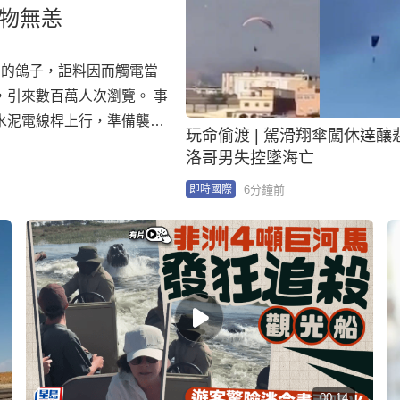
獵物無恙
中的鴿子，詎料因而觸電當
引來數百萬人次瀏覽。 事
水泥電線桿上行，準備襲擊
玩命偷渡 | 駕滑翔傘闖休達釀
走 然而當巨蟒張口發動攻擊
洛哥男失控墜海亡
走，巨蟒墜落時，又再次碰
6分鐘前
即時國際
00:14