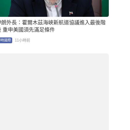
紐約港自由女神像附近翻船 14人墮海27歲女子及
5月大女嬰溺斃
14小時前
即時國際
市早苗出席長崎原爆紀念活動 日媒指迴避「續