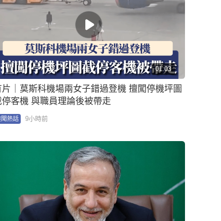
中東局勢｜沙特煉油廠遭胡塞武裝無人機襲擊 也
門摩卡港同遇襲
10小時前
即時國際