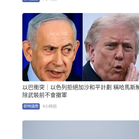
以巴衝突｜以色列拒絕加沙和平計劃 稱哈馬斯解
除武裝前不會撤軍
4小時前
即時國際