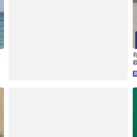
01:03
全
有片｜莫斯科機場兩女子錯過登機 擅闖停機坪圖
截停客機 與職員理論後被帶走
9小時前
趣聞熱話