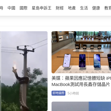
時
中國
國際
星島申訴王
財經
地產
生活
健康
教
美媒：蘋果因應記憶體短缺 iPh
MacBook測試用長鑫存儲晶片
5小時前
即時國際