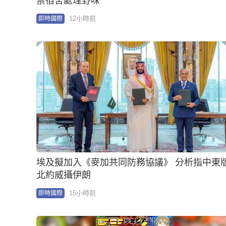
北約威攝伊朗
15小時前
即時國際
集英社《週刊少年Jump》發行量首跌破100萬 曾
靠《龍珠》創650萬冊神話
17小時前
即時國際