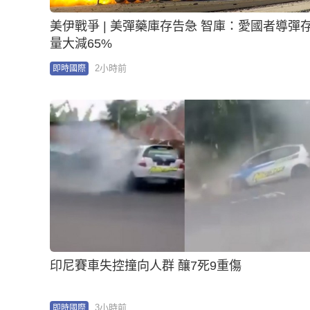
美伊戰爭 | 美彈藥庫存告急 智庫：愛國者導彈
量大減65%
2小時前
即時國際
印尼賽車失控撞向人群 釀7死9重傷
3小時前
即時國際