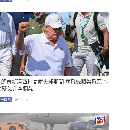
特朗普新澤西打高爾夫球期間 兩飛機闖禁飛區 F-
16緊急升空攔截
6小時前
即時國際