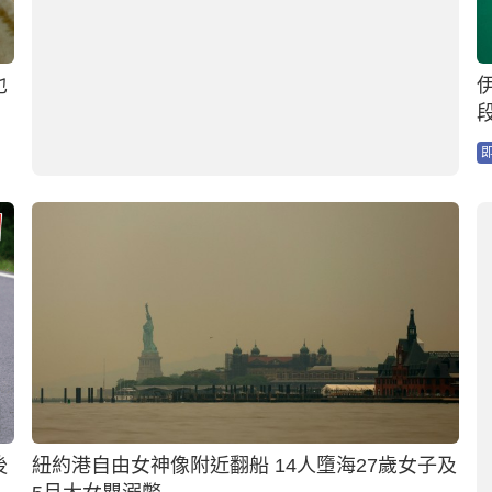
階
美國康奈爾大學學生宿舍剝熊皮製煙肉 校方事後
禁宿舍處理野味
12小時前
即時國際
Dragon 5｜失蹤泰國男團前成員遺體現湄南河 背
高