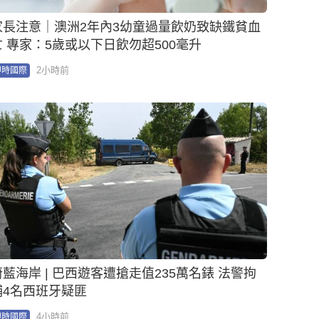
家長注意｜澳洲2年內3幼童過量飲奶致缺鐵貧血
亡 專家：5歲或以下日飲勿超500毫升
2小時前
即時國際
蔚藍海岸 | 巴西遊客遭搶走值235萬名錶 法警拘
捕4名西班牙疑匪
4小時前
即時國際