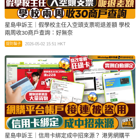
星島申訴王｜假學校主任入空頭支票呃退差額 學校
兩周收30商戶查詢：好無奈
2026-05-02 15:51 HKT
提防騙子
星島申訴王｜信用卡綁定成中招來源？ 港男網購平