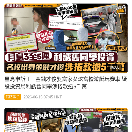
06:00
星島申訴王 | 金融才俊娶富家女炫富揸遊艇玩賽車 疑
設投資局利誘舊同學涉捲款逾5千萬
2026-06-15 07:45 HKT
提防騙子