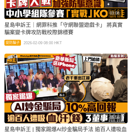
05:56
星島申訴王 | 獨家踢爆AI炒金騙局手法 逾百人遭吸血
汗錢 3董事被捕
2026-01-22 17:27 HKT
提防騙子