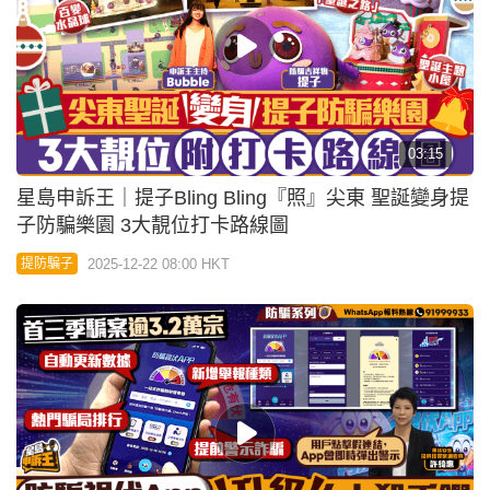
04:02
星島申訴王｜「防騙視伏App」升級4大功能 點擊可
疑連結即彈詐騙警示
2025-12-19 08:00 HKT
提防騙子