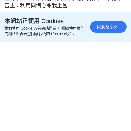
05:25
星島申訴王｜「神級」小一面試班導師疑掠水失蹤
本網站正使用 Cookies
逾百家長組苦主聯盟斥：老師的恥辱！
同意及關閉
我們使用 Cookie 改善網站體驗。 繼續使用我們
的網站即表示您同意我們的 Cookie 政策。
2025-08-18 00:00 HKT
提防騙子
05:33
星島申訴王｜OL二手平台賣$15婚嫁跪墊 慘墮釣魚
連結騙局 10分鐘內被捲走近40萬