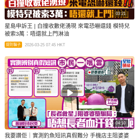
04:10
我要讚佢｜實測釣魚短訊真假難分 手機店主阻婆婆
墮騙局獲頒好巿民奬：不想長者血汗錢被呃
2026-03-20 07:45 HKT
好人好事