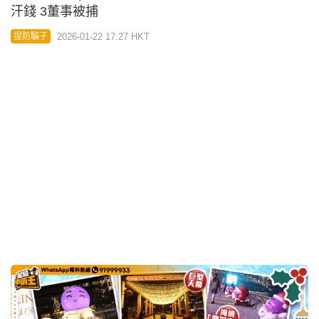
03:15
星島申訴王｜提子Bling Bling『照』尖東 聖誕變身提
子防騙樂園 3大靚位打卡路線圖
2025-12-22 08:00 HKT
提防騙子