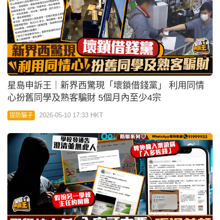
星島申訴王｜新界西驚現「壞鎖借錢黨」 利用同情
心扮舊同學及熟客騙財 5個月內至少4宗
2026-05-10 17:33 HKT
提防騙子