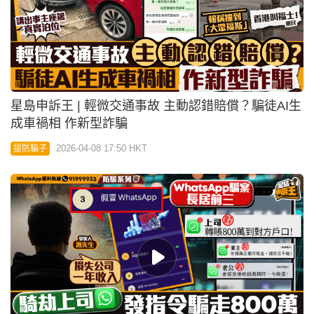
星島申訴王 | 輕微交通事故 主動認錯賠償？騙徒AI生
成車禍相 作新型詐騙
2026-04-08 17:50 HKT
提防騙子