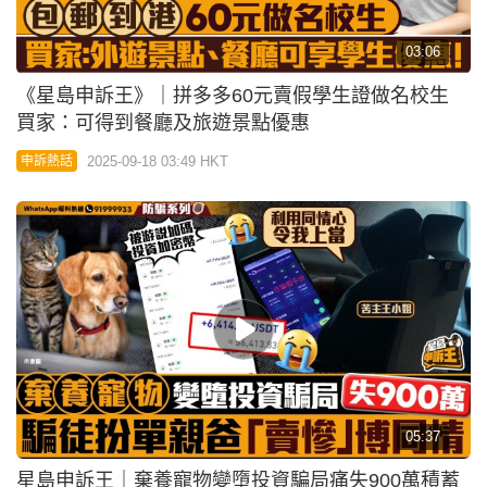
05:37
星島申訴王｜棄養寵物變墮投資騙局痛失900萬積蓄
苦主：利用同情心令我上當
2025-08-29 00:00 HKT
提防騙子