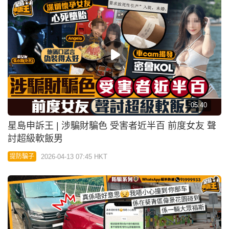
05:40
星島申訴王 | 涉騙財騙色 受害者近半百 前度女友 聲
討超級軟飯男
2026-04-13 07:45 HKT
提防騙子