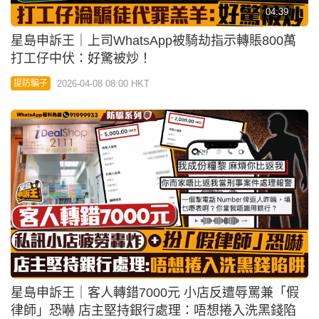
04:39
星島申訴王｜上司WhatsApp被騎劫指示轉賬800萬
打工仔中伏：好驚被炒！
2026-04-08 08:00 HKT
提防騙子
星島申訴王｜客人轉錯7000元 小店反遭辱罵兼「假
律師」恐嚇 店主堅持銀行處理：唔想捲入洗黑錢陷