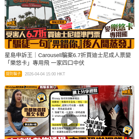
03:21
星島申訴王 | 白撞收數佬湧現 來電恐嚇還錢 模特兒
被索3萬：唔還就上門淋油
2026-03-25 07:45 HKT
提防騙子