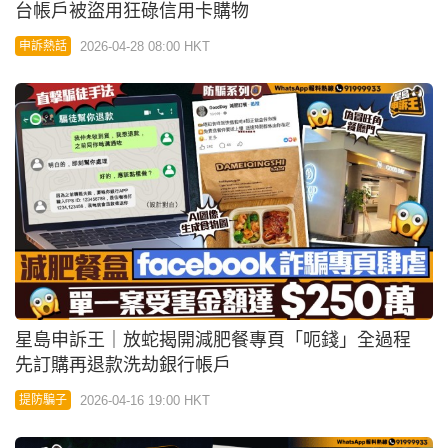
台帳戶被盜用狂碌信用卡購物
2026-04-28 08:00 HKT
申訴熱話
星島申訴王｜放蛇揭開減肥餐專頁「呃錢」全過程
先訂購再退款洗劫銀行帳戶
2026-04-16 19:00 HKT
提防騙子