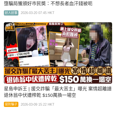
星島申訴王 | 援交詐騙「最大苦主」曝光 案情超離譜
退休翁中伏遭榨乾 $150萬換一場空
2026-03-09 15:22 HKT
提防騙子
03:08
星島申訴王｜網罪科推「守網聯盟遊戲卡」 將真實
騙案變卡牌攻防戰校際錦標賽