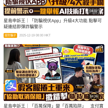
04:36
星島申訴王｜「百萬保障」變「百萬陷阱」 支付寶
假客服來電 撳錯掣隨時輸身家
2025-12-01 12:00 HKT
提防騙子