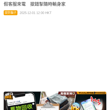
04:46
星島申訴王｜唔使出力日賺數百元 記者放蛇揭借高
價回收舊衣物騙局
2025-11-03 08:00 HKT
放蛇直擊