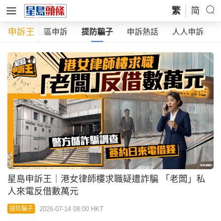
繁
简
申訴王
蛇直擊
區區申訴
提防騙子
申訴熱話
人人申訴
星島申訴王｜港女律師樓求職疑遭詐騙 「老闆」私
人來電反借數萬元
2026-07-14 08:00 HKT
提防騙子