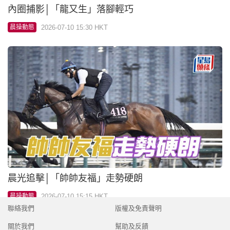
晨光追擊│「帥帥友福」走勢硬朗
2026-07-10 15:15 HKT
晨操動態
聯絡我們
版權及免責聲明
關於我們
幫助及反饋