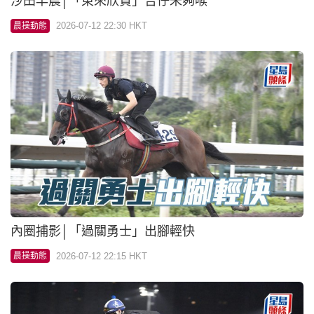
沙田早晨│「東來欣賞」告仔未夠喉
2026-07-12 22:30 HKT
晨操動態
內圈捕影│「過關勇士」出腳輕快
2026-07-12 22:15 HKT
晨操動態