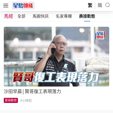
繁
简
馬經
全部
馬圈快訊
名家專欄
晨操動態
沙田早晨│賢哥復工表現落力
4小時前
晨操動態