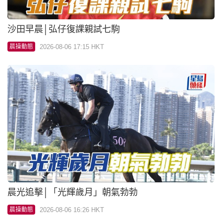
沙田早晨│弘仔復課親試七駒
2026-08-06 17:15 HKT
晨操動態
晨光追擊│「光輝歲月」朝氣勃勃
2026-08-06 16:26 HKT
晨操動態