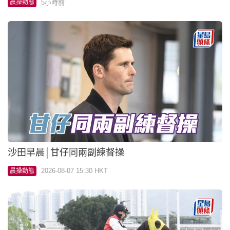
5小時前
晨操動態
沙田早晨│甘仔同兩副練督操
2026-08-07 15:30 HKT
晨操動態