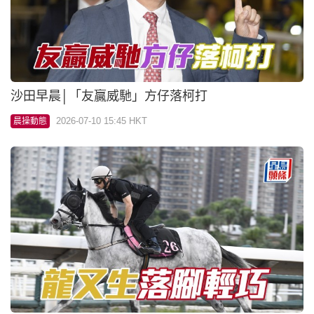
內圈捕影│「龍又生」落腳輕巧
2026-07-10 15:30 HKT
晨操動態