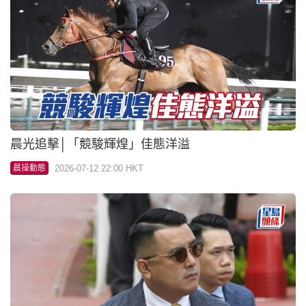
晨光追擊│「競駿輝煌」佳態洋溢
2026-07-12 22:00 HKT
晨操動態