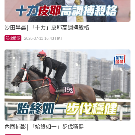
沙田早晨│「十力」皮耶高調搏殺格
2026-07-11 16:43 HKT
晨操動態
內圈捕影│「始終如一」步伐穩健