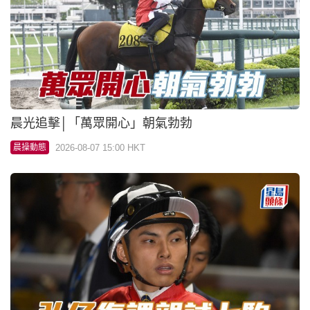
晨光追擊│「萬眾開心」朝氣勃勃
2026-08-07 15:00 HKT
晨操動態