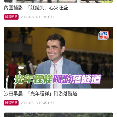
內圈捕影│「紅錢到」心火旺盛
2026-07-14 15:15 HKT
晨操動態
沙田早晨│「光年程祥」阿游落隧道
2026-07-13 15:45 HKT
晨操動態