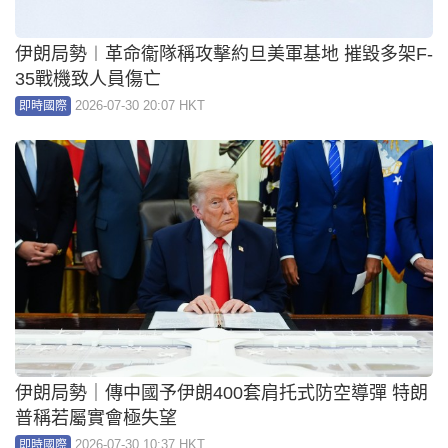
伊朗局勢︱革命衞隊稱攻擊約旦美軍基地 摧毀多架F-
35戰機致人員傷亡
2026-07-30 20:07 HKT
即時國際
伊朗局勢｜傳中國予伊朗400套肩托式防空導彈 特朗
普稱若屬實會極失望
2026-07-30 10:37 HKT
即時國際