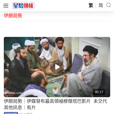
繁
简
伊朗局勢
00:17
伊朗局勢｜伊媒發布最高領袖穆傑塔巴影片 未交代
其他訊息｜有片