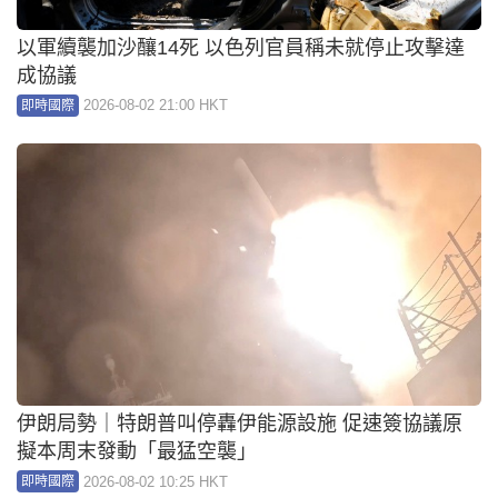
以軍續襲加沙釀14死 以色列官員稱未就停止攻擊達
成協議
2026-08-02 21:00 HKT
即時國際
伊朗局勢｜特朗普叫停轟伊能源設施 促速簽協議原
擬本周末發動「最猛空襲」
2026-08-02 10:25 HKT
即時國際