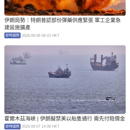
伊朗局勢｜特朗普認部份彈藥供應緊張 軍工企業急
建設施擴產
2026-08-08 08:43 HKT
即時國際
霍爾木茲海峽 | 伊朗擬禁美以船隻通行 需先付賠償金
2026-08-07 14:08 HKT
即時國際