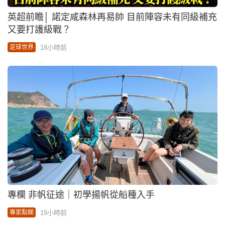
英超前瞻│ 諾定咸森林再易帥 目前陣容未有同級補充
又要打護級戰？
18小時前
足球世界
專欄 非帆征途｜初學揚帆從船種入手
19小時前
專家點睇