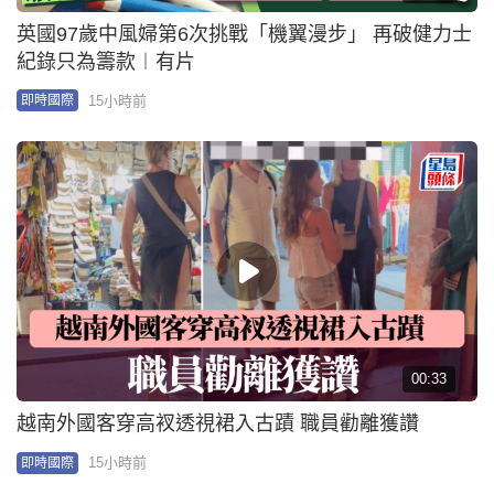
颱風白海豚｜明下午直撲沖繩 至少612航班取消影響
逾9萬人
20小時前
即時國際