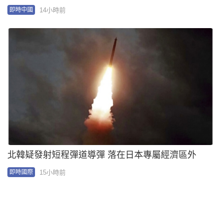
00:15
英國97歲中風婦第6次挑戰「機翼漫步」 再破健力士
紀錄只為籌款︱有片
15小時前
即時國際
00:33
越南外國客穿高衩透視裙入古蹟 職員勸離獲讚