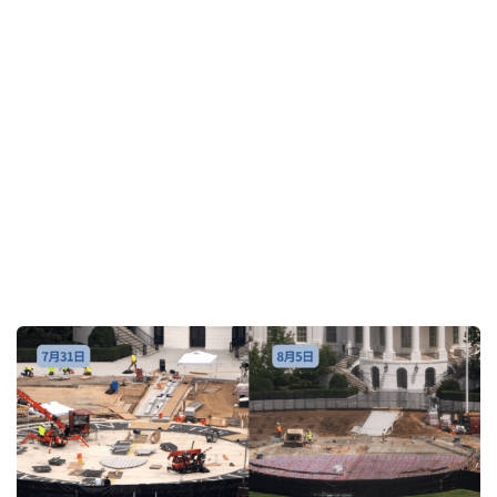
白宮停機坪接近完工又拆？ 特朗普嫌「有點斜」要
求重鋪
10小時前
即時國際