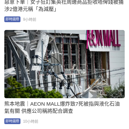
惡意下單｜女子狂訂集英社周邊商品拒收唔俾錢被捕
涉2億港元稱「為減壓」
9小時前
即時國際
熊本地震｜AEON MALL爆炸致7死被指與液化石油
氣有關 供應公司稱將配合調查
10小時前
即時國際