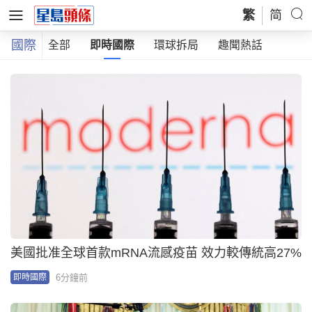
繁
简
國際
全部
即時國際
環球拆局
趣聞熱話
美國批准全球首款mRNA流感疫苗 效力較傳統高27%
6分鐘前
即時國際