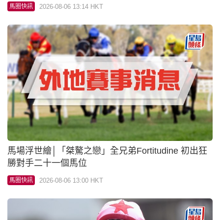
馬場浮世繪│「桀驁之戀」全兄弟Fortitudine 初出狂
勝對手二十一個馬位
2026-08-06 13:00 HKT
馬圈快訊
薛恩發表感人帖文
2026-08-06 10:47 HKT
馬圈快訊