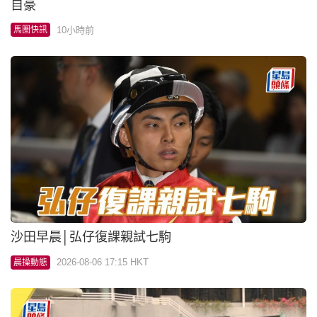
沙田早晨│弘仔復課親試七駒
2026-08-06 17:15 HKT
晨操動態
甜甜小記│與韋達合作愉快 譚健業繼續當「紅」
2026-08-06 17:00 HKT
名家專欄