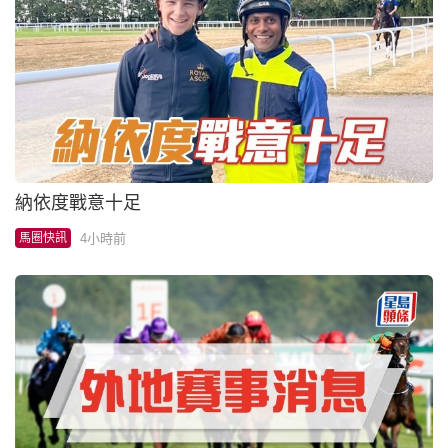
納依度戰意十足
4小時前
馬圈快訊