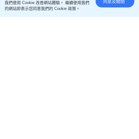
同意及關閉
我們使用 Cookie 改善網站體驗。 繼續使用我們
苗禮德返家休養
的網站即表示您同意我們的 Cookie 政策。
2026-08-05 06:11 HKT
馬圈快訊
蔣嘉琦添丁 取名Lancelot
2026-08-05 05:53 HKT
馬圈快訊