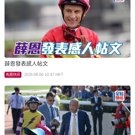
馬場浮世繪｜劉志森大馬開倉 周日首次派馬上陣
2026-08-06 10:27 HKT
馬圈快訊