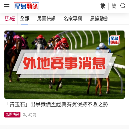
繁
简
馬經
全部
馬圈快訊
名家專欄
晨操動態
「寶玉石」出爭識價盃經典賽冀保持不敗之勢
3小時前
馬圈快訊