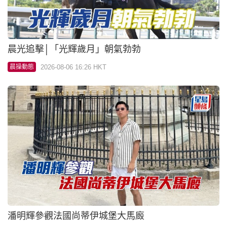
潘明輝參觀法國尚蒂伊城堡大馬廄
2026-08-06 13:14 HKT
馬圈快訊